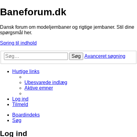
Baneforum.dk
Dansk forum om modeljernbaner og rigtige jernbaner. Stil dine
spørgsmål her.
Spring til indhold
Søg
Avanceret søgning
Hurtige links
Ubesvarede indlæg
Aktive emner
Log ind
Tilmeld
Boardindeks
Søg
Log ind