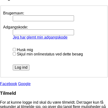
Brugernavn:
Adgangskode:
Jeg har glemt min adgangskode
Husk mig
Skjul min onlinestatus ved dette besøg
Facebook
Google
Tilmeld
For at kunne logge ind skal du være tilmeldt. Det tager kun få
sekunder at tilmelde sig, og giver dig langt flere muligheder på