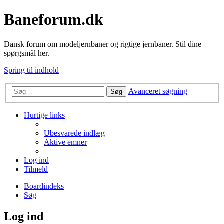
Baneforum.dk
Dansk forum om modeljernbaner og rigtige jernbaner. Stil dine
spørgsmål her.
Spring til indhold
Avanceret søgning
Søg
Hurtige links
Ubesvarede indlæg
Aktive emner
Log ind
Tilmeld
Boardindeks
Søg
Log ind