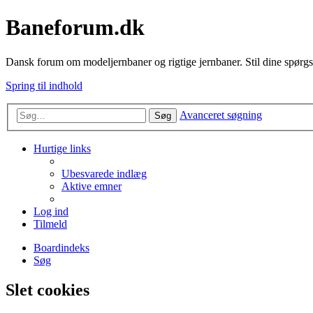
Baneforum.dk
Dansk forum om modeljernbaner og rigtige jernbaner. Stil dine spørgs
Spring til indhold
Avanceret søgning
Søg
Hurtige links
Ubesvarede indlæg
Aktive emner
Log ind
Tilmeld
Boardindeks
Søg
Slet cookies