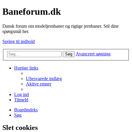
Baneforum.dk
Dansk forum om modeljernbaner og rigtige jernbaner. Stil dine
spørgsmål her.
Spring til indhold
Avanceret søgning
Søg
Hurtige links
Ubesvarede indlæg
Aktive emner
Log ind
Tilmeld
Boardindeks
Søg
Slet cookies