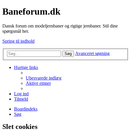
Baneforum.dk
Dansk forum om modeljernbaner og rigtige jernbaner. Stil dine
spørgsmål her.
Spring til indhold
Avanceret søgning
Søg
Hurtige links
Ubesvarede indlæg
Aktive emner
Log ind
Tilmeld
Boardindeks
Søg
Slet cookies