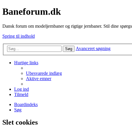
Baneforum.dk
Dansk forum om modeljernbaner og rigtige jernbaner. Stil dine spørgs
Spring til indhold
Avanceret søgning
Søg
Hurtige links
Ubesvarede indlæg
Aktive emner
Log ind
Tilmeld
Boardindeks
Søg
Slet cookies