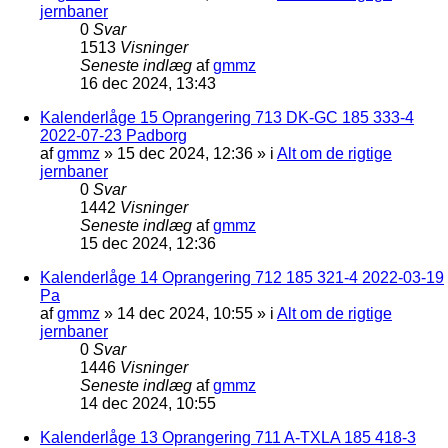
jernbaner
0
Svar
1513
Visninger
Seneste indlæg
af
gmmz
16 dec 2024, 13:43
Kalenderlåge 15 Oprangering 713 DK-GC 185 333-4
2022-07-23 Padborg
af
gmmz
»
15 dec 2024, 12:36
» i
Alt om de rigtige
jernbaner
0
Svar
1442
Visninger
Seneste indlæg
af
gmmz
15 dec 2024, 12:36
Kalenderlåge 14 Oprangering 712 185 321-4 2022-03-19
Pa
af
gmmz
»
14 dec 2024, 10:55
» i
Alt om de rigtige
jernbaner
0
Svar
1446
Visninger
Seneste indlæg
af
gmmz
14 dec 2024, 10:55
Kalenderlåge 13 Oprangering 711 A-TXLA 185 418-3