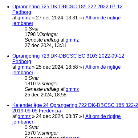
Oprangering 725 DK-DBCSC 185 322 2022-07-12
Padborg
af
gmmz
»
27 dec 2024, 13:31
» i
Alt om de rigtige
jernbaner
0
Svar
1798
Visninger
Seneste indlæg
af
gmmz
27 dec 2024, 13:31
Oprangering 723 DK-DBCSC EG 3103 2022-09-12
Padborg
af
gmmz
»
25 dec 2024, 18:58
» i
Alt om de rigtige
jernbaner
0
Svar
1810
Visninger
Seneste indlæg
af
gmmz
25 dec 2024, 18:58
Kalenderlåge 24 Oprangering 722 DK-DBCSC 185 322-2
2019-09-05 Fredericia
af
gmmz
»
24 dec 2024, 08:37
» i
Alt om de rigtige
jernbaner
0
Svar
1570
Visninger