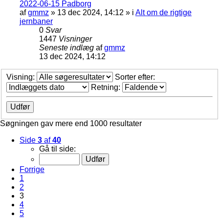
2022-06-15 Padborg
af
gmmz
»
13 dec 2024, 14:12
» i
Alt om de rigtige
jernbaner
0
Svar
1447
Visninger
Seneste indlæg
af
gmmz
13 dec 2024, 14:12
Visning:
Sorter efter:
Retning:
Søgningen gav mere end 1000 resultater
Side
3
af
40
Gå til side:
Forrige
1
2
3
4
5