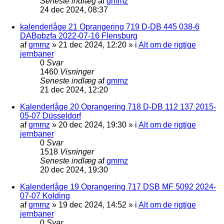
Seneste indlæg
af
gmmz
24 dec 2024, 08:37
kalenderlåge 21 Oprangering 719 D-DB 445 038-6
DABpbzfa 2022-07-16 Flensburg
af
gmmz
»
21 dec 2024, 12:20
» i
Alt om de rigtige
jernbaner
0
Svar
1460
Visninger
Seneste indlæg
af
gmmz
21 dec 2024, 12:20
Kalenderlåge 20 Oprangering 718 D-DB 112 137 2015-
05-07 Düsseldorf
af
gmmz
»
20 dec 2024, 19:30
» i
Alt om de rigtige
jernbaner
0
Svar
1518
Visninger
Seneste indlæg
af
gmmz
20 dec 2024, 19:30
Kalenderlåge 19 Oprangering 717 DSB MF 5092 2024-
07-07 Kolding
af
gmmz
»
19 dec 2024, 14:52
» i
Alt om de rigtige
jernbaner
0
Svar