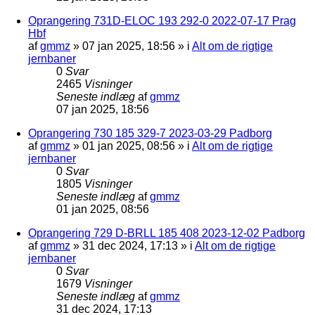
Oprangering 731D-ELOC 193 292-0 2022-07-17 Prag
Hbf
af
gmmz
»
07 jan 2025, 18:56
» i
Alt om de rigtige
jernbaner
0
Svar
2465
Visninger
Seneste indlæg
af
gmmz
07 jan 2025, 18:56
Oprangering 730 185 329-7 2023-03-29 Padborg
af
gmmz
»
01 jan 2025, 08:56
» i
Alt om de rigtige
jernbaner
0
Svar
1805
Visninger
Seneste indlæg
af
gmmz
01 jan 2025, 08:56
Oprangering 729 D-BRLL 185 408 2023-12-02 Padborg
af
gmmz
»
31 dec 2024, 17:13
» i
Alt om de rigtige
jernbaner
0
Svar
1679
Visninger
Seneste indlæg
af
gmmz
31 dec 2024, 17:13