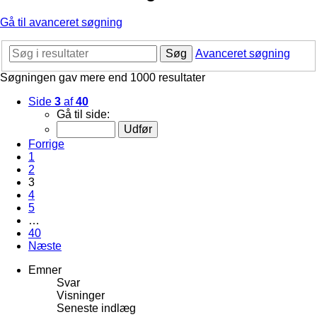
Gå til avanceret søgning
Søg
Avanceret søgning
Søgningen gav mere end 1000 resultater
Side
3
af
40
Gå til side:
Forrige
1
2
3
4
5
…
40
Næste
Emner
Svar
Visninger
Seneste indlæg