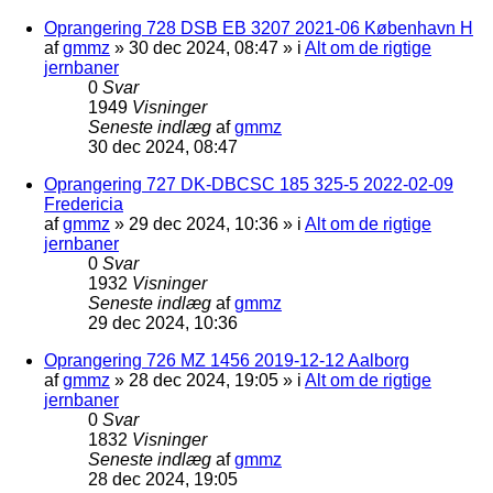
Oprangering 728 DSB EB 3207 2021-06 København H
af
gmmz
»
30 dec 2024, 08:47
» i
Alt om de rigtige
jernbaner
0
Svar
1949
Visninger
Seneste indlæg
af
gmmz
30 dec 2024, 08:47
Oprangering 727 DK-DBCSC 185 325-5 2022-02-09
Fredericia
af
gmmz
»
29 dec 2024, 10:36
» i
Alt om de rigtige
jernbaner
0
Svar
1932
Visninger
Seneste indlæg
af
gmmz
29 dec 2024, 10:36
Oprangering 726 MZ 1456 2019-12-12 Aalborg
af
gmmz
»
28 dec 2024, 19:05
» i
Alt om de rigtige
jernbaner
0
Svar
1832
Visninger
Seneste indlæg
af
gmmz
28 dec 2024, 19:05