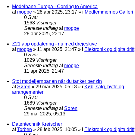
Modelbane Europa - Coming to America
af
moppe
»
28 apr 2025, 23:17
» i
Medlemmernes Galleri
0
Svar
1568
Visninger
Seneste indlæg
af
moppe
28 apr 2025, 23:17
Z21 app opdatering - nu med drejeskive
af
moppe
»
11 apr 2025, 21:47
» i
Elektronik og digitaldrift
0
Svar
1029
Visninger
Seneste indlæg
af
moppe
11 apr 2025, 21:47
Støt modeljernbanen når du tanker benzin
af
Søren
»
29 mar 2025, 05:13
» i
Køb, salg, bytte og
arrangementer
0
Svar
1689
Visninger
Seneste indlæg
af
Søren
29 mar 2025, 05:13
Datentechnik Kreischer
af
Torben
»
28 feb 2025, 10:05
» i
Elektronik og digitaldrift
0
Svar