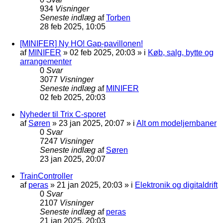
934
Visninger
Seneste indlæg
af
Torben
28 feb 2025, 10:05
[MINIFER] Ny HO! Gap-pavillonen!
af
MINIFER
»
02 feb 2025, 20:03
» i
Køb, salg, bytte og
arrangementer
0
Svar
3077
Visninger
Seneste indlæg
af
MINIFER
02 feb 2025, 20:03
Nyheder til Trix C-sporet
af
Søren
»
23 jan 2025, 20:07
» i
Alt om modeljernbaner
0
Svar
7247
Visninger
Seneste indlæg
af
Søren
23 jan 2025, 20:07
TrainController
af
peras
»
21 jan 2025, 20:03
» i
Elektronik og digitaldrift
0
Svar
2107
Visninger
Seneste indlæg
af
peras
21 jan 2025, 20:03