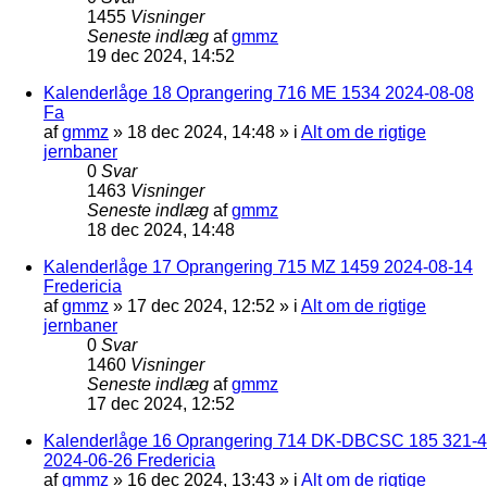
1455
Visninger
Seneste indlæg
af
gmmz
19 dec 2024, 14:52
Kalenderlåge 18 Oprangering 716 ME 1534 2024-08-08
Fa
af
gmmz
»
18 dec 2024, 14:48
» i
Alt om de rigtige
jernbaner
0
Svar
1463
Visninger
Seneste indlæg
af
gmmz
18 dec 2024, 14:48
Kalenderlåge 17 Oprangering 715 MZ 1459 2024-08-14
Fredericia
af
gmmz
»
17 dec 2024, 12:52
» i
Alt om de rigtige
jernbaner
0
Svar
1460
Visninger
Seneste indlæg
af
gmmz
17 dec 2024, 12:52
Kalenderlåge 16 Oprangering 714 DK-DBCSC 185 321-4
2024-06-26 Fredericia
af
gmmz
»
16 dec 2024, 13:43
» i
Alt om de rigtige