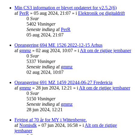
Min CS3 information er blevet opdateret for v2.5.2(6)
af
PerR
»
05 aug 2024, 21:07
» i
Elektronik og digitaldrift
0
Svar
5402
Visninger
Seneste indlæg
af
PerR
05 aug 2024, 21:07
Oprangering 694 ME 1526 2022-12-15 Arhus
af
gmmz
»
02 aug 2024, 10:07
» i
Alt om de rigtige jernbaner
0
Svar
5337
Visninger
Seneste indlæg
af
gmmz
02 aug 2024, 10:07
Oprangering 691 MZ 1459 20244-06-27 Fredericia
af
gmmz
»
28 jun 2024, 12:21
» i
Alt om de rigtige jernbaner
0
Svar
5150
Visninger
Seneste indlæg
af
gmmz
28 jun 2024, 12:21
Fejring af 70 år for MY i Wittenberge.
af
Nomisdk
»
07 jun 2024, 16:58
» i
Alt om de rigtige
jernbaner