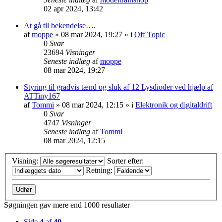
02 apr 2024, 13:42
At gå til bekendelse….
af
moppe
»
08 mar 2024, 19:27
» i
Off Topic
0
Svar
23694
Visninger
Seneste indlæg
af
moppe
08 mar 2024, 19:27
Styring til gradvis tænd og sluk af 12 Lysdioder ved hjælp af
ATTiny167
af
Tommi
»
08 mar 2024, 12:15
» i
Elektronik og digitaldrift
0
Svar
4747
Visninger
Seneste indlæg
af
Tommi
08 mar 2024, 12:15
Visning:
Sorter efter:
Retning:
Søgningen gav mere end 1000 resultater
Side
4
af
40