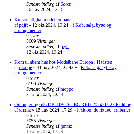
Seneste indlæg
af
Søren
26 nov 2024, 13:15
Kurser i digital modeljernbane
af
pejft
»
12 okt 2024, 19:24
» i
Køb, salg, bytte og
arrangementer
0
Svar
5609
Visninger
Seneste indlæg
af
pejft
12 okt 2024, 19:24
Kom til åbent hus hos Modelbane Europa i Hadsten
af
moppe
»
31 aug 2024, 22:43
» i
Køb, salg, bytte og
arrangementer
0
Svar
6190
Visninger
Seneste indlæg
af
moppe
31 aug 2024, 22:43
Oprangering 696 DK-DBCSC EG 3105 2024-07-27 Kolding
af
gmmz
»
15 aug 2024, 17:29
» i
Alt om de rigtige jernbaner
0
Svar
5055
Visninger
Seneste indlæg
af
gmmz
15 aug 2024, 17:29