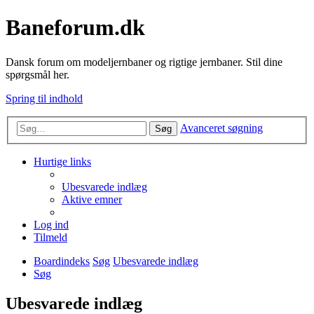
Baneforum.dk
Dansk forum om modeljernbaner og rigtige jernbaner. Stil dine
spørgsmål her.
Spring til indhold
Avanceret søgning
Søg
Hurtige links
Ubesvarede indlæg
Aktive emner
Log ind
Tilmeld
Boardindeks
Søg
Ubesvarede indlæg
Søg
Ubesvarede indlæg