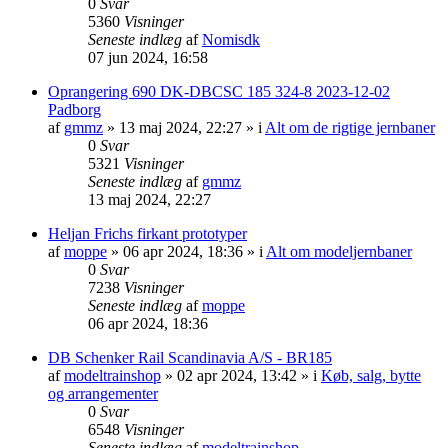
0
Svar
5360
Visninger
Seneste indlæg
af
Nomisdk
07 jun 2024, 16:58
Oprangering 690 DK-DBCSC 185 324-8 2023-12-02
Padborg
af
gmmz
»
13 maj 2024, 22:27
» i
Alt om de rigtige jernbaner
0
Svar
5321
Visninger
Seneste indlæg
af
gmmz
13 maj 2024, 22:27
Heljan Frichs firkant prototyper
af
moppe
»
06 apr 2024, 18:36
» i
Alt om modeljernbaner
0
Svar
7238
Visninger
Seneste indlæg
af
moppe
06 apr 2024, 18:36
DB Schenker Rail Scandinavia A/S - BR185
af
modeltrainshop
»
02 apr 2024, 13:42
» i
Køb, salg, bytte
og arrangementer
0
Svar
6548
Visninger
Seneste indlæg
af
modeltrainshop