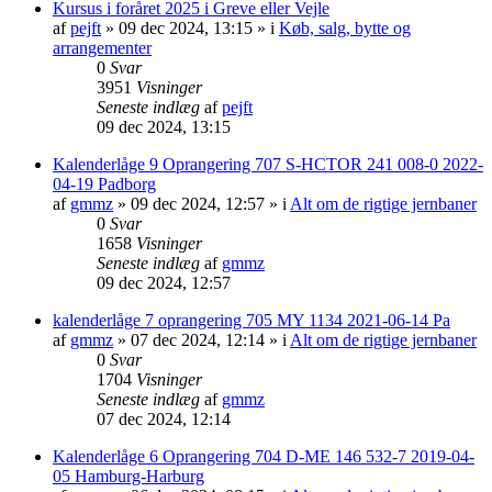
Kursus i foråret 2025 i Greve eller Vejle
af
pejft
»
09 dec 2024, 13:15
» i
Køb, salg, bytte og
arrangementer
0
Svar
3951
Visninger
Seneste indlæg
af
pejft
09 dec 2024, 13:15
Kalenderlåge 9 Oprangering 707 S-HCTOR 241 008-0 2022-
04-19 Padborg
af
gmmz
»
09 dec 2024, 12:57
» i
Alt om de rigtige jernbaner
0
Svar
1658
Visninger
Seneste indlæg
af
gmmz
09 dec 2024, 12:57
kalenderlåge 7 oprangering 705 MY 1134 2021-06-14 Pa
af
gmmz
»
07 dec 2024, 12:14
» i
Alt om de rigtige jernbaner
0
Svar
1704
Visninger
Seneste indlæg
af
gmmz
07 dec 2024, 12:14
Kalenderlåge 6 Oprangering 704 D-ME 146 532-7 2019-04-
05 Hamburg-Harburg