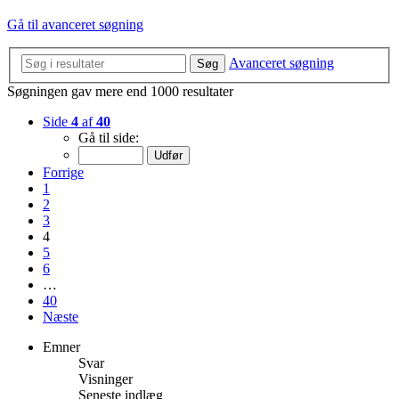
Gå til avanceret søgning
Avanceret søgning
Søg
Søgningen gav mere end 1000 resultater
Side
4
af
40
Gå til side:
Forrige
1
2
3
4
5
6
…
40
Næste
Emner
Svar
Visninger
Seneste indlæg