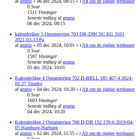
af
gmmz
»
06 dec 2024, 08:15
» i
Alt om de rigtige jernbaner
0
Svar
1511
Visninger
Seneste indlæg
af
gmmz
06 dec 2024, 08:15
kalenderlåge 5 Oprangering 703 DK-DBCSC EG 3101
2021-03-13 Pa
af
gmmz
»
05 dec 2024, 10:01
» i
Alt om de rigtige jernbaner
0
Svar
1597
Visninger
Seneste indlæg
af
gmmz
05 dec 2024, 10:01
Kalenderlåge 4 Oprangering 702 D-BRLL 185 407-4 2024-
02-27 Tinglev
af
gmmz
»
04 dec 2024, 10:20
» i
Alt om de rigtige jernbaner
0
Svar
1693
Visninger
Seneste indlæg
af
gmmz
04 dec 2024, 10:20
Kalenderlåge 2 Oprangering 700 D-DB 152 159-0 2019-04-
05 Hamburg-Harburg
af
gmmz
»
02 dec 2024, 11:55
» i
Alt om de rigtige jernbaner
0
Svar