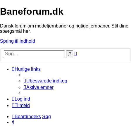
Baneforum.dk
Dansk forum om modeljernbaner og rigtige jernbaner. Stil dine
spørgsmål her.
Spring til indhold
Avanceret
Søg
søgning
Hurtige links
Ubesvarede indlæg
Aktive emner
Log ind
Tilmeld
Boardindeks
Søg
Søg