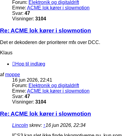
Forum:
Elektronik og digitaldrift
Emne:
ACME lok kører i slowmotion
Svar:
47
Visninger:
3104
Re: ACME lok kører i slowmotion
Det er dekoderen der prioriterer mfx over DCC.
Klaus
Hop til indlæg
af
moppe
16 jun 2026, 22:41
Forum:
Elektronik og digitaldrift
Emne:
ACME lok kører i slowmotion
Svar:
47
Visninger:
3104
Re: ACME lok kører i slowmotion
Lincoln
skrev:
↑
16 jun 2026, 22:34
[CS3 kan slet ikke finde lokomotiverne nu, kun som