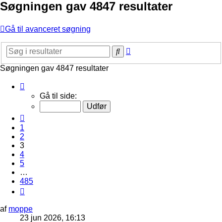
Søgningen gav 4847 resultater
Gå til avanceret søgning
Avanceret
Søg
søgning
Søgningen gav 4847 resultater
Side
3
Gå til side:
af
485
Forrige
1
2
3
4
5
…
485
Næste
af
moppe
23 jun 2026, 16:13