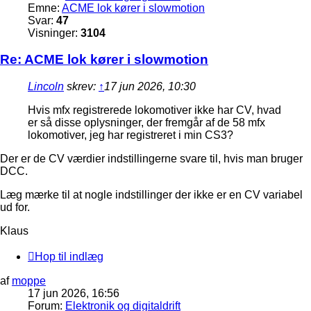
Emne:
ACME lok kører i slowmotion
Svar:
47
Visninger:
3104
Re: ACME lok kører i slowmotion
Lincoln
skrev:
↑
17 jun 2026, 10:30
Hvis mfx registrerede lokomotiver ikke har CV, hvad
er så disse oplysninger, der fremgår af de 58 mfx
lokomotiver, jeg har registreret i min CS3?
Der er de CV værdier indstillingerne svare til, hvis man bruger
DCC.
Læg mærke til at nogle indstillinger der ikke er en CV variabel
ud for.
Klaus
Hop til indlæg
af
moppe
17 jun 2026, 16:56
Forum:
Elektronik og digitaldrift