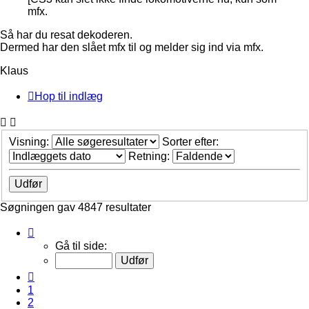
mfx.
Så har du resat dekoderen.
Dermed har den slået mfx til og melder sig ind via mfx.
Klaus
Hop til indlæg
Visning:
Sorter efter:
Retning:
Søgningen gav 4847 resultater
Side
3
Gå til side:
af
485
Forrige
1
2