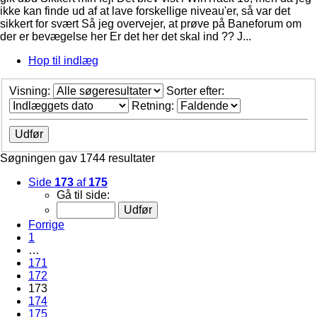
ikke kan finde ud af at lave forskellige niveau'er, så var det
sikkert for svært Så jeg overvejer, at prøve på Baneforum om
der er bevægelse her Er det her det skal ind ?? J...
Hop til indlæg
Visning:
Sorter efter:
Retning:
Søgningen gav 1744 resultater
Side
173
af
175
Gå til side:
Forrige
1
…
171
172
173
174
175