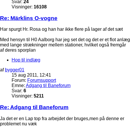
Svar:
24
Visninger:
16108
Re: Märklins O-vogne
Har spurgt Hr. Rosa og han har ikke flere på lager af det sæt
Med hensyn til H0 Aalborg har jeg set det og det er et flot anlæg
med lange strækninger mellem stationer, hvilket også fremgår
af deres sporplan
Hop til indlæg
af
bygger01
15 aug 2011, 12:41
Forum:
Forumsupport
Emne:
Adgang til Baneforum
Svar:
6
Visninger:
5211
Re: Adgang til Baneforum
Ja det er en Lap top fra arbejdet der bruges,men på denne er
problemet nu væk