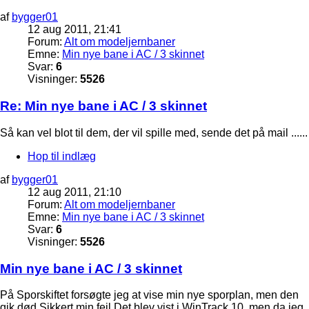
af
bygger01
12 aug 2011, 21:41
Forum:
Alt om modeljernbaner
Emne:
Min nye bane i AC / 3 skinnet
Svar:
6
Visninger:
5526
Re: Min nye bane i AC / 3 skinnet
Så kan vel blot til dem, der vil spille med, sende det på mail ......
Hop til indlæg
af
bygger01
12 aug 2011, 21:10
Forum:
Alt om modeljernbaner
Emne:
Min nye bane i AC / 3 skinnet
Svar:
6
Visninger:
5526
Min nye bane i AC / 3 skinnet
På Sporskiftet forsøgte jeg at vise min nye sporplan, men den
gik død Sikkert min fejl Det blev vist i WinTrack 10, men da jeg