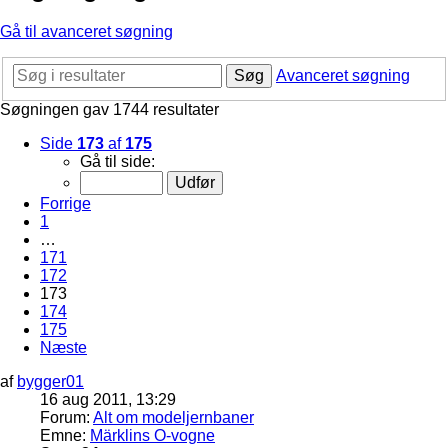
Gå til avanceret søgning
Søg
Avanceret søgning
Søgningen gav 1744 resultater
Side
173
af
175
Gå til side:
Forrige
1
…
171
172
173
174
175
Næste
af
bygger01
16 aug 2011, 13:29
Forum:
Alt om modeljernbaner
Emne:
Märklins O-vogne