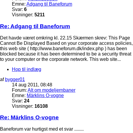
Emne:
Adgang til Baneforum
Svar:
6
Visninger:
5211
Re: Adgang til Baneforum
Det havde været omkring kl. 22.15 Skærmen skrev: This Page
Cannot Be Displayed Based on your corporate access policies,
this web site ( http://www.baneforum.dk/index.php ) has been
blocked because it has been determined to be a security threat
to your computer or the corporate network. This web site...
Hop til indlæg
af
bygger01
14 aug 2011, 08:48
Forum:
Alt om modeljernbaner
Emne:
Märklins O-vogne
Svar:
24
Visninger:
16108
Re: Märklins O-vogne
Baneforum var hurtigst med et svar ........