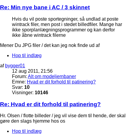
Re: Min nye bane i AC / 3 skinnet
Hvis du vil poste sportegninger, så undlad at poste
wintrack filer, men post i stedet billedfiler. Mange har
ikke sporplanlægningsprogrammer og kan derfor
ikke åbne wintrack filerne
Mener Du JPG filer / det kan jeg nok finde ud af
Hop til indlæg
af
bygger01
12 aug 2011, 21:56
Forum:
Alt om modeljernbaner
Emne:
Hvad er dit forhold til patinering?
Svar:
10
Visninger:
10146
Re: Hvad er dit forhold til patinering?
Hr. Olsen / flotte billeder / jeg vil vise dem til hende, der skal
gøre den slags hjemme hos os
Hop til indlæg