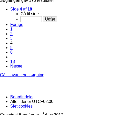
Søgningen gav 173 resultater
Side
4
af
18
Gå til side:
Forrige
1
2
3
4
5
6
…
18
Næste
Gå til avanceret søgning
Boardindeks
Alle tider er
UTC+02:00
Slet cookies
Copyright Baneforum - Århus 2017