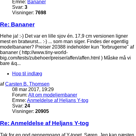
Emne:
Bananer
Svar:
3
Visninger:
7698
Re: Bananer
Hehe ja! :-) Det var en lille sjov én. 17,9 cm versionen ligner
mest en bratwurst... :-) ... som man siger. Findes der egentlig
modelbananer? Preiser 20388 indeholder kun "forbrugerne" af
bananer ( http://www.tiny-world-
big.com/tests/zubehoer/preiser/affen/affen.html ) Måske må vi
bare &q...
Hop til indlæg
af
Carsten B. Thomsen
08 mar 2017, 19:29
Forum:
Alt om modeljernbaner
Emne:
Anmeldelse af Heljans Y-tog
Svar:
24
Visninger:
20905
Re: Anmeldelse af Heljans Y-tog
Tak for en god gennemgang af Y-toget, Søren. Jeg kan næsten