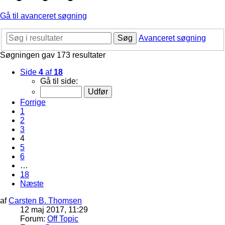
Gå til avanceret søgning
Søg
Avanceret søgning
Søgningen gav 173 resultater
Side
4
af
18
Gå til side:
Forrige
1
2
3
4
5
6
…
18
Næste
af
Carsten B. Thomsen
12 maj 2017, 11:29
Forum:
Off Topic