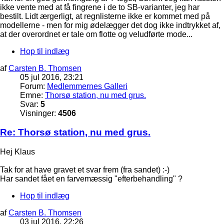
ikke vente med at få fingrene i de to SB-varianter, jeg har
bestilt. Lidt ærgerligt, at regnlisterne ikke er kommet med på
modellerne - men for mig ødelægger det dog ikke indtrykket af,
at der overordnet er tale om flotte og veludførte mode...
Hop til indlæg
af
Carsten B. Thomsen
05 jul 2016, 23:21
Forum:
Medlemmernes Galleri
Emne:
Thorsø station, nu med grus.
Svar:
5
Visninger:
4506
Re: Thorsø station, nu med grus.
Hej Klaus
Tak for at have gravet et svar frem (fra sandet) :-)
Har sandet fået en farvemæssig "efterbehandling" ?
Hop til indlæg
af
Carsten B. Thomsen
03 jul 2016, 22:26