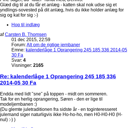
Glæd dig til at du får et anlæg - katten skal nok udse sig et
yndlings-sovested på dit anlæg, hvis du ikke holder anlæg for
sig og kat for sig :-)
Hop til indlæg
af
Carsten B. Thomsen
01 dec 2015, 22:59
Forum:
Alt om de rigtige jernbaner
Emne:
kalenderlåge 1 Oprangering 245 185 336 2014-05
30 Fa
Svar:
4
Visninger:
2165
Re: kalenderlåge 1 Oprangering 245 185 336
2014-05 30 Fa
Endda med lidt "sne" på toppen - midt om sommeren.
Tak for en herlig oprangering, Søren - den er lige til
modeljernbanen :)
(Du glemte juletraditionen fra sidste år - en toginteresseret
julemand siger naturligvis ikke Ho-ho-ho, men H0-H0-H0 (H-
nul) :-) )