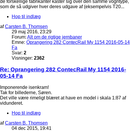
de forskellige fabrikanter kaster sig over den samme vogntype,
som de så udgiver hver deres udgave af (eksempelvis T20...
Hop til indlæg
af
Carsten B. Thomsen
29 maj 2016, 23:29
Forum:
Alt om de rigtige jernbaner
Emne:
Oprangering 282 ContecRail My 1154 2016-05-14
Fa
Svar:
2
Visninger:
2362
Re: Oprangering 282 ContecRail My 1154 2016-
05-14 Fa
Imponerende isenkram!
Tak for billederne, Søren.
Det ville være rimeligt blæret at have en model i skala 1:87 af
vidunderet.
Hop til indlæg
af
Carsten B. Thomsen
04 dec 2015, 19:41