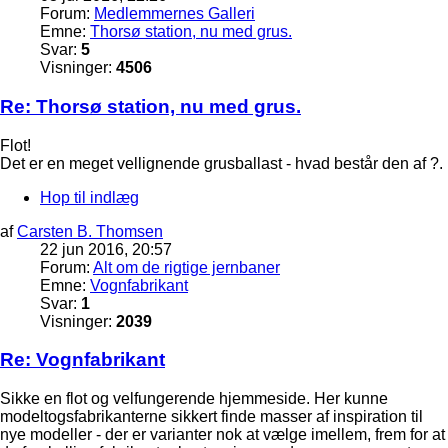
Forum:
Medlemmernes Galleri
Emne:
Thorsø station, nu med grus.
Svar:
5
Visninger:
4506
Re: Thorsø station, nu med grus.
Flot!
Det er en meget vellignende grusballast - hvad består den af ?.
Hop til indlæg
af
Carsten B. Thomsen
22 jun 2016, 20:57
Forum:
Alt om de rigtige jernbaner
Emne:
Vognfabrikant
Svar:
1
Visninger:
2039
Re: Vognfabrikant
Sikke en flot og velfungerende hjemmeside. Her kunne
modeltogsfabrikanterne sikkert finde masser af inspiration til
nye modeller - der er varianter nok at vælge imellem, frem for at