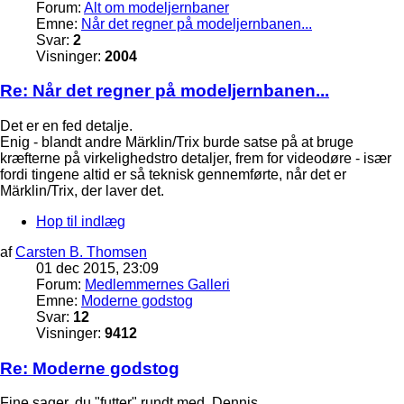
Forum:
Alt om modeljernbaner
Emne:
Når det regner på modeljernbanen...
Svar:
2
Visninger:
2004
Re: Når det regner på modeljernbanen...
Det er en fed detalje.
Enig - blandt andre Märklin/Trix burde satse på at bruge
kræfterne på virkelighedstro detaljer, frem for videodøre - især
fordi tingene altid er så teknisk gennemførte, når det er
Märklin/Trix, der laver det.
Hop til indlæg
af
Carsten B. Thomsen
01 dec 2015, 23:09
Forum:
Medlemmernes Galleri
Emne:
Moderne godstog
Svar:
12
Visninger:
9412
Re: Moderne godstog
Fine sager, du "futter" rundt med, Dennis.