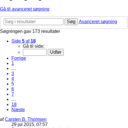
Gå til avanceret søgning
Søg
Avanceret søgning
Søgningen gav 173 resultater
Side
5
af
18
Gå til side:
Forrige
1
…
3
4
5
6
7
…
18
Næste
af
Carsten B. Thomsen
29 jul 2015, 07:57