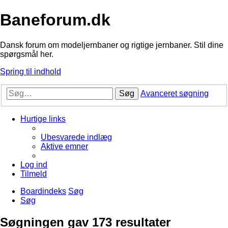
Baneforum.dk
Dansk forum om modeljernbaner og rigtige jernbaner. Stil dine
spørgsmål her.
Spring til indhold
Søg
Avanceret søgning
Hurtige links
Ubesvarede indlæg
Aktive emner
Log ind
Tilmeld
Boardindeks
Søg
Søg
Søgningen gav 173 resultater