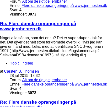
Forum:
Alt om de rigtige jernbaner
Emne:
Flere danske oprangeringer på www.jernhesten.dk
Svar:
4
Visninger:
3073
Re: Flere danske oprangeringer på
www.jernhesten.dk
Noget a la sådan, som det er nu? Det er super-duper - tak for
det. Det giver det helt store forkromede overblik. Hvis jeg kan
give en hånd med, f.eks. med at identificere SNCB-vognene i
1997 ( http://www.jernhesten.dk/forbillede/togstammer.asp?
Selskab=DSB&detteaar=1997 ), så sig endelig til :)
Hop til indlæg
af
Carsten B. Thomsen
28 jul 2015, 18:32
Forum:
Alt om de rigtige jernbaner
Emne:
Flere danske oprangeringer på www.jernhesten.dk
Svar:
4
Visninger:
3073
Re: Flere danske oprangeringer på