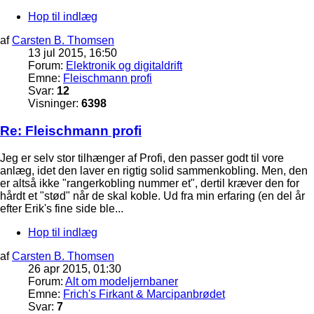
Hop til indlæg
af
Carsten B. Thomsen
13 jul 2015, 16:50
Forum:
Elektronik og digitaldrift
Emne:
Fleischmann profi
Svar:
12
Visninger:
6398
Re: Fleischmann profi
Jeg er selv stor tilhænger af Profi, den passer godt til vore
anlæg, idet den laver en rigtig solid sammenkobling. Men, den
er altså ikke "rangerkobling nummer et", dertil kræver den for
hårdt et "stød" når de skal koble. Ud fra min erfaring (en del år
efter Erik's fine side ble...
Hop til indlæg
af
Carsten B. Thomsen
26 apr 2015, 01:30
Forum:
Alt om modeljernbaner
Emne:
Frich's Firkant & Marcipanbrødet
Svar:
7