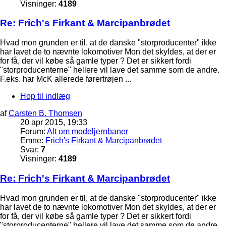
Visninger:
4189
Re: Frich's Firkant & Marcipanbrødet
Hvad mon grunden er til, at de danske "storproducenter" ikke
har lavet de to nævnte lokomotiver Mon det skyldes, at der er
for få, der vil købe så gamle typer ? Det er sikkert fordi
"storproducenterne" hellere vil lave det samme som de andre.
F.eks. har McK allerede førertrøjen ...
Hop til indlæg
af
Carsten B. Thomsen
20 apr 2015, 19:33
Forum:
Alt om modeljernbaner
Emne:
Frich's Firkant & Marcipanbrødet
Svar:
7
Visninger:
4189
Re: Frich's Firkant & Marcipanbrødet
Hvad mon grunden er til, at de danske "storproducenter" ikke
har lavet de to nævnte lokomotiver Mon det skyldes, at der er
for få, der vil købe så gamle typer ? Det er sikkert fordi
"storproducenterne" hellere vil lave det samme som de andre.