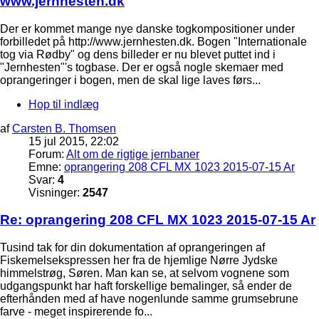
www.jernhesten.dk
Der er kommet mange nye danske togkompositioner under
forbilledet på http://www.jernhesten.dk. Bogen "Internationale
tog via Rødby" og dens billeder er nu blevet puttet ind i
"Jernhesten"'s togbase. Der er også nogle skemaer med
oprangeringer i bogen, men de skal lige laves førs...
Hop til indlæg
af
Carsten B. Thomsen
15 jul 2015, 22:02
Forum:
Alt om de rigtige jernbaner
Emne:
oprangering 208 CFL MX 1023 2015-07-15 Ar
Svar:
4
Visninger:
2547
Re: oprangering 208 CFL MX 1023 2015-07-15 Ar
Tusind tak for din dokumentation af oprangeringen af
Fiskemelsekspressen her fra de hjemlige Nørre Jydske
himmelstrøg, Søren. Man kan se, at selvom vognene som
udgangspunkt har haft forskellige bemalinger, så ender de
efterhånden med af have nogenlunde samme grumsebrune
farve - meget inspirerende fo...