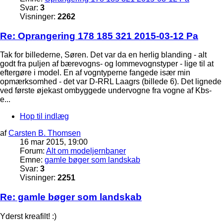
Svar:
3
Visninger:
2262
Re: Oprangering 178 185 321 2015-03-12 Pa
Tak for billederne, Søren. Det var da en herlig blanding - alt
godt fra puljen af bærevogns- og lommevognstyper - lige til at
eftergøre i model. En af vogntyperne fangede især min
opmærksomhed - det var D-RRL Laagrs (billede 6). Det lignede
ved første øjekast ombyggede undervogne fra vogne af Kbs-
e...
Hop til indlæg
af
Carsten B. Thomsen
16 mar 2015, 19:00
Forum:
Alt om modeljernbaner
Emne:
gamle bøger som landskab
Svar:
3
Visninger:
2251
Re: gamle bøger som landskab
Yderst kreafilt! :)