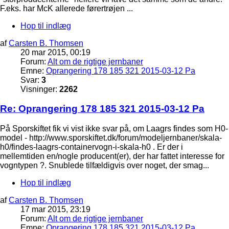
F.eks. har McK allerede førertrøjen ...
Hop til indlæg
af
Carsten B. Thomsen
20 mar 2015, 00:19
Forum:
Alt om de rigtige jernbaner
Emne:
Oprangering 178 185 321 2015-03-12 Pa
Svar:
3
Visninger:
2262
Re: Oprangering 178 185 321 2015-03-12 Pa
På Sporskiftet fik vi vist ikke svar på, om Laagrs findes som H0-
model - http://www.sporskiftet.dk/forum/modeljernbaner/skala-
h0/findes-laagrs-containervogn-i-skala-h0 . Er der i
mellemtiden en/nogle producent(er), der har fattet interesse for
vogntypen ?. Snublede tilfældigvis over noget, der smag...
Hop til indlæg
af
Carsten B. Thomsen
17 mar 2015, 23:19
Forum:
Alt om de rigtige jernbaner
Emne:
Oprangering 178 185 321 2015-03-12 Pa