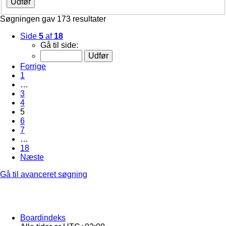
Søgningen gav 173 resultater
Side
5
af
18
Gå til side:
Forrige
1
…
3
4
5
6
7
…
18
Næste
Gå til avanceret søgning
Boardindeks