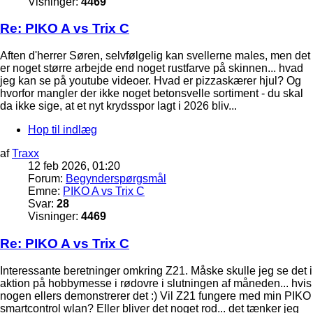
Visninger:
4469
Re: PIKO A vs Trix C
Aften d'herrer Søren, selvfølgelig kan svellerne males, men det
er noget større arbejde end noget rustfarve på skinnen... hvad
jeg kan se på youtube videoer. Hvad er pizzaskærer hjul? Og
hvorfor mangler der ikke noget betonsvelle sortiment - du skal
da ikke sige, at et nyt krydsspor lagt i 2026 bliv...
Hop til indlæg
af
Traxx
12 feb 2026, 01:20
Forum:
Begynderspørgsmål
Emne:
PIKO A vs Trix C
Svar:
28
Visninger:
4469
Re: PIKO A vs Trix C
Interessante beretninger omkring Z21. Måske skulle jeg se det i
aktion på hobbymesse i rødovre i slutningen af måneden... hvis
nogen ellers demonstrerer det :) Vil Z21 fungere med min PIKO
smartcontrol wlan? Eller bliver det noget rod... det tænker jeg