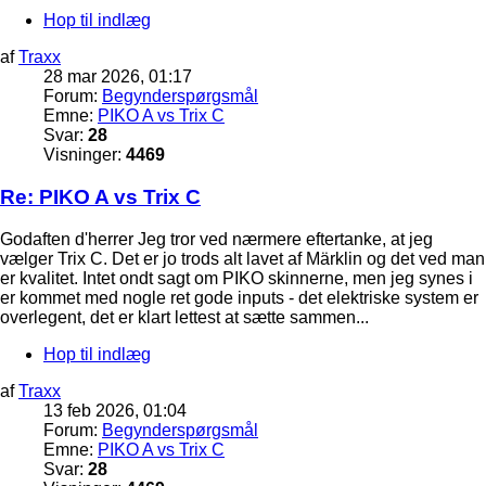
Hop til indlæg
af
Traxx
28 mar 2026, 01:17
Forum:
Begynderspørgsmål
Emne:
PIKO A vs Trix C
Svar:
28
Visninger:
4469
Re: PIKO A vs Trix C
Godaften d'herrer Jeg tror ved nærmere eftertanke, at jeg
vælger Trix C. Det er jo trods alt lavet af Märklin og det ved man
er kvalitet. Intet ondt sagt om PIKO skinnerne, men jeg synes i
er kommet med nogle ret gode inputs - det elektriske system er
overlegent, det er klart lettest at sætte sammen...
Hop til indlæg
af
Traxx
13 feb 2026, 01:04
Forum:
Begynderspørgsmål
Emne:
PIKO A vs Trix C
Svar:
28