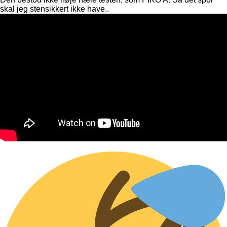
skal jeg stensikkert ikke have..