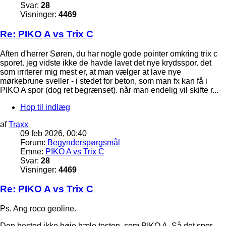
Svar:
28
Visninger:
4469
Re: PIKO A vs Trix C
Aften d'herrer Søren, du har nogle gode pointer omkring trix c
sporet. jeg vidste ikke de havde lavet det nye krydsspor. det
som irriterer mig mest er, at man vælger at lave nye
mørkebrune sveller - i stedet for beton, som man fx kan få i
PIKO A spor (dog ret begrænset). når man endelig vil skifte r...
Hop til indlæg
af
Traxx
09 feb 2026, 00:40
Forum:
Begynderspørgsmål
Emne:
PIKO A vs Trix C
Svar:
28
Visninger:
4469
Re: PIKO A vs Trix C
Ps. Ang roco geoline.
Den bestod ikke høje hæle testen, som PIKO A. Så det spor