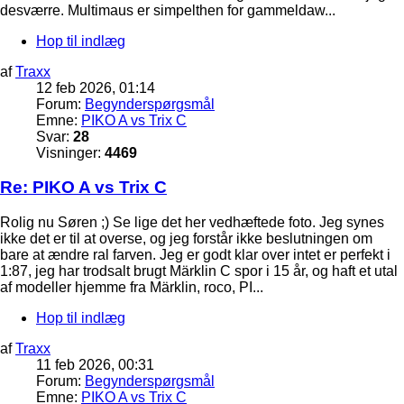
desværre. Multimaus er simpelthen for gammeldaw...
Hop til indlæg
af
Traxx
12 feb 2026, 01:14
Forum:
Begynderspørgsmål
Emne:
PIKO A vs Trix C
Svar:
28
Visninger:
4469
Re: PIKO A vs Trix C
Rolig nu Søren ;) Se lige det her vedhæftede foto. Jeg synes
ikke det er til at overse, og jeg forstår ikke beslutningen om
bare at ændre ral farven. Jeg er godt klar over intet er perfekt i
1:87, jeg har trodsalt brugt Märklin C spor i 15 år, og haft et utal
af modeller hjemme fra Märklin, roco, PI...
Hop til indlæg
af
Traxx
11 feb 2026, 00:31
Forum:
Begynderspørgsmål
Emne:
PIKO A vs Trix C