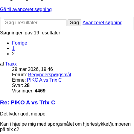
Gå til avanceret søgning
Søg
Avanceret søgning
Søgningen gav 19 resultater
Forrige
1
2
af
Traxx
29 mar 2026, 19:46
Forum:
Begynderspørgsmål
Emne:
PIKO A vs Trix C
Svar:
28
Visninger:
4469
Re: PIKO A vs Trix C
Det lyder godt moppe.
Kan i hjælpe mig med spørgsmålet om hjertestykket/jumperen
på trix c?