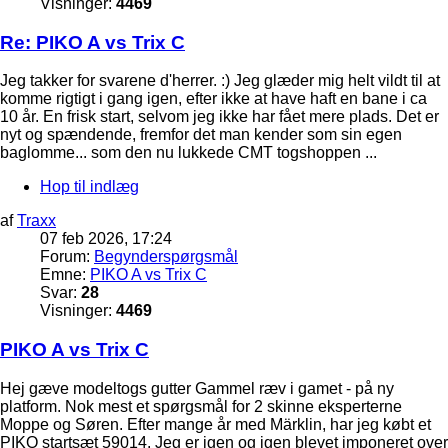
Visninger:
4469
Re: PIKO A vs Trix C
Jeg takker for svarene d'herrer. :) Jeg glæder mig helt vildt til at
komme rigtigt i gang igen, efter ikke at have haft en bane i ca
10 år. En frisk start, selvom jeg ikke har fået mere plads. Det er
nyt og spændende, fremfor det man kender som sin egen
baglomme... som den nu lukkede CMT togshoppen ...
Hop til indlæg
af
Traxx
07 feb 2026, 17:24
Forum:
Begynderspørgsmål
Emne:
PIKO A vs Trix C
Svar:
28
Visninger:
4469
PIKO A vs Trix C
Hej gæve modeltogs gutter Gammel ræv i gamet - på ny
platform. Nok mest et spørgsmål for 2 skinne eksperterne
Moppe og Søren. Efter mange år med Märklin, har jeg købt et
PIKO startsæt 59014. Jeg er igen og igen blevet imponeret over