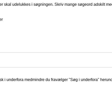
er skal udelukkes i søgningen. Skriv mange søgeord adskilt m
er
isk i underfora medmindre du fravælger "Søg i underfora" herund