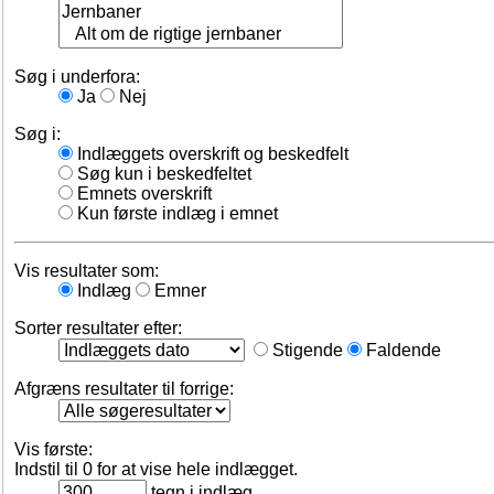
Søg i underfora:
Ja
Nej
Søg i:
Indlæggets overskrift og beskedfelt
Søg kun i beskedfeltet
Emnets overskrift
Kun første indlæg i emnet
Vis resultater som:
Indlæg
Emner
Sorter resultater efter:
Stigende
Faldende
Afgræns resultater til forrige:
Vis første:
Indstil til 0 for at vise hele indlægget.
tegn i indlæg