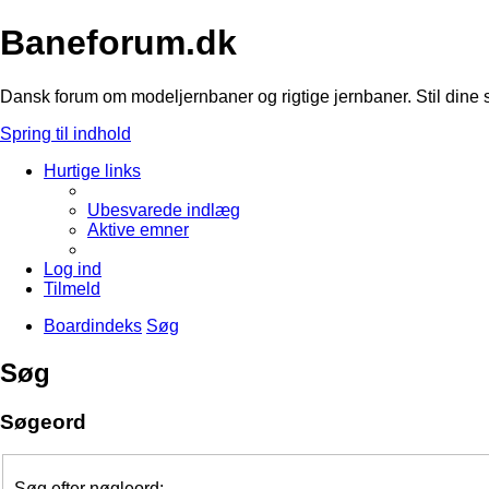
Baneforum.dk
Dansk forum om modeljernbaner og rigtige jernbaner. Stil dine 
Spring til indhold
Hurtige links
Ubesvarede indlæg
Aktive emner
Log ind
Tilmeld
Boardindeks
Søg
Søg
Søgeord
Søg efter nøgleord: