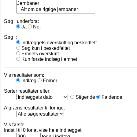
Søg i underfora:
Ja
Nej
Søg i:
Indlæggets overskrift og beskedfelt
Søg kun i beskedfeltet
Emnets overskrift
Kun første indlæg i emnet
Vis resultater som:
Indlæg
Emner
Sorter resultater efter:
Stigende
Faldende
Afgræns resultater til forrige:
Vis første:
Indstil til 0 for at vise hele indlægget.
tegn i indlæg