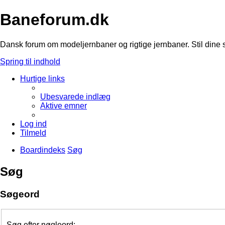
Baneforum.dk
Dansk forum om modeljernbaner og rigtige jernbaner. Stil dine 
Spring til indhold
Hurtige links
Ubesvarede indlæg
Aktive emner
Log ind
Tilmeld
Boardindeks
Søg
Søg
Søgeord
Søg efter nøgleord: