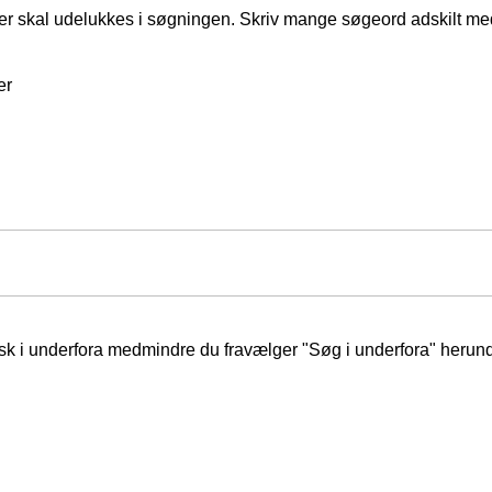
er skal udelukkes i søgningen. Skriv mange søgeord adskilt m
er
isk i underfora medmindre du fravælger "Søg i underfora" herund