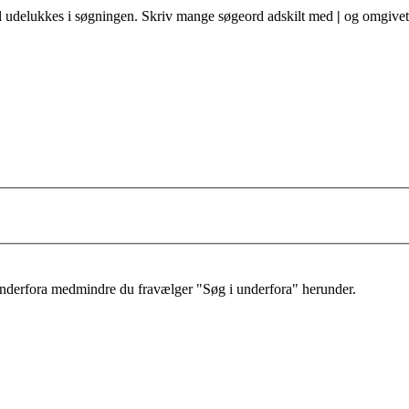
al udelukkes i søgningen. Skriv mange søgeord adskilt med
|
og omgivet 
 underfora medmindre du fravælger "Søg i underfora" herunder.