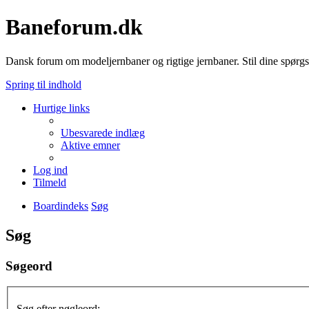
Baneforum.dk
Dansk forum om modeljernbaner og rigtige jernbaner. Stil dine spørgs
Spring til indhold
Hurtige links
Ubesvarede indlæg
Aktive emner
Log ind
Tilmeld
Boardindeks
Søg
Søg
Søgeord
Søg efter nøgleord: