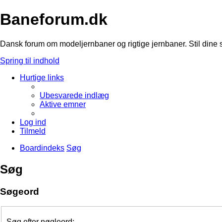
Baneforum.dk
Dansk forum om modeljernbaner og rigtige jernbaner. Stil dine 
Spring til indhold
Hurtige links
Ubesvarede indlæg
Aktive emner
Log ind
Tilmeld
Boardindeks
Søg
Søg
Søgeord
Søg efter nøgleord: