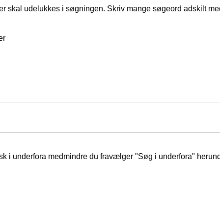
er skal udelukkes i søgningen. Skriv mange søgeord adskilt m
er
isk i underfora medmindre du fravælger "Søg i underfora" herund