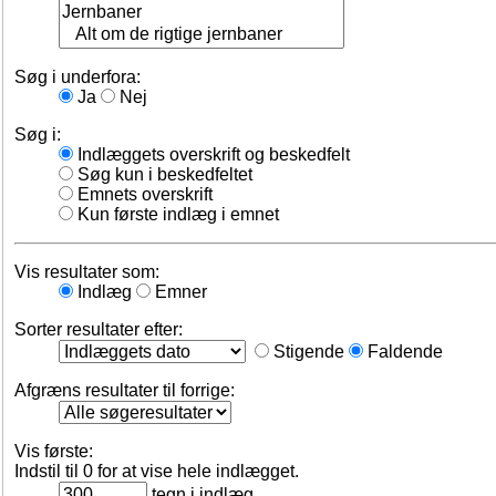
Søg i underfora:
Ja
Nej
Søg i:
Indlæggets overskrift og beskedfelt
Søg kun i beskedfeltet
Emnets overskrift
Kun første indlæg i emnet
Vis resultater som:
Indlæg
Emner
Sorter resultater efter:
Stigende
Faldende
Afgræns resultater til forrige:
Vis første:
Indstil til 0 for at vise hele indlægget.
tegn i indlæg