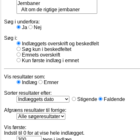
Søg i underfora:
Ja
Nej
Søg i:
Indlæggets overskrift og beskedfelt
Søg kun i beskedfeltet
Emnets overskrift
Kun første indlæg i emnet
Vis resultater som:
Indlæg
Emner
Sorter resultater efter:
Stigende
Faldende
Afgræns resultater til forrige:
Vis første:
Indstil til 0 for at vise hele indlægget.
tegn i indlæg