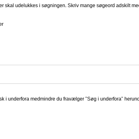
er skal udelukkes i søgningen. Skriv mange søgeord adskilt m
er
isk i underfora medmindre du fravælger "Søg i underfora" herund