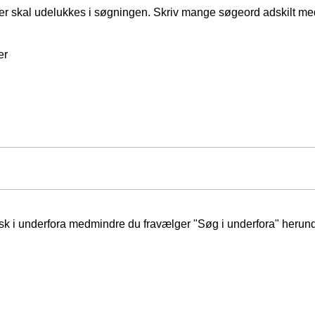
er skal udelukkes i søgningen. Skriv mange søgeord adskilt m
er
isk i underfora medmindre du fravælger "Søg i underfora" herund