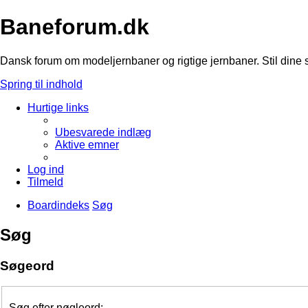
Baneforum.dk
Dansk forum om modeljernbaner og rigtige jernbaner. Stil dine 
Spring til indhold
Hurtige links
Ubesvarede indlæg
Aktive emner
Log ind
Tilmeld
Boardindeks
Søg
Søg
Søgeord
Søg efter nøgleord: