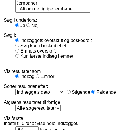
Søg i underfora:
Ja
Nej
Søg i:
Indlæggets overskrift og beskedfelt
Søg kun i beskedfeltet
Emnets overskrift
Kun første indlæg i emnet
Vis resultater som:
Indlæg
Emner
Sorter resultater efter:
Stigende
Faldende
Afgræns resultater til forrige:
Vis første:
Indstil til 0 for at vise hele indlægget.
tegn i indlæg