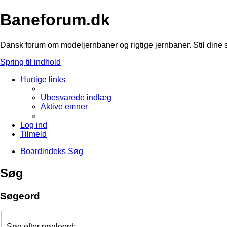
Baneforum.dk
Dansk forum om modeljernbaner og rigtige jernbaner. Stil dine 
Spring til indhold
Hurtige links
Ubesvarede indlæg
Aktive emner
Log ind
Tilmeld
Boardindeks
Søg
Søg
Søgeord
Søg efter nøgleord: