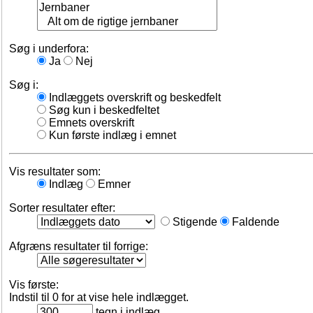
Søg i underfora:
Ja
Nej
Søg i:
Indlæggets overskrift og beskedfelt
Søg kun i beskedfeltet
Emnets overskrift
Kun første indlæg i emnet
Vis resultater som:
Indlæg
Emner
Sorter resultater efter:
Stigende
Faldende
Afgræns resultater til forrige:
Vis første:
Indstil til 0 for at vise hele indlægget.
tegn i indlæg