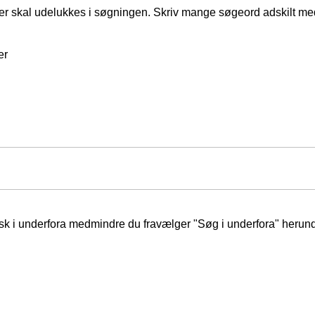
er skal udelukkes i søgningen. Skriv mange søgeord adskilt m
er
isk i underfora medmindre du fravælger "Søg i underfora" herund