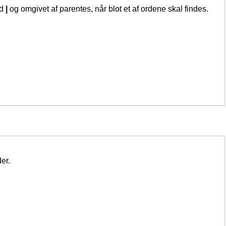
ed
|
og omgivet af parentes, når blot et af ordene skal findes.
er.