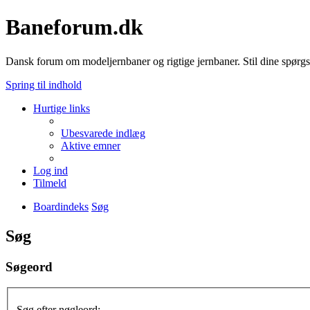
Baneforum.dk
Dansk forum om modeljernbaner og rigtige jernbaner. Stil dine spørgs
Spring til indhold
Hurtige links
Ubesvarede indlæg
Aktive emner
Log ind
Tilmeld
Boardindeks
Søg
Søg
Søgeord
Søg efter nøgleord: