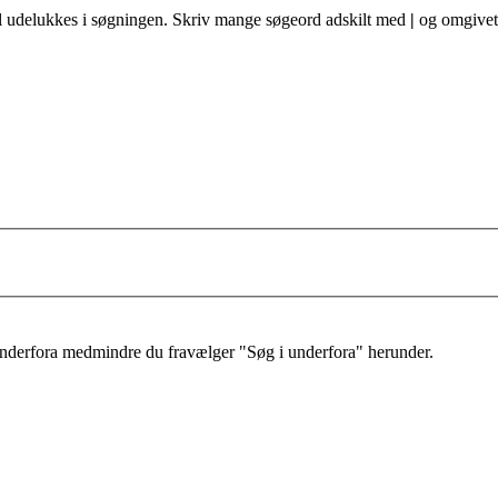
al udelukkes i søgningen. Skriv mange søgeord adskilt med
|
og omgivet 
 underfora medmindre du fravælger "Søg i underfora" herunder.