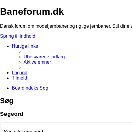
Baneforum.dk
Dansk forum om modeljernbaner og rigtige jernbaner. Stil dine 
Spring til indhold
Hurtige links
Ubesvarede indlæg
Aktive emner
Log ind
Tilmeld
Boardindeks
Søg
Søg
Søgeord
Søg efter nøgleord: