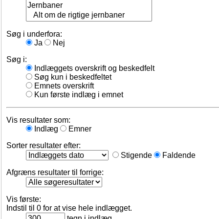
Søg i underfora:
Ja
Nej
Søg i:
Indlæggets overskrift og beskedfelt
Søg kun i beskedfeltet
Emnets overskrift
Kun første indlæg i emnet
Vis resultater som:
Indlæg
Emner
Sorter resultater efter:
Stigende
Faldende
Afgræns resultater til forrige:
Vis første:
Indstil til 0 for at vise hele indlægget.
tegn i indlæg