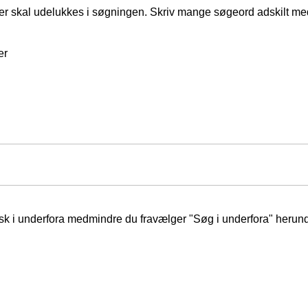
er skal udelukkes i søgningen. Skriv mange søgeord adskilt m
er
isk i underfora medmindre du fravælger "Søg i underfora" herund