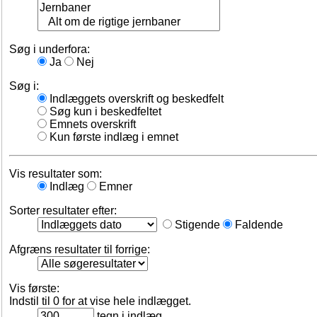
Søg i underfora:
Ja
Nej
Søg i:
Indlæggets overskrift og beskedfelt
Søg kun i beskedfeltet
Emnets overskrift
Kun første indlæg i emnet
Vis resultater som:
Indlæg
Emner
Sorter resultater efter:
Stigende
Faldende
Afgræns resultater til forrige:
Vis første:
Indstil til 0 for at vise hele indlægget.
tegn i indlæg