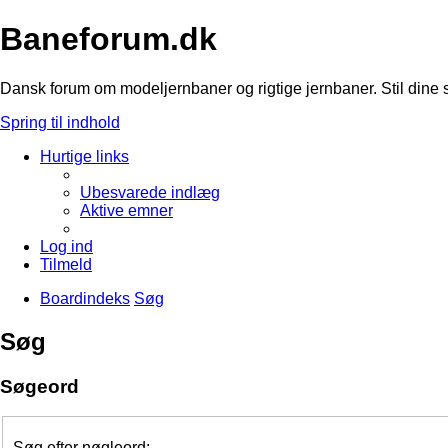
Baneforum.dk
Dansk forum om modeljernbaner og rigtige jernbaner. Stil dine 
Spring til indhold
Hurtige links
Ubesvarede indlæg
Aktive emner
Log ind
Tilmeld
Boardindeks
Søg
Søg
Søgeord
Søg efter nøgleord: