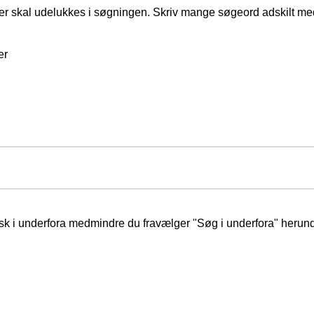
er skal udelukkes i søgningen. Skriv mange søgeord adskilt m
er
isk i underfora medmindre du fravælger "Søg i underfora" herund