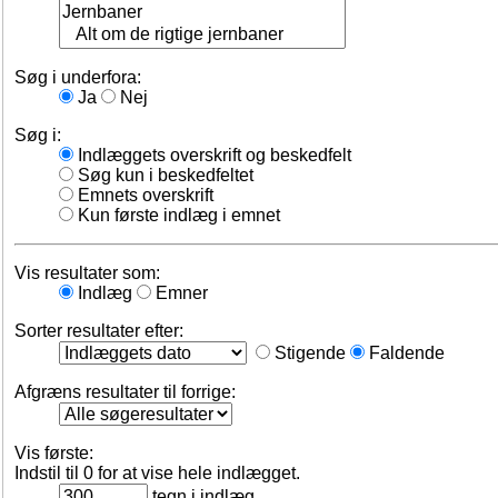
Søg i underfora:
Ja
Nej
Søg i:
Indlæggets overskrift og beskedfelt
Søg kun i beskedfeltet
Emnets overskrift
Kun første indlæg i emnet
Vis resultater som:
Indlæg
Emner
Sorter resultater efter:
Stigende
Faldende
Afgræns resultater til forrige:
Vis første:
Indstil til 0 for at vise hele indlægget.
tegn i indlæg