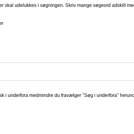
er skal udelukkes i søgningen. Skriv mange søgeord adskilt m
er
isk i underfora medmindre du fravælger "Søg i underfora" herund