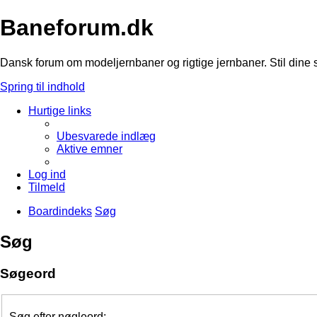
Baneforum.dk
Dansk forum om modeljernbaner og rigtige jernbaner. Stil dine 
Spring til indhold
Hurtige links
Ubesvarede indlæg
Aktive emner
Log ind
Tilmeld
Boardindeks
Søg
Søg
Søgeord
Søg efter nøgleord: