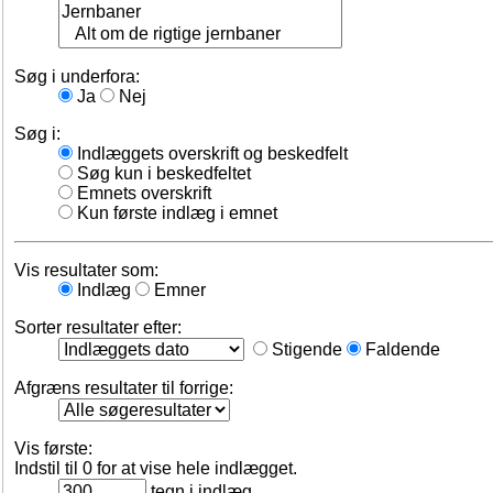
Søg i underfora:
Ja
Nej
Søg i:
Indlæggets overskrift og beskedfelt
Søg kun i beskedfeltet
Emnets overskrift
Kun første indlæg i emnet
Vis resultater som:
Indlæg
Emner
Sorter resultater efter:
Stigende
Faldende
Afgræns resultater til forrige:
Vis første:
Indstil til 0 for at vise hele indlægget.
tegn i indlæg