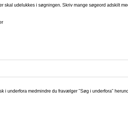
er skal udelukkes i søgningen. Skriv mange søgeord adskilt m
er
isk i underfora medmindre du fravælger "Søg i underfora" herund