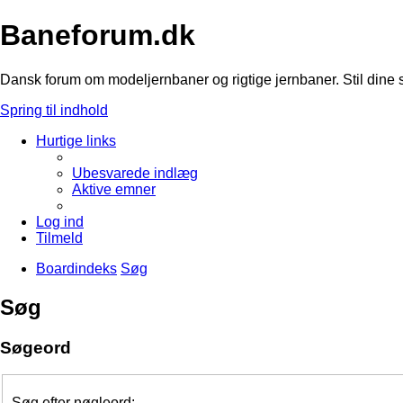
Baneforum.dk
Dansk forum om modeljernbaner og rigtige jernbaner. Stil dine 
Spring til indhold
Hurtige links
Ubesvarede indlæg
Aktive emner
Log ind
Tilmeld
Boardindeks
Søg
Søg
Søgeord
Søg efter nøgleord: