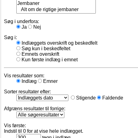
Søg i underfora:
Ja
Nej
Søg i:
Indlæggets overskrift og beskedfelt
Søg kun i beskedfeltet
Emnets overskrift
Kun første indlæg i emnet
Vis resultater som:
Indlæg
Emner
Sorter resultater efter:
Stigende
Faldende
Afgræns resultater til forrige:
Vis første:
Indstil til 0 for at vise hele indlægget.
tegn i indlæg