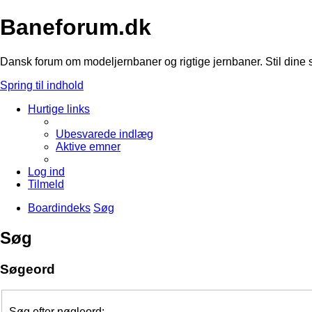
Baneforum.dk
Dansk forum om modeljernbaner og rigtige jernbaner. Stil dine 
Spring til indhold
Hurtige links
Ubesvarede indlæg
Aktive emner
Log ind
Tilmeld
Boardindeks
Søg
Søg
Søgeord
Søg efter nøgleord: