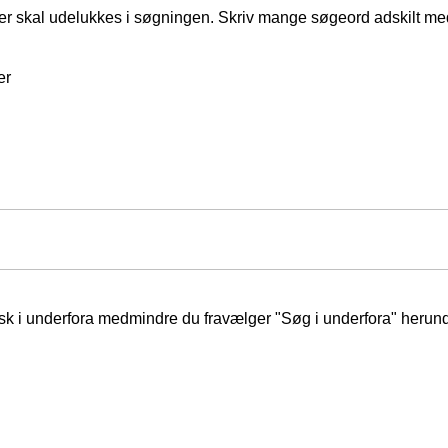
er skal udelukkes i søgningen. Skriv mange søgeord adskilt m
er
isk i underfora medmindre du fravælger "Søg i underfora" herund