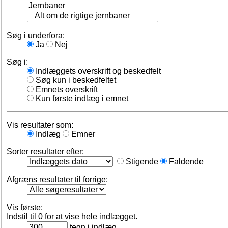
Søg i underfora:
Ja
Nej
Søg i:
Indlæggets overskrift og beskedfelt
Søg kun i beskedfeltet
Emnets overskrift
Kun første indlæg i emnet
Vis resultater som:
Indlæg
Emner
Sorter resultater efter:
Stigende
Faldende
Afgræns resultater til forrige:
Vis første:
Indstil til 0 for at vise hele indlægget.
tegn i indlæg