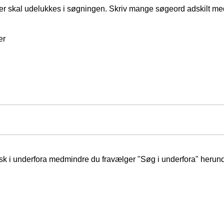
er skal udelukkes i søgningen. Skriv mange søgeord adskilt m
er
isk i underfora medmindre du fravælger "Søg i underfora" herund