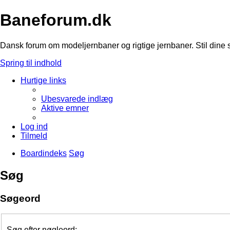
Baneforum.dk
Dansk forum om modeljernbaner og rigtige jernbaner. Stil dine 
Spring til indhold
Hurtige links
Ubesvarede indlæg
Aktive emner
Log ind
Tilmeld
Boardindeks
Søg
Søg
Søgeord
Søg efter nøgleord: