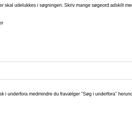
er skal udelukkes i søgningen. Skriv mange søgeord adskilt m
er
isk i underfora medmindre du fravælger "Søg i underfora" herund