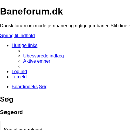
Baneforum.dk
Dansk forum om modeljernbaner og rigtige jernbaner. Stil dine 
Spring til indhold
Hurtige links
Ubesvarede indlæg
Aktive emner
Log ind
Tilmeld
Boardindeks
Søg
Søg
Søgeord
Søg efter nøgleord: