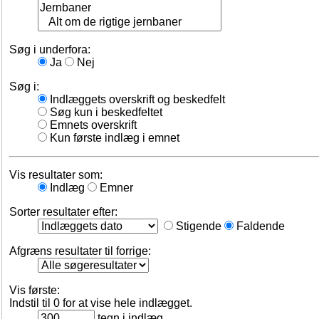
Søg i underfora:
Ja
Nej
Søg i:
Indlæggets overskrift og beskedfelt
Søg kun i beskedfeltet
Emnets overskrift
Kun første indlæg i emnet
Vis resultater som:
Indlæg
Emner
Sorter resultater efter:
Stigende
Faldende
Afgræns resultater til forrige:
Vis første:
Indstil til 0 for at vise hele indlægget.
tegn i indlæg