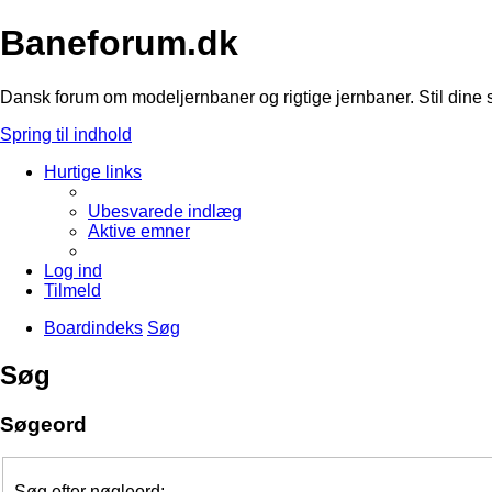
Baneforum.dk
Dansk forum om modeljernbaner og rigtige jernbaner. Stil dine 
Spring til indhold
Hurtige links
Ubesvarede indlæg
Aktive emner
Log ind
Tilmeld
Boardindeks
Søg
Søg
Søgeord
Søg efter nøgleord: