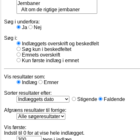
Søg i underfora:
Ja
Nej
Søg i:
Indlæggets overskrift og beskedfelt
Søg kun i beskedfeltet
Emnets overskrift
Kun første indlæg i emnet
Vis resultater som:
Indlæg
Emner
Sorter resultater efter:
Stigende
Faldende
Afgræns resultater til forrige:
Vis første:
Indstil til 0 for at vise hele indlægget.
tegn i indlæg