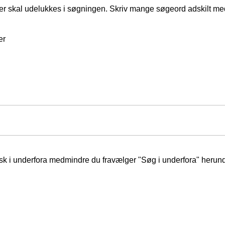
er skal udelukkes i søgningen. Skriv mange søgeord adskilt m
er
isk i underfora medmindre du fravælger "Søg i underfora" herund