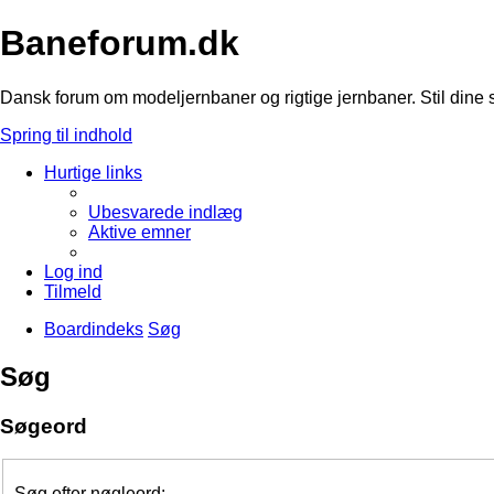
Baneforum.dk
Dansk forum om modeljernbaner og rigtige jernbaner. Stil dine 
Spring til indhold
Hurtige links
Ubesvarede indlæg
Aktive emner
Log ind
Tilmeld
Boardindeks
Søg
Søg
Søgeord
Søg efter nøgleord: