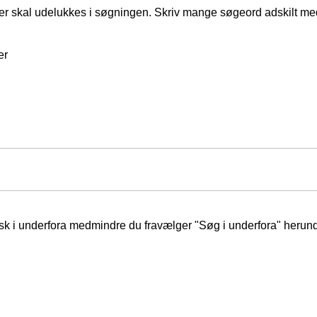
er skal udelukkes i søgningen. Skriv mange søgeord adskilt m
er
isk i underfora medmindre du fravælger "Søg i underfora" herund