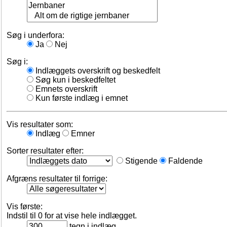
Søg i underfora:
Ja
Nej
Søg i:
Indlæggets overskrift og beskedfelt
Søg kun i beskedfeltet
Emnets overskrift
Kun første indlæg i emnet
Vis resultater som:
Indlæg
Emner
Sorter resultater efter:
Stigende
Faldende
Afgræns resultater til forrige:
Vis første:
Indstil til 0 for at vise hele indlægget.
tegn i indlæg