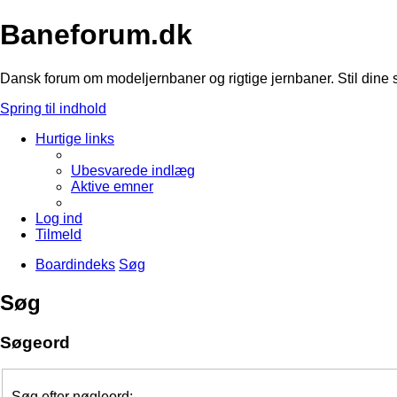
Baneforum.dk
Dansk forum om modeljernbaner og rigtige jernbaner. Stil dine 
Spring til indhold
Hurtige links
Ubesvarede indlæg
Aktive emner
Log ind
Tilmeld
Boardindeks
Søg
Søg
Søgeord
Søg efter nøgleord: