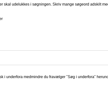
er skal udelukkes i søgningen. Skriv mange søgeord adskilt m
er
isk i underfora medmindre du fravælger "Søg i underfora" herund