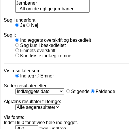
Søg i underfora:
Ja
Nej
Søg i:
Indlæggets overskrift og beskedfelt
Søg kun i beskedfeltet
Emnets overskrift
Kun første indlæg i emnet
Vis resultater som:
Indlæg
Emner
Sorter resultater efter:
Stigende
Faldende
Afgræns resultater til forrige:
Vis første:
Indstil til 0 for at vise hele indlægget.
tegn i indlæg