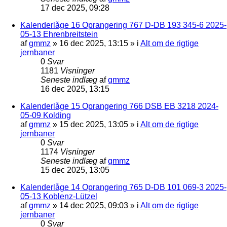
17 dec 2025, 09:28
Kalenderlåge 16 Oprangering 767 D-DB 193 345-6 2025-
05-13 Ehrenbreitstein
af
gmmz
»
16 dec 2025, 13:15
» i
Alt om de rigtige
jernbaner
0
Svar
1181
Visninger
Seneste indlæg
af
gmmz
16 dec 2025, 13:15
Kalenderlåge 15 Oprangering 766 DSB EB 3218 2024-
05-09 Kolding
af
gmmz
»
15 dec 2025, 13:05
» i
Alt om de rigtige
jernbaner
0
Svar
1174
Visninger
Seneste indlæg
af
gmmz
15 dec 2025, 13:05
Kalenderlåge 14 Oprangering 765 D-DB 101 069-3 2025-
05-13 Koblenz-Lützel
af
gmmz
»
14 dec 2025, 09:03
» i
Alt om de rigtige
jernbaner
0
Svar