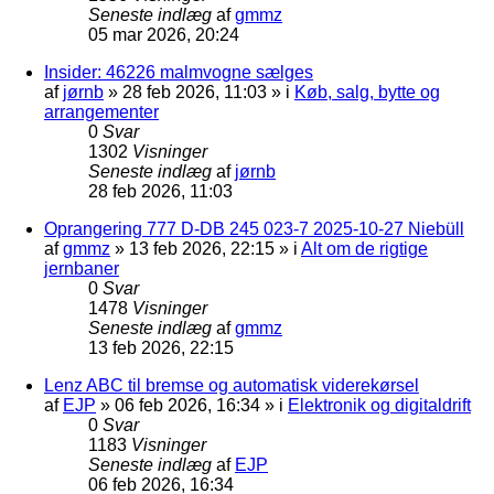
Seneste indlæg
af
gmmz
05 mar 2026, 20:24
Insider: 46226 malmvogne sælges
af
jørnb
»
28 feb 2026, 11:03
» i
Køb, salg, bytte og
arrangementer
0
Svar
1302
Visninger
Seneste indlæg
af
jørnb
28 feb 2026, 11:03
Oprangering 777 D-DB 245 023-7 2025-10-27 Niebüll
af
gmmz
»
13 feb 2026, 22:15
» i
Alt om de rigtige
jernbaner
0
Svar
1478
Visninger
Seneste indlæg
af
gmmz
13 feb 2026, 22:15
Lenz ABC til bremse og automatisk viderekørsel
af
EJP
»
06 feb 2026, 16:34
» i
Elektronik og digitaldrift
0
Svar
1183
Visninger
Seneste indlæg
af
EJP
06 feb 2026, 16:34