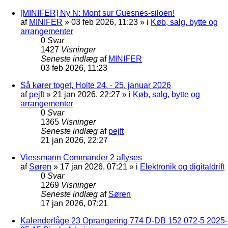
[MINIFER] Ny N: Mont sur Guesnes-siloen!
af
MINIFER
»
03 feb 2026, 11:23
» i
Køb, salg, bytte og
arrangementer
0
Svar
1427
Visninger
Seneste indlæg
af
MINIFER
03 feb 2026, 11:23
Så kører toget, Holte 24. - 25. januar 2026
af
pejft
»
21 jan 2026, 22:27
» i
Køb, salg, bytte og
arrangementer
0
Svar
1365
Visninger
Seneste indlæg
af
pejft
21 jan 2026, 22:27
Viessmann Commander 2 aflyses
af
Søren
»
17 jan 2026, 07:21
» i
Elektronik og digitaldrift
0
Svar
1269
Visninger
Seneste indlæg
af
Søren
17 jan 2026, 07:21
Kalenderlåge 23 Oprangering 774 D-DB 152 072-5 2025-