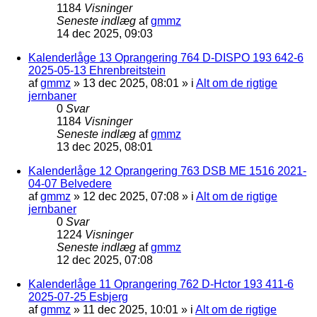
1184
Visninger
Seneste indlæg
af
gmmz
14 dec 2025, 09:03
Kalenderlåge 13 Oprangering 764 D-DISPO 193 642-6
2025-05-13 Ehrenbreitstein
af
gmmz
»
13 dec 2025, 08:01
» i
Alt om de rigtige
jernbaner
0
Svar
1184
Visninger
Seneste indlæg
af
gmmz
13 dec 2025, 08:01
Kalenderlåge 12 Oprangering 763 DSB ME 1516 2021-
04-07 Belvedere
af
gmmz
»
12 dec 2025, 07:08
» i
Alt om de rigtige
jernbaner
0
Svar
1224
Visninger
Seneste indlæg
af
gmmz
12 dec 2025, 07:08
Kalenderlåge 11 Oprangering 762 D-Hctor 193 411-6
2025-07-25 Esbjerg
af
gmmz
»
11 dec 2025, 10:01
» i
Alt om de rigtige