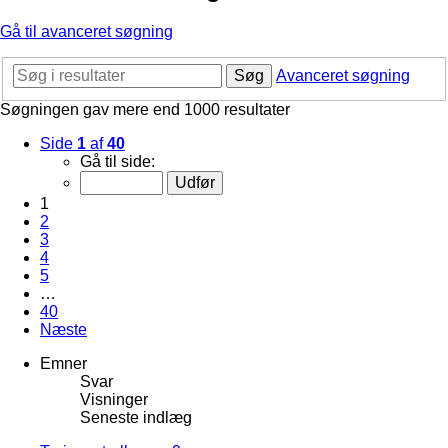
Gå til avanceret søgning
Søg
Avanceret søgning
Søgningen gav mere end 1000 resultater
Side
1
af
40
Gå til side:
1
2
3
4
5
…
40
Næste
Emner
Svar
Visninger
Seneste indlæg