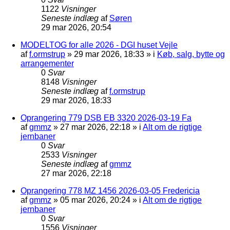
1122
Visninger
Seneste indlæg
af
Søren
29 mar 2026, 20:54
MODELTOG for alle 2026 - DGI huset Vejle
af
f.ormstrup
»
29 mar 2026, 18:33
» i
Køb, salg, bytte og
arrangementer
0
Svar
8148
Visninger
Seneste indlæg
af
f.ormstrup
29 mar 2026, 18:33
Oprangering 779 DSB EB 3320 2026-03-19 Fa
af
gmmz
»
27 mar 2026, 22:18
» i
Alt om de rigtige
jernbaner
0
Svar
2533
Visninger
Seneste indlæg
af
gmmz
27 mar 2026, 22:18
Oprangering 778 MZ 1456 2026-03-05 Fredericia
af
gmmz
»
05 mar 2026, 20:24
» i
Alt om de rigtige
jernbaner
0
Svar
1556
Visninger