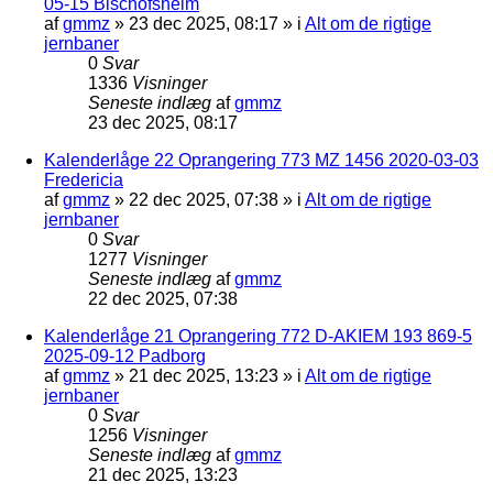
05-15 Bischofsheim
af
gmmz
»
23 dec 2025, 08:17
» i
Alt om de rigtige
jernbaner
0
Svar
1336
Visninger
Seneste indlæg
af
gmmz
23 dec 2025, 08:17
Kalenderlåge 22 Oprangering 773 MZ 1456 2020-03-03
Fredericia
af
gmmz
»
22 dec 2025, 07:38
» i
Alt om de rigtige
jernbaner
0
Svar
1277
Visninger
Seneste indlæg
af
gmmz
22 dec 2025, 07:38
Kalenderlåge 21 Oprangering 772 D-AKIEM 193 869-5
2025-09-12 Padborg
af
gmmz
»
21 dec 2025, 13:23
» i
Alt om de rigtige
jernbaner
0
Svar
1256
Visninger
Seneste indlæg
af
gmmz
21 dec 2025, 13:23