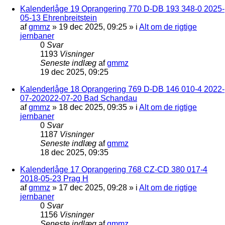
Kalenderlåge 19 Oprangering 770 D-DB 193 348-0 2025-
05-13 Ehrenbreitstein
af
gmmz
»
19 dec 2025, 09:25
» i
Alt om de rigtige
jernbaner
0
Svar
1193
Visninger
Seneste indlæg
af
gmmz
19 dec 2025, 09:25
Kalenderlåge 18 Oprangering 769 D-DB 146 010-4 2022-
07-202022-07-20 Bad Schandau
af
gmmz
»
18 dec 2025, 09:35
» i
Alt om de rigtige
jernbaner
0
Svar
1187
Visninger
Seneste indlæg
af
gmmz
18 dec 2025, 09:35
Kalenderlåge 17 Oprangering 768 CZ-CD 380 017-4
2018-05-23 Prag H
af
gmmz
»
17 dec 2025, 09:28
» i
Alt om de rigtige
jernbaner
0
Svar
1156
Visninger
Seneste indlæg
af
gmmz