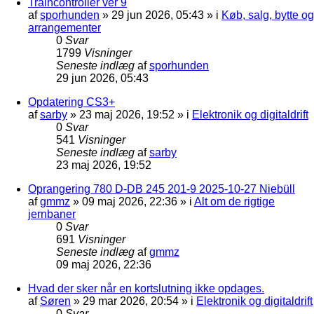
Traincontroller ver 9
af
sporhunden
»
29 jun 2026, 05:43
» i
Køb, salg, bytte og
arrangementer
0
Svar
1799
Visninger
Seneste indlæg
af
sporhunden
29 jun 2026, 05:43
Opdatering CS3+
af
sarby
»
23 maj 2026, 19:52
» i
Elektronik og digitaldrift
0
Svar
541
Visninger
Seneste indlæg
af
sarby
23 maj 2026, 19:52
Oprangering 780 D-DB 245 201-9 2025-10-27 Niebüll
af
gmmz
»
09 maj 2026, 22:36
» i
Alt om de rigtige
jernbaner
0
Svar
691
Visninger
Seneste indlæg
af
gmmz
09 maj 2026, 22:36
Hvad der sker når en kortslutning ikke opdages.
af
Søren
»
29 mar 2026, 20:54
» i
Elektronik og digitaldrift
0
Svar