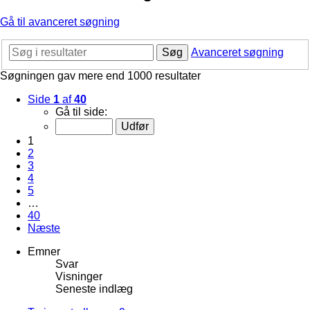
Gå til avanceret søgning
Søg
Avanceret søgning
Søgningen gav mere end 1000 resultater
Side
1
af
40
Gå til side:
1
2
3
4
5
…
40
Næste
Emner
Svar
Visninger
Seneste indlæg