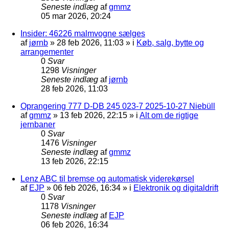
Seneste indlæg
af
gmmz
05 mar 2026, 20:24
Insider: 46226 malmvogne sælges
af
jørnb
»
28 feb 2026, 11:03
» i
Køb, salg, bytte og
arrangementer
0
Svar
1298
Visninger
Seneste indlæg
af
jørnb
28 feb 2026, 11:03
Oprangering 777 D-DB 245 023-7 2025-10-27 Niebüll
af
gmmz
»
13 feb 2026, 22:15
» i
Alt om de rigtige
jernbaner
0
Svar
1476
Visninger
Seneste indlæg
af
gmmz
13 feb 2026, 22:15
Lenz ABC til bremse og automatisk viderekørsel
af
EJP
»
06 feb 2026, 16:34
» i
Elektronik og digitaldrift
0
Svar
1178
Visninger
Seneste indlæg
af
EJP
06 feb 2026, 16:34