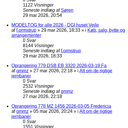
1122
Visninger
Seneste indlæg
af
Søren
29 mar 2026, 20:54
MODELTOG for alle 2026 - DGI huset Vejle
af
f.ormstrup
»
29 mar 2026, 18:33
» i
Køb, salg, bytte og
arrangementer
0
Svar
8144
Visninger
Seneste indlæg
af
f.ormstrup
29 mar 2026, 18:33
Oprangering 779 DSB EB 3320 2026-03-19 Fa
af
gmmz
»
27 mar 2026, 22:18
» i
Alt om de rigtige
jernbaner
0
Svar
2532
Visninger
Seneste indlæg
af
gmmz
27 mar 2026, 22:18
Oprangering 778 MZ 1456 2026-03-05 Fredericia
af
gmmz
»
05 mar 2026, 20:24
» i
Alt om de rigtige
jernbaner
0
Svar
1551
Visninger