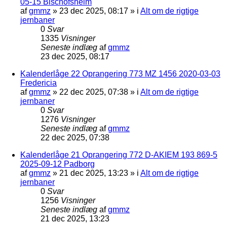
05-15 Bischofsheim
af
gmmz
»
23 dec 2025, 08:17
» i
Alt om de rigtige
jernbaner
0
Svar
1335
Visninger
Seneste indlæg
af
gmmz
23 dec 2025, 08:17
Kalenderlåge 22 Oprangering 773 MZ 1456 2020-03-03
Fredericia
af
gmmz
»
22 dec 2025, 07:38
» i
Alt om de rigtige
jernbaner
0
Svar
1276
Visninger
Seneste indlæg
af
gmmz
22 dec 2025, 07:38
Kalenderlåge 21 Oprangering 772 D-AKIEM 193 869-5
2025-09-12 Padborg
af
gmmz
»
21 dec 2025, 13:23
» i
Alt om de rigtige
jernbaner
0
Svar
1256
Visninger
Seneste indlæg
af
gmmz
21 dec 2025, 13:23