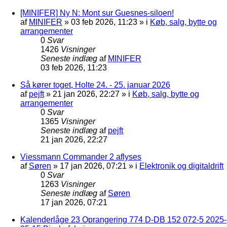
[MINIFER] Ny N: Mont sur Guesnes-siloen!
af
MINIFER
»
03 feb 2026, 11:23
» i
Køb, salg, bytte og
arrangementer
0
Svar
1426
Visninger
Seneste indlæg
af
MINIFER
03 feb 2026, 11:23
Så kører toget, Holte 24. - 25. januar 2026
af
pejft
»
21 jan 2026, 22:27
» i
Køb, salg, bytte og
arrangementer
0
Svar
1365
Visninger
Seneste indlæg
af
pejft
21 jan 2026, 22:27
Viessmann Commander 2 aflyses
af
Søren
»
17 jan 2026, 07:21
» i
Elektronik og digitaldrift
0
Svar
1263
Visninger
Seneste indlæg
af
Søren
17 jan 2026, 07:21
Kalenderlåge 23 Oprangering 774 D-DB 152 072-5 2025-