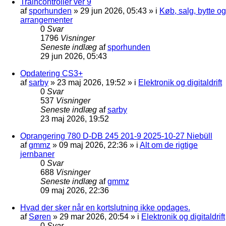
Traincontroller ver 9
af
sporhunden
»
29 jun 2026, 05:43
» i
Køb, salg, bytte og
arrangementer
0
Svar
1796
Visninger
Seneste indlæg
af
sporhunden
29 jun 2026, 05:43
Opdatering CS3+
af
sarby
»
23 maj 2026, 19:52
» i
Elektronik og digitaldrift
0
Svar
537
Visninger
Seneste indlæg
af
sarby
23 maj 2026, 19:52
Oprangering 780 D-DB 245 201-9 2025-10-27 Niebüll
af
gmmz
»
09 maj 2026, 22:36
» i
Alt om de rigtige
jernbaner
0
Svar
688
Visninger
Seneste indlæg
af
gmmz
09 maj 2026, 22:36
Hvad der sker når en kortslutning ikke opdages.
af
Søren
»
29 mar 2026, 20:54
» i
Elektronik og digitaldrift
0
Svar