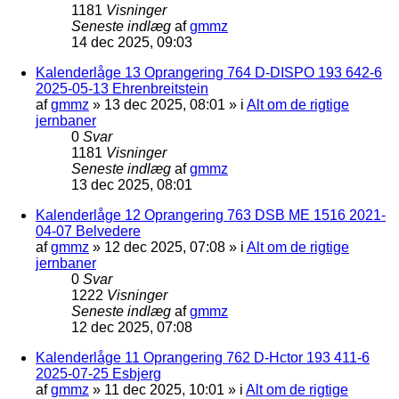
1181
Visninger
Seneste indlæg
af
gmmz
14 dec 2025, 09:03
Kalenderlåge 13 Oprangering 764 D-DISPO 193 642-6
2025-05-13 Ehrenbreitstein
af
gmmz
»
13 dec 2025, 08:01
» i
Alt om de rigtige
jernbaner
0
Svar
1181
Visninger
Seneste indlæg
af
gmmz
13 dec 2025, 08:01
Kalenderlåge 12 Oprangering 763 DSB ME 1516 2021-
04-07 Belvedere
af
gmmz
»
12 dec 2025, 07:08
» i
Alt om de rigtige
jernbaner
0
Svar
1222
Visninger
Seneste indlæg
af
gmmz
12 dec 2025, 07:08
Kalenderlåge 11 Oprangering 762 D-Hctor 193 411-6
2025-07-25 Esbjerg
af
gmmz
»
11 dec 2025, 10:01
» i
Alt om de rigtige