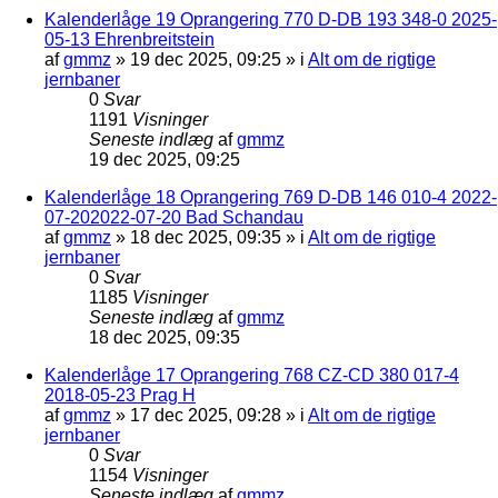
Kalenderlåge 19 Oprangering 770 D-DB 193 348-0 2025-
05-13 Ehrenbreitstein
af
gmmz
»
19 dec 2025, 09:25
» i
Alt om de rigtige
jernbaner
0
Svar
1191
Visninger
Seneste indlæg
af
gmmz
19 dec 2025, 09:25
Kalenderlåge 18 Oprangering 769 D-DB 146 010-4 2022-
07-202022-07-20 Bad Schandau
af
gmmz
»
18 dec 2025, 09:35
» i
Alt om de rigtige
jernbaner
0
Svar
1185
Visninger
Seneste indlæg
af
gmmz
18 dec 2025, 09:35
Kalenderlåge 17 Oprangering 768 CZ-CD 380 017-4
2018-05-23 Prag H
af
gmmz
»
17 dec 2025, 09:28
» i
Alt om de rigtige
jernbaner
0
Svar
1154
Visninger
Seneste indlæg
af
gmmz