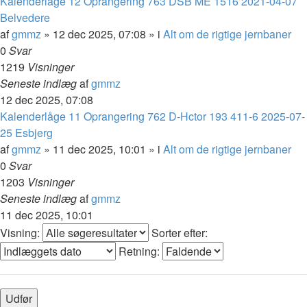
Kalenderlåge 12 Oprangering 763 DSB ME 1516 2021-04-07
Belvedere
af
gmmz
»
12 dec 2025, 07:08
» i
Alt om de rigtige jernbaner
0
Svar
1219
Visninger
Seneste indlæg
af
gmmz
12 dec 2025, 07:08
Kalenderlåge 11 Oprangering 762 D-Hctor 193 411-6 2025-07-
25 Esbjerg
af
gmmz
»
11 dec 2025, 10:01
» i
Alt om de rigtige jernbaner
0
Svar
1203
Visninger
Seneste indlæg
af
gmmz
11 dec 2025, 10:01
Visning:
Sorter efter:
Retning: