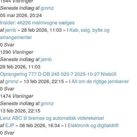
1544
Visninger
Seneste indlæg
af
gmmz
05 mar 2026, 20:24
Insider: 46226 malmvogne sælges
af
jørnb
»
28 feb 2026, 11:03
» i
Køb, salg, bytte og
arrangementer
0
Svar
1290
Visninger
Seneste indlæg
af
jørnb
28 feb 2026, 11:03
Oprangering 777 D-DB 245 023-7 2025-10-27 Niebüll
af
gmmz
»
13 feb 2026, 22:15
» i
Alt om de rigtige jernbaner
0
Svar
1474
Visninger
Seneste indlæg
af
gmmz
13 feb 2026, 22:15
Lenz ABC til bremse og automatisk viderekørsel
af
EJP
»
06 feb 2026, 16:34
» i
Elektronik og digitaldrift
0
Svar