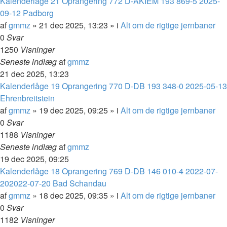
Kalenderlåge 21 Oprangering 772 D-AKIEM 193 869-5 2025-
09-12 Padborg
af
gmmz
»
21 dec 2025, 13:23
» i
Alt om de rigtige jernbaner
0
Svar
1250
Visninger
Seneste indlæg
af
gmmz
21 dec 2025, 13:23
Kalenderlåge 19 Oprangering 770 D-DB 193 348-0 2025-05-13
Ehrenbreitstein
af
gmmz
»
19 dec 2025, 09:25
» i
Alt om de rigtige jernbaner
0
Svar
1188
Visninger
Seneste indlæg
af
gmmz
19 dec 2025, 09:25
Kalenderlåge 18 Oprangering 769 D-DB 146 010-4 2022-07-
202022-07-20 Bad Schandau
af
gmmz
»
18 dec 2025, 09:35
» i
Alt om de rigtige jernbaner
0
Svar
1182
Visninger