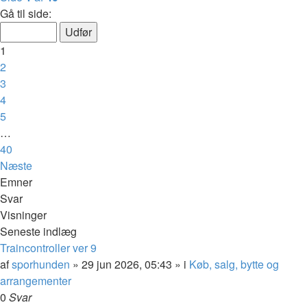
Gå til side:
1
2
3
4
5
…
40
Næste
Emner
Svar
Visninger
Seneste indlæg
Traincontroller ver 9
af
sporhunden
»
29 jun 2026, 05:43
» i
Køb, salg, bytte og
arrangementer
0
Svar