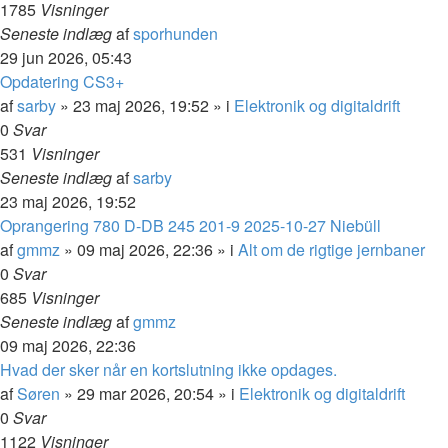
1785
Visninger
Seneste indlæg
af
sporhunden
29 jun 2026, 05:43
Opdatering CS3+
af
sarby
»
23 maj 2026, 19:52
» i
Elektronik og digitaldrift
0
Svar
531
Visninger
Seneste indlæg
af
sarby
23 maj 2026, 19:52
Oprangering 780 D-DB 245 201-9 2025-10-27 Niebüll
af
gmmz
»
09 maj 2026, 22:36
» i
Alt om de rigtige jernbaner
0
Svar
685
Visninger
Seneste indlæg
af
gmmz
09 maj 2026, 22:36
Hvad der sker når en kortslutning ikke opdages.
af
Søren
»
29 mar 2026, 20:54
» i
Elektronik og digitaldrift
0
Svar
1122
Visninger