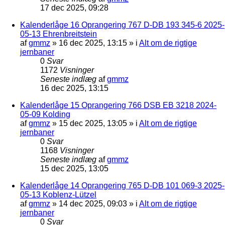
17 dec 2025, 09:28
Kalenderlåge 16 Oprangering 767 D-DB 193 345-6 2025-
05-13 Ehrenbreitstein
af
gmmz
»
16 dec 2025, 13:15
» i
Alt om de rigtige
jernbaner
0
Svar
1172
Visninger
Seneste indlæg
af
gmmz
16 dec 2025, 13:15
Kalenderlåge 15 Oprangering 766 DSB EB 3218 2024-
05-09 Kolding
af
gmmz
»
15 dec 2025, 13:05
» i
Alt om de rigtige
jernbaner
0
Svar
1168
Visninger
Seneste indlæg
af
gmmz
15 dec 2025, 13:05
Kalenderlåge 14 Oprangering 765 D-DB 101 069-3 2025-
05-13 Koblenz-Lützel
af
gmmz
»
14 dec 2025, 09:03
» i
Alt om de rigtige
jernbaner
0
Svar