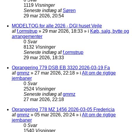
1119
Visninger
Seneste indlæg
af
Søren
29 mar 2026, 20:54
MODELTOG for alle 2026 - DGI huset Vejle
af
f.ormstrup
»
29 mar 2026, 18:33
» i
Køb, salg, bytte og
arrangementer
0
Svar
8132
Visninger
Seneste indlæg
af
f.ormstrup
29 mar 2026, 18:33
Oprangering 779 DSB EB 3320 2026-03-19 Fa
af
gmmz
»
27 mar 2026, 22:18
» i
Alt om de rigtige
jernbaner
0
Svar
2524
Visninger
Seneste indlæg
af
gmmz
27 mar 2026, 22:18
Oprangering 778 MZ 1456 2026-03-05 Fredericia
af
gmmz
»
05 mar 2026, 20:24
» i
Alt om de rigtige
jernbaner
0
Svar
1540
Visninger