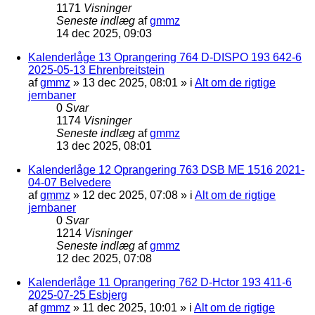
1171
Visninger
Seneste indlæg
af
gmmz
14 dec 2025, 09:03
Kalenderlåge 13 Oprangering 764 D-DISPO 193 642-6
2025-05-13 Ehrenbreitstein
af
gmmz
»
13 dec 2025, 08:01
» i
Alt om de rigtige
jernbaner
0
Svar
1174
Visninger
Seneste indlæg
af
gmmz
13 dec 2025, 08:01
Kalenderlåge 12 Oprangering 763 DSB ME 1516 2021-
04-07 Belvedere
af
gmmz
»
12 dec 2025, 07:08
» i
Alt om de rigtige
jernbaner
0
Svar
1214
Visninger
Seneste indlæg
af
gmmz
12 dec 2025, 07:08
Kalenderlåge 11 Oprangering 762 D-Hctor 193 411-6
2025-07-25 Esbjerg
af
gmmz
»
11 dec 2025, 10:01
» i
Alt om de rigtige