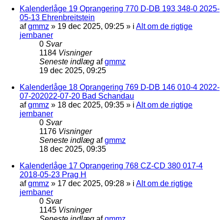
Kalenderlåge 19 Oprangering 770 D-DB 193 348-0 2025-
05-13 Ehrenbreitstein
af
gmmz
»
19 dec 2025, 09:25
» i
Alt om de rigtige
jernbaner
0
Svar
1184
Visninger
Seneste indlæg
af
gmmz
19 dec 2025, 09:25
Kalenderlåge 18 Oprangering 769 D-DB 146 010-4 2022-
07-202022-07-20 Bad Schandau
af
gmmz
»
18 dec 2025, 09:35
» i
Alt om de rigtige
jernbaner
0
Svar
1176
Visninger
Seneste indlæg
af
gmmz
18 dec 2025, 09:35
Kalenderlåge 17 Oprangering 768 CZ-CD 380 017-4
2018-05-23 Prag H
af
gmmz
»
17 dec 2025, 09:28
» i
Alt om de rigtige
jernbaner
0
Svar
1145
Visninger
Seneste indlæg
af
gmmz