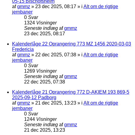
05-15 Bischofsheim
af
gmmz
»
23 dec 2025, 08:17
» i
Alt om de rigtige
jernbaner
0
Svar
1324
Visninger
Seneste indlæg
af
gmmz
23 dec 2025, 08:17
Kalenderlåge 22 Oprangering 773 MZ 1456 2020-03-03
Fredericia
af
gmmz
»
22 dec 2025, 07:38
» i
Alt om de rigtige
jernbaner
0
Svar
1269
Visninger
Seneste indlæg
af
gmmz
22 dec 2025, 07:38
Kalenderlåge 21 Oprangering 772 D-AKIEM 193 869-5
2025-09-12 Padborg
af
gmmz
»
21 dec 2025, 13:23
» i
Alt om de rigtige
jernbaner
0
Svar
1244
Visninger
Seneste indlæg
af
gmmz
21 dec 2025, 13:23