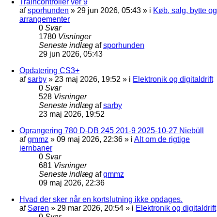
Traincontroller ver 9
af
sporhunden
»
29 jun 2026, 05:43
» i
Køb, salg, bytte og
arrangementer
0
Svar
1780
Visninger
Seneste indlæg
af
sporhunden
29 jun 2026, 05:43
Opdatering CS3+
af
sarby
»
23 maj 2026, 19:52
» i
Elektronik og digitaldrift
0
Svar
528
Visninger
Seneste indlæg
af
sarby
23 maj 2026, 19:52
Oprangering 780 D-DB 245 201-9 2025-10-27 Niebüll
af
gmmz
»
09 maj 2026, 22:36
» i
Alt om de rigtige
jernbaner
0
Svar
681
Visninger
Seneste indlæg
af
gmmz
09 maj 2026, 22:36
Hvad der sker når en kortslutning ikke opdages.
af
Søren
»
29 mar 2026, 20:54
» i
Elektronik og digitaldrift
0
Svar