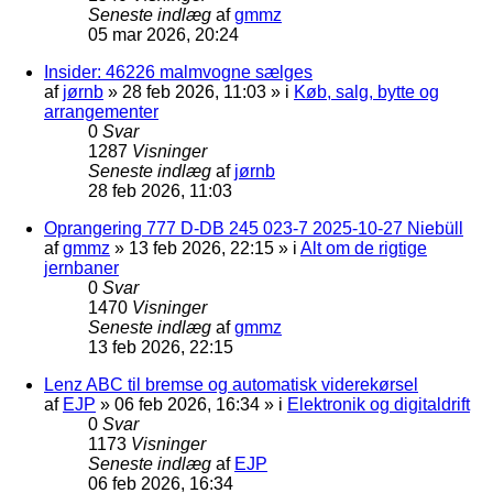
Seneste indlæg
af
gmmz
05 mar 2026, 20:24
Insider: 46226 malmvogne sælges
af
jørnb
»
28 feb 2026, 11:03
» i
Køb, salg, bytte og
arrangementer
0
Svar
1287
Visninger
Seneste indlæg
af
jørnb
28 feb 2026, 11:03
Oprangering 777 D-DB 245 023-7 2025-10-27 Niebüll
af
gmmz
»
13 feb 2026, 22:15
» i
Alt om de rigtige
jernbaner
0
Svar
1470
Visninger
Seneste indlæg
af
gmmz
13 feb 2026, 22:15
Lenz ABC til bremse og automatisk viderekørsel
af
EJP
»
06 feb 2026, 16:34
» i
Elektronik og digitaldrift
0
Svar
1173
Visninger
Seneste indlæg
af
EJP
06 feb 2026, 16:34