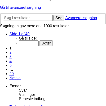
Gå til avanceret søgning
Søg
Avanceret søgning
Søgningen gav mere end 1000 resultater
Side
1
af
40
Gå til side:
1
2
3
4
5
…
40
Næste
Emner
Svar
Visninger
Seneste indlæg