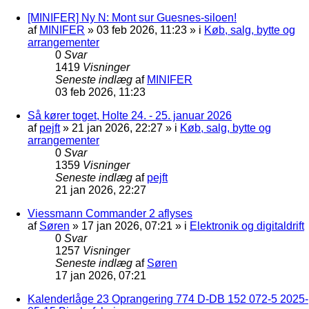
[MINIFER] Ny N: Mont sur Guesnes-siloen!
af
MINIFER
»
03 feb 2026, 11:23
» i
Køb, salg, bytte og
arrangementer
0
Svar
1419
Visninger
Seneste indlæg
af
MINIFER
03 feb 2026, 11:23
Så kører toget, Holte 24. - 25. januar 2026
af
pejft
»
21 jan 2026, 22:27
» i
Køb, salg, bytte og
arrangementer
0
Svar
1359
Visninger
Seneste indlæg
af
pejft
21 jan 2026, 22:27
Viessmann Commander 2 aflyses
af
Søren
»
17 jan 2026, 07:21
» i
Elektronik og digitaldrift
0
Svar
1257
Visninger
Seneste indlæg
af
Søren
17 jan 2026, 07:21
Kalenderlåge 23 Oprangering 774 D-DB 152 072-5 2025-