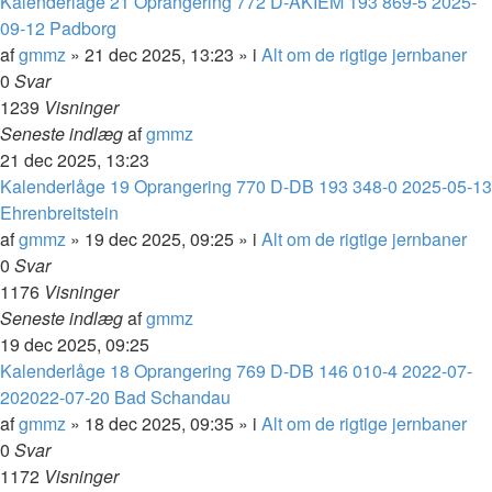
Kalenderlåge 21 Oprangering 772 D-AKIEM 193 869-5 2025-
09-12 Padborg
af
gmmz
»
21 dec 2025, 13:23
» i
Alt om de rigtige jernbaner
0
Svar
1239
Visninger
Seneste indlæg
af
gmmz
21 dec 2025, 13:23
Kalenderlåge 19 Oprangering 770 D-DB 193 348-0 2025-05-13
Ehrenbreitstein
af
gmmz
»
19 dec 2025, 09:25
» i
Alt om de rigtige jernbaner
0
Svar
1176
Visninger
Seneste indlæg
af
gmmz
19 dec 2025, 09:25
Kalenderlåge 18 Oprangering 769 D-DB 146 010-4 2022-07-
202022-07-20 Bad Schandau
af
gmmz
»
18 dec 2025, 09:35
» i
Alt om de rigtige jernbaner
0
Svar
1172
Visninger