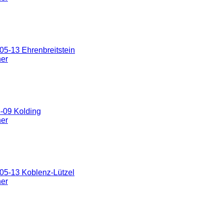
5-13 Ehrenbreitstein
ner
-09 Kolding
ner
05-13 Koblenz-Lützel
ner