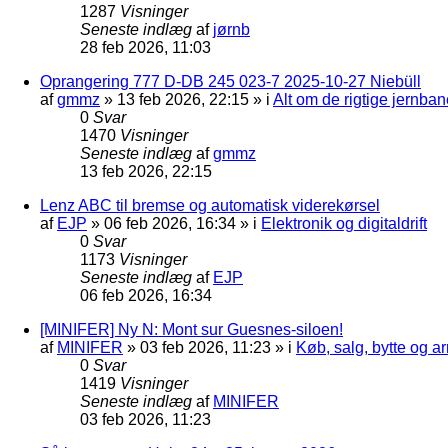
1287
Visninger
Seneste indlæg
af
jørnb
28 feb 2026, 11:03
Oprangering 777 D-DB 245 023-7 2025-10-27 Niebüll
af
gmmz
»
13 feb 2026, 22:15
» i
Alt om de rigtige jernban
0
Svar
1470
Visninger
Seneste indlæg
af
gmmz
13 feb 2026, 22:15
Lenz ABC til bremse og automatisk viderekørsel
af
EJP
»
06 feb 2026, 16:34
» i
Elektronik og digitaldrift
0
Svar
1173
Visninger
Seneste indlæg
af
EJP
06 feb 2026, 16:34
[MINIFER] Ny N: Mont sur Guesnes-siloen!
af
MINIFER
»
03 feb 2026, 11:23
» i
Køb, salg, bytte og 
0
Svar
1419
Visninger
Seneste indlæg
af
MINIFER
03 feb 2026, 11:23