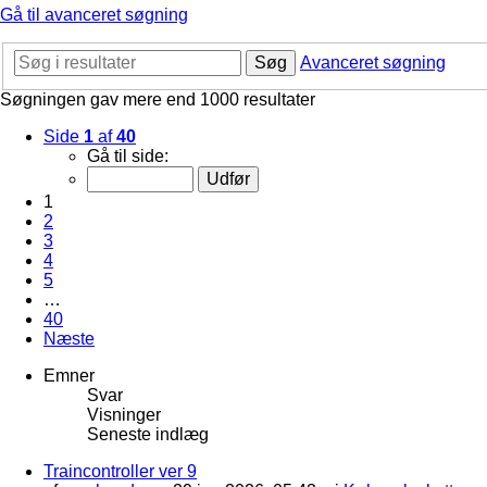
Gå til avanceret søgning
Søg
Avanceret søgning
Søgningen gav mere end 1000 resultater
Side
1
af
40
Gå til side:
1
2
3
4
5
…
40
Næste
Emner
Svar
Visninger
Seneste indlæg
Traincontroller ver 9