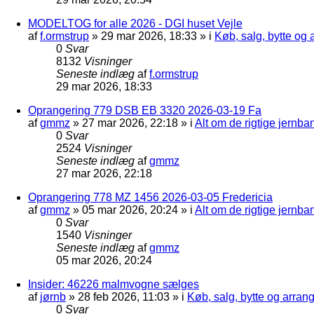
MODELTOG for alle 2026 - DGI huset Vejle
af
f.ormstrup
»
29 mar 2026, 18:33
» i
Køb, salg, bytte og
0
Svar
8132
Visninger
Seneste indlæg
af
f.ormstrup
29 mar 2026, 18:33
Oprangering 779 DSB EB 3320 2026-03-19 Fa
af
gmmz
»
27 mar 2026, 22:18
» i
Alt om de rigtige jernba
0
Svar
2524
Visninger
Seneste indlæg
af
gmmz
27 mar 2026, 22:18
Oprangering 778 MZ 1456 2026-03-05 Fredericia
af
gmmz
»
05 mar 2026, 20:24
» i
Alt om de rigtige jernba
0
Svar
1540
Visninger
Seneste indlæg
af
gmmz
05 mar 2026, 20:24
Insider: 46226 malmvogne sælges
af
jørnb
»
28 feb 2026, 11:03
» i
Køb, salg, bytte og arra
0
Svar