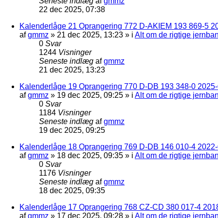
Seneste indlæg
af
gmmz
22 dec 2025, 07:38
Kalenderlåge 21 Oprangering 772 D-AKIEM 193 869-5 2
af
gmmz
»
21 dec 2025, 13:23
» i
Alt om de rigtige jernba
0
Svar
1244
Visninger
Seneste indlæg
af
gmmz
21 dec 2025, 13:23
Kalenderlåge 19 Oprangering 770 D-DB 193 348-0 2025-0
af
gmmz
»
19 dec 2025, 09:25
» i
Alt om de rigtige jernba
0
Svar
1184
Visninger
Seneste indlæg
af
gmmz
19 dec 2025, 09:25
Kalenderlåge 18 Oprangering 769 D-DB 146 010-4 2022
af
gmmz
»
18 dec 2025, 09:35
» i
Alt om de rigtige jernba
0
Svar
1176
Visninger
Seneste indlæg
af
gmmz
18 dec 2025, 09:35
Kalenderlåge 17 Oprangering 768 CZ-CD 380 017-4 201
af
gmmz
»
17 dec 2025, 09:28
» i
Alt om de rigtige jernba