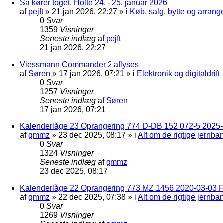
Så kører toget, Holte 24. - 25. januar 2026
af
pejft
»
21 jan 2026, 22:27
» i
Køb, salg, bytte og arran
0
Svar
1359
Visninger
Seneste indlæg
af
pejft
21 jan 2026, 22:27
Viessmann Commander 2 aflyses
af
Søren
»
17 jan 2026, 07:21
» i
Elektronik og digitaldrift
0
Svar
1257
Visninger
Seneste indlæg
af
Søren
17 jan 2026, 07:21
Kalenderlåge 23 Oprangering 774 D-DB 152 072-5 2025-
af
gmmz
»
23 dec 2025, 08:17
» i
Alt om de rigtige jernba
0
Svar
1324
Visninger
Seneste indlæg
af
gmmz
23 dec 2025, 08:17
Kalenderlåge 22 Oprangering 773 MZ 1456 2020-03-03 F
af
gmmz
»
22 dec 2025, 07:38
» i
Alt om de rigtige jernba
0
Svar
1269
Visninger