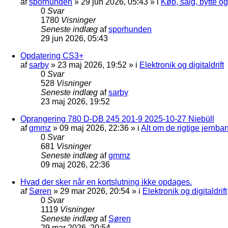
af
sporhunden
»
29 jun 2026, 05:43
» i
Køb, salg, bytte o
0
Svar
1780
Visninger
Seneste indlæg
af
sporhunden
29 jun 2026, 05:43
Opdatering CS3+
af
sarby
»
23 maj 2026, 19:52
» i
Elektronik og digitaldrift
0
Svar
528
Visninger
Seneste indlæg
af
sarby
23 maj 2026, 19:52
Oprangering 780 D-DB 245 201-9 2025-10-27 Niebüll
af
gmmz
»
09 maj 2026, 22:36
» i
Alt om de rigtige jernba
0
Svar
681
Visninger
Seneste indlæg
af
gmmz
09 maj 2026, 22:36
Hvad der sker når en kortslutning ikke opdages.
af
Søren
»
29 mar 2026, 20:54
» i
Elektronik og digitaldrift
0
Svar
1119
Visninger
Seneste indlæg
af
Søren
29 mar 2026, 20:54