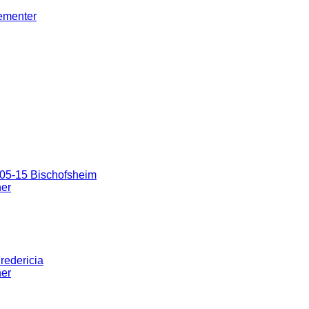
gementer
05-15 Bischofsheim
ner
redericia
ner