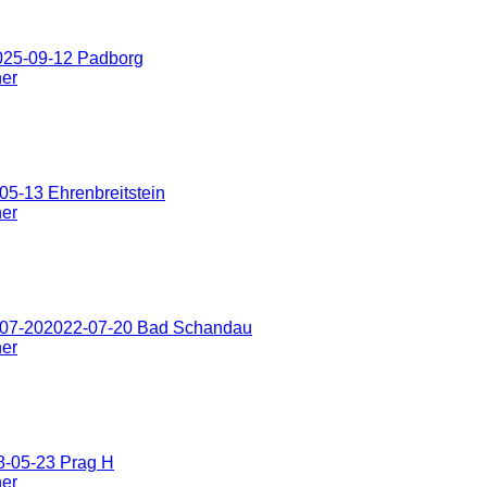
025-09-12 Padborg
ner
5-13 Ehrenbreitstein
ner
-07-202022-07-20 Bad Schandau
ner
8-05-23 Prag H
ner