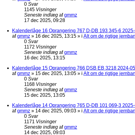
0
Svar
1145
Visninger
Seneste indlæg
af
gmmz
17 dec 2025, 09:28
Kalenderlåge 16 Oprangering 767 D-DB 193 345-6 2025-0
af
gmmz
»
16 dec 2025, 13:15
» i
Alt om de rigtige jernba
0
Svar
1172
Visninger
Seneste indlæg
af
gmmz
16 dec 2025, 13:15
Kalenderlåge 15 Oprangering 766 DSB EB 3218 2024-05
af
gmmz
»
15 dec 2025, 13:05
» i
Alt om de rigtige jernba
0
Svar
1168
Visninger
Seneste indlæg
af
gmmz
15 dec 2025, 13:05
Kalenderlåge 14 Oprangering 765 D-DB 101 069-3 2025-
af
gmmz
»
14 dec 2025, 09:03
» i
Alt om de rigtige jernba
0
Svar
1171
Visninger
Seneste indlæg
af
gmmz
14 dec 2025, 09:03