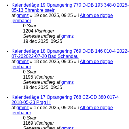
Kalenderlåge 19 Oprangering 770 D-DB 193 348-0 2025-
05-13 Ehrenbreitstein
af
gmmz
»
19 dec 2025, 09:25
» i
Alt om de rigtige
jernbaner
0
Svar
1204
Visninger
Seneste indlæg
af
gmmz
19 dec 2025, 09:25
Kalenderlåge 18 Oprangering 769 D-DB 146 010-4 2022-
07-202022-07-20 Bad Schandau
af
gmmz
»
18 dec 2025, 09:35
» i
Alt om de rigtige
jernbaner
0
Svar
1195
Visninger
Seneste indlæg
af
gmmz
18 dec 2025, 09:35
Kalenderlåge 17 Oprangering 768 CZ-CD 380 017-4
2018-05-23 Prag H
af
gmmz
»
17 dec 2025, 09:28
» i
Alt om de rigtige
jernbaner
0
Svar
1169
Visninger
Seneste indlæg
af
gmmz