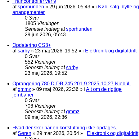
Traincontroller ver 9
af
sporhunden
»
29 jun 2026, 05:43
» i
Køb, salg, bytte og
arrangementer
0
Svar
1805
Visninger
Seneste indlæg
af
sporhunden
29 jun 2026, 05:43
Opdatering CS3+
af
sarby
»
23 maj 2026, 19:52
» i
Elektronik og digitaldrift
0
Svar
552
Visninger
Seneste indlæg
af
sarby
23 maj 2026, 19:52
Oprangering 780 D-DB 245 201-9 2025-10-27 Niebüll
af
gmmz
»
09 maj 2026, 22:36
» i
Alt om de rigtige
jernbaner
0
Svar
706
Visninger
Seneste indlæg
af
gmmz
09 maj 2026, 22:36
Hvad der sker når en kortslutning ikke opdages.
af
Søren
»
29 mar 2026, 20:54
» i
Elektronik og digitaldrift
0
Svar