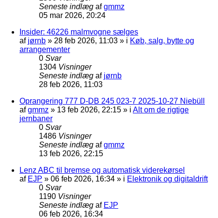
Seneste indlæg
af
gmmz
05 mar 2026, 20:24
Insider: 46226 malmvogne sælges
af
jørnb
»
28 feb 2026, 11:03
» i
Køb, salg, bytte og
arrangementer
0
Svar
1304
Visninger
Seneste indlæg
af
jørnb
28 feb 2026, 11:03
Oprangering 777 D-DB 245 023-7 2025-10-27 Niebüll
af
gmmz
»
13 feb 2026, 22:15
» i
Alt om de rigtige
jernbaner
0
Svar
1486
Visninger
Seneste indlæg
af
gmmz
13 feb 2026, 22:15
Lenz ABC til bremse og automatisk viderekørsel
af
EJP
»
06 feb 2026, 16:34
» i
Elektronik og digitaldrift
0
Svar
1190
Visninger
Seneste indlæg
af
EJP
06 feb 2026, 16:34