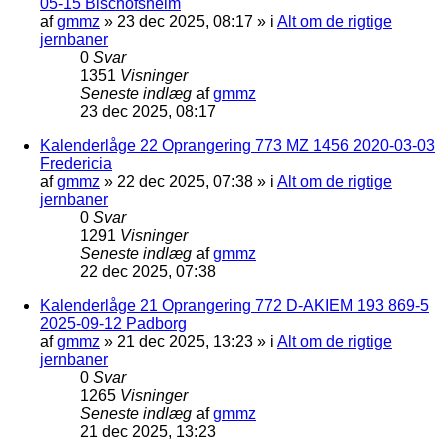
05-15 Bischofsheim
af
gmmz
»
23 dec 2025, 08:17
» i
Alt om de rigtige
jernbaner
0
Svar
1351
Visninger
Seneste indlæg
af
gmmz
23 dec 2025, 08:17
Kalenderlåge 22 Oprangering 773 MZ 1456 2020-03-03
Fredericia
af
gmmz
»
22 dec 2025, 07:38
» i
Alt om de rigtige
jernbaner
0
Svar
1291
Visninger
Seneste indlæg
af
gmmz
22 dec 2025, 07:38
Kalenderlåge 21 Oprangering 772 D-AKIEM 193 869-5
2025-09-12 Padborg
af
gmmz
»
21 dec 2025, 13:23
» i
Alt om de rigtige
jernbaner
0
Svar
1265
Visninger
Seneste indlæg
af
gmmz
21 dec 2025, 13:23