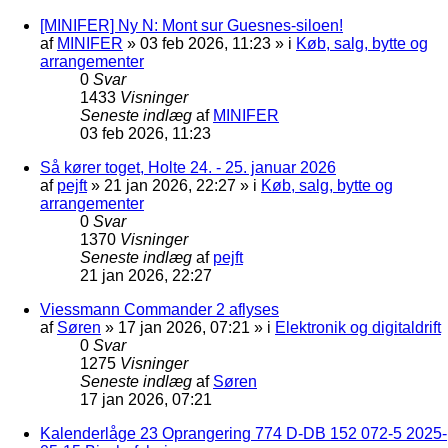
[MINIFER] Ny N: Mont sur Guesnes-siloen!
af
MINIFER
»
03 feb 2026, 11:23
» i
Køb, salg, bytte og
arrangementer
0
Svar
1433
Visninger
Seneste indlæg
af
MINIFER
03 feb 2026, 11:23
Så kører toget, Holte 24. - 25. januar 2026
af
pejft
»
21 jan 2026, 22:27
» i
Køb, salg, bytte og
arrangementer
0
Svar
1370
Visninger
Seneste indlæg
af
pejft
21 jan 2026, 22:27
Viessmann Commander 2 aflyses
af
Søren
»
17 jan 2026, 07:21
» i
Elektronik og digitaldrift
0
Svar
1275
Visninger
Seneste indlæg
af
Søren
17 jan 2026, 07:21
Kalenderlåge 23 Oprangering 774 D-DB 152 072-5 2025-