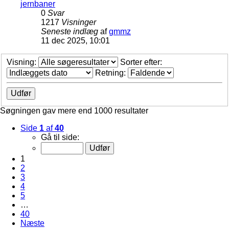
jernbaner
0
Svar
1217
Visninger
Seneste indlæg
af
gmmz
11 dec 2025, 10:01
Visning:
Sorter efter:
Retning:
Søgningen gav mere end 1000 resultater
Side
1
af
40
Gå til side:
1
2
3
4
5
…
40
Næste