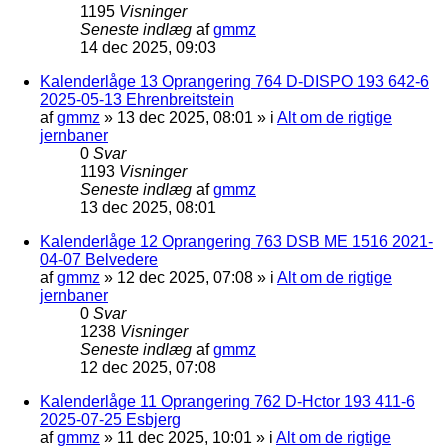
1195
Visninger
Seneste indlæg
af
gmmz
14 dec 2025, 09:03
Kalenderlåge 13 Oprangering 764 D-DISPO 193 642-6
2025-05-13 Ehrenbreitstein
af
gmmz
»
13 dec 2025, 08:01
» i
Alt om de rigtige
jernbaner
0
Svar
1193
Visninger
Seneste indlæg
af
gmmz
13 dec 2025, 08:01
Kalenderlåge 12 Oprangering 763 DSB ME 1516 2021-
04-07 Belvedere
af
gmmz
»
12 dec 2025, 07:08
» i
Alt om de rigtige
jernbaner
0
Svar
1238
Visninger
Seneste indlæg
af
gmmz
12 dec 2025, 07:08
Kalenderlåge 11 Oprangering 762 D-Hctor 193 411-6
2025-07-25 Esbjerg
af
gmmz
»
11 dec 2025, 10:01
» i
Alt om de rigtige