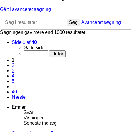
Gå til avanceret søgning
Søg
Avanceret søgning
Søgningen gav mere end 1000 resultater
Side
1
af
40
Gå til side:
1
2
3
4
5
…
40
Næste
Emner
Svar
Visninger
Seneste indlæg