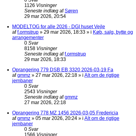
1126
Visninger
Seneste indlæg
af
Søren
29 mar 2026, 20:54
MODELTOG for alle 2026 - DGI huset Vejle
af
f.ormstrup
»
29 mar 2026, 18:33
» i
Køb, salg, bytte og
arrangementer
0
Svar
8158
Visninger
Seneste indlæg
af
f.ormstrup
29 mar 2026, 18:33
Oprangering 779 DSB EB 3320 2026-03-19 Fa
af
gmmz
»
27 mar 2026, 22:18
» i
Alt om de rigtige
jernbaner
0
Svar
2543
Visninger
Seneste indlæg
af
gmmz
27 mar 2026, 22:18
Oprangering 778 MZ 1456 2026-03-05 Fredericia
af
gmmz
»
05 mar 2026, 20:24
» i
Alt om de rigtige
jernbaner
0
Svar
1566
Visninger