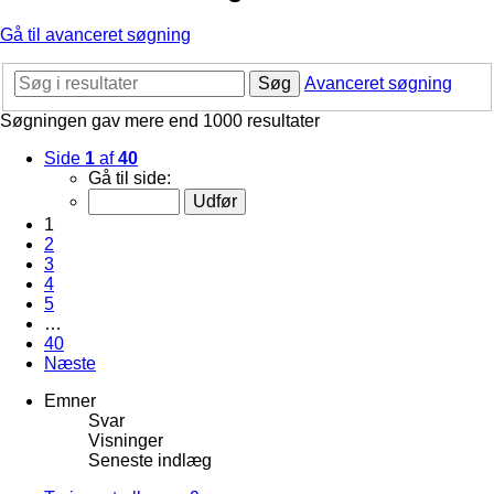
Gå til avanceret søgning
Søg
Avanceret søgning
Søgningen gav mere end 1000 resultater
Side
1
af
40
Gå til side:
1
2
3
4
5
…
40
Næste
Emner
Svar
Visninger
Seneste indlæg