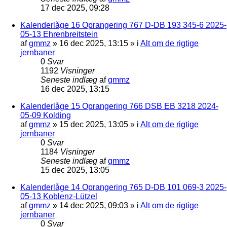
17 dec 2025, 09:28
Kalenderlåge 16 Oprangering 767 D-DB 193 345-6 2025-
05-13 Ehrenbreitstein
af
gmmz
»
16 dec 2025, 13:15
» i
Alt om de rigtige
jernbaner
0
Svar
1192
Visninger
Seneste indlæg
af
gmmz
16 dec 2025, 13:15
Kalenderlåge 15 Oprangering 766 DSB EB 3218 2024-
05-09 Kolding
af
gmmz
»
15 dec 2025, 13:05
» i
Alt om de rigtige
jernbaner
0
Svar
1184
Visninger
Seneste indlæg
af
gmmz
15 dec 2025, 13:05
Kalenderlåge 14 Oprangering 765 D-DB 101 069-3 2025-
05-13 Koblenz-Lützel
af
gmmz
»
14 dec 2025, 09:03
» i
Alt om de rigtige
jernbaner
0
Svar