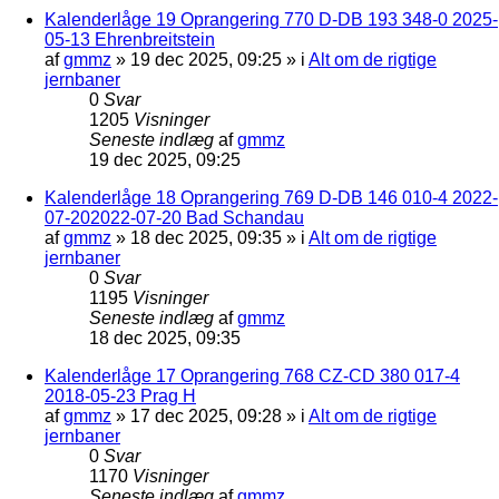
Kalenderlåge 19 Oprangering 770 D-DB 193 348-0 2025-
05-13 Ehrenbreitstein
af
gmmz
»
19 dec 2025, 09:25
» i
Alt om de rigtige
jernbaner
0
Svar
1205
Visninger
Seneste indlæg
af
gmmz
19 dec 2025, 09:25
Kalenderlåge 18 Oprangering 769 D-DB 146 010-4 2022-
07-202022-07-20 Bad Schandau
af
gmmz
»
18 dec 2025, 09:35
» i
Alt om de rigtige
jernbaner
0
Svar
1195
Visninger
Seneste indlæg
af
gmmz
18 dec 2025, 09:35
Kalenderlåge 17 Oprangering 768 CZ-CD 380 017-4
2018-05-23 Prag H
af
gmmz
»
17 dec 2025, 09:28
» i
Alt om de rigtige
jernbaner
0
Svar
1170
Visninger
Seneste indlæg
af
gmmz