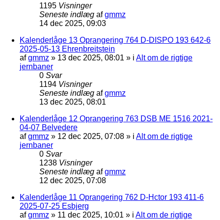
1195
Visninger
Seneste indlæg
af
gmmz
14 dec 2025, 09:03
Kalenderlåge 13 Oprangering 764 D-DISPO 193 642-6
2025-05-13 Ehrenbreitstein
af
gmmz
»
13 dec 2025, 08:01
» i
Alt om de rigtige
jernbaner
0
Svar
1194
Visninger
Seneste indlæg
af
gmmz
13 dec 2025, 08:01
Kalenderlåge 12 Oprangering 763 DSB ME 1516 2021-
04-07 Belvedere
af
gmmz
»
12 dec 2025, 07:08
» i
Alt om de rigtige
jernbaner
0
Svar
1238
Visninger
Seneste indlæg
af
gmmz
12 dec 2025, 07:08
Kalenderlåge 11 Oprangering 762 D-Hctor 193 411-6
2025-07-25 Esbjerg
af
gmmz
»
11 dec 2025, 10:01
» i
Alt om de rigtige