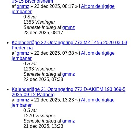
05-15 Bischofsheim
af
gmmz
»
23 dec 2025, 08:17
» i
Alt om de rigtige
jernbaner
0
Svar
1353
Visninger
Seneste indlæg
af
gmmz
23 dec 2025, 08:17
Kalenderlåge 22 Oprangering 773 MZ 1456 2020-03-03
Fredericia
af
gmmz
»
22 dec 2025, 07:38
» i
Alt om de rigtige
jernbaner
0
Svar
1293
Visninger
Seneste indlæg
af
gmmz
22 dec 2025, 07:38
Kalenderlåge 21 Oprangering 772 D-AKIEM 193 869-5
2025-09-12 Padborg
af
gmmz
»
21 dec 2025, 13:23
» i
Alt om de rigtige
jernbaner
0
Svar
1270
Visninger
Seneste indlæg
af
gmmz
21 dec 2025, 13:23