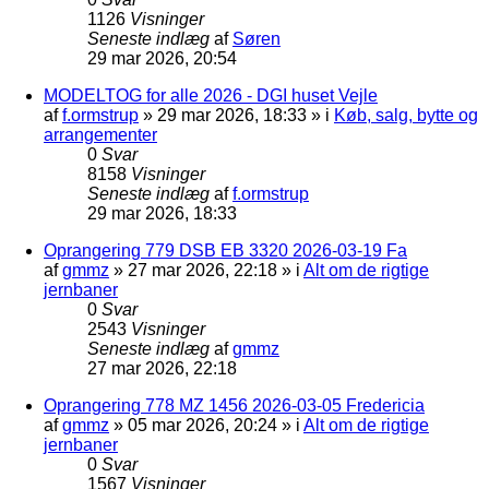
1126
Visninger
Seneste indlæg
af
Søren
29 mar 2026, 20:54
MODELTOG for alle 2026 - DGI huset Vejle
af
f.ormstrup
»
29 mar 2026, 18:33
» i
Køb, salg, bytte og
arrangementer
0
Svar
8158
Visninger
Seneste indlæg
af
f.ormstrup
29 mar 2026, 18:33
Oprangering 779 DSB EB 3320 2026-03-19 Fa
af
gmmz
»
27 mar 2026, 22:18
» i
Alt om de rigtige
jernbaner
0
Svar
2543
Visninger
Seneste indlæg
af
gmmz
27 mar 2026, 22:18
Oprangering 778 MZ 1456 2026-03-05 Fredericia
af
gmmz
»
05 mar 2026, 20:24
» i
Alt om de rigtige
jernbaner
0
Svar
1567
Visninger