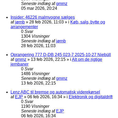
Seneste indlæg
af
gmmz
05 mar 2026, 20:24
Insider: 46226 malmvogne sælges
af
jørnb
»
28 feb 2026, 11:03
» i
Køb, salg, bytte og
arrangementer
0
Svar
1304
Visninger
Seneste indlæg
af
jørnb
28 feb 2026, 11:03
Oprangering 777 D-DB 245 023-7 2025-10-27 Niebüll
af
gmmz
»
13 feb 2026, 22:15
» i
Alt om de rigtige
jernbaner
0
Svar
1486
Visninger
Seneste indlæg
af
gmmz
13 feb 2026, 22:15
Lenz ABC til bremse og automatisk viderekørsel
af
EJP
»
06 feb 2026, 16:34
» i
Elektronik og digitaldrift
0
Svar
1190
Visninger
Seneste indlæg
af
EJP
06 feb 2026, 16:34