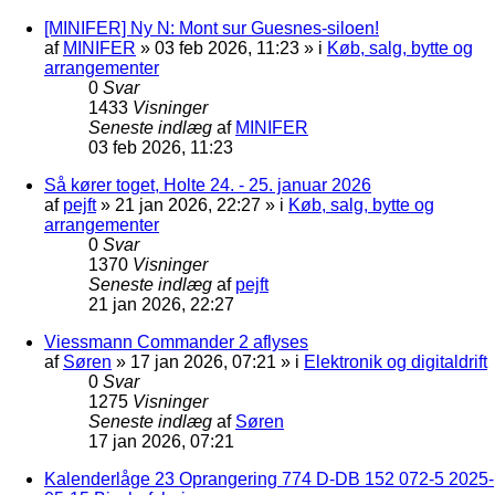
[MINIFER] Ny N: Mont sur Guesnes-siloen!
af
MINIFER
»
03 feb 2026, 11:23
» i
Køb, salg, bytte og
arrangementer
0
Svar
1433
Visninger
Seneste indlæg
af
MINIFER
03 feb 2026, 11:23
Så kører toget, Holte 24. - 25. januar 2026
af
pejft
»
21 jan 2026, 22:27
» i
Køb, salg, bytte og
arrangementer
0
Svar
1370
Visninger
Seneste indlæg
af
pejft
21 jan 2026, 22:27
Viessmann Commander 2 aflyses
af
Søren
»
17 jan 2026, 07:21
» i
Elektronik og digitaldrift
0
Svar
1275
Visninger
Seneste indlæg
af
Søren
17 jan 2026, 07:21
Kalenderlåge 23 Oprangering 774 D-DB 152 072-5 2025-