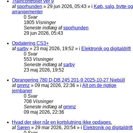
Traincontroller ver 9
af
sporhunden
»
29 jun 2026, 05:43
» i
Køb, salg, bytte og
arrangementer
0
Svar
1805
Visninger
Seneste indlæg
af
sporhunden
29 jun 2026, 05:43
Opdatering CS3+
af
sarby
»
23 maj 2026, 19:52
» i
Elektronik og digitaldrift
0
Svar
553
Visninger
Seneste indlæg
af
sarby
23 maj 2026, 19:52
Oprangering 780 D-DB 245 201-9 2025-10-27 Niebüll
af
gmmz
»
09 maj 2026, 22:36
» i
Alt om de rigtige
jernbaner
0
Svar
708
Visninger
Seneste indlæg
af
gmmz
09 maj 2026, 22:36
Hvad der sker når en kortslutning ikke opdages.
af
Søren
»
29 mar 2026, 20:54
» i
Elektronik og digitaldrift
0
Svar