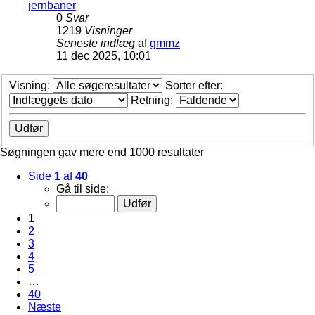
jernbaner
0
Svar
1219
Visninger
Seneste indlæg
af
gmmz
11 dec 2025, 10:01
Visning:
Sorter efter:
Retning:
Søgningen gav mere end 1000 resultater
Side
1
af
40
Gå til side:
1
2
3
4
5
…
40
Næste