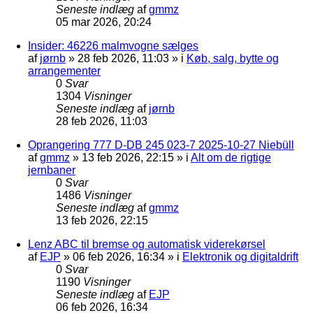
Seneste indlæg
af
gmmz
05 mar 2026, 20:24
Insider: 46226 malmvogne sælges
af
jørnb
»
28 feb 2026, 11:03
» i
Køb, salg, bytte og
arrangementer
0
Svar
1304
Visninger
Seneste indlæg
af
jørnb
28 feb 2026, 11:03
Oprangering 777 D-DB 245 023-7 2025-10-27 Niebüll
af
gmmz
»
13 feb 2026, 22:15
» i
Alt om de rigtige
jernbaner
0
Svar
1486
Visninger
Seneste indlæg
af
gmmz
13 feb 2026, 22:15
Lenz ABC til bremse og automatisk viderekørsel
af
EJP
»
06 feb 2026, 16:34
» i
Elektronik og digitaldrift
0
Svar
1190
Visninger
Seneste indlæg
af
EJP
06 feb 2026, 16:34