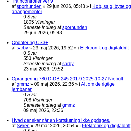
Traincontroller ver 9
af
sporhunden
»
29 jun 2026, 05:43
» i
Køb, salg, bytte og
arrangementer
0
Svar
1805
Visninger
Seneste indlæg
af
sporhunden
29 jun 2026, 05:43
Opdatering CS3+
af
sarby
»
23 maj 2026, 19:52
» i
Elektronik og digitaldrift
0
Svar
553
Visninger
Seneste indlæg
af
sarby
23 maj 2026, 19:52
Oprangering 780 D-DB 245 201-9 2025-10-27 Niebüll
af
gmmz
»
09 maj 2026, 22:36
» i
Alt om de rigtige
jernbaner
0
Svar
708
Visninger
Seneste indlæg
af
gmmz
09 maj 2026, 22:36
Hvad der sker når en kortslutning ikke opdages.
af
Søren
»
29 mar 2026, 20:54
» i
Elektronik og digitaldrift
0
Svar