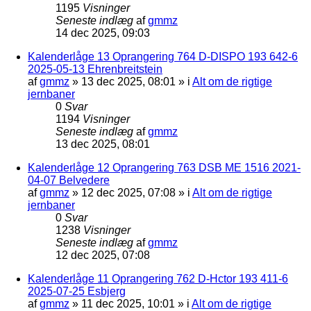
1195
Visninger
Seneste indlæg
af
gmmz
14 dec 2025, 09:03
Kalenderlåge 13 Oprangering 764 D-DISPO 193 642-6
2025-05-13 Ehrenbreitstein
af
gmmz
»
13 dec 2025, 08:01
» i
Alt om de rigtige
jernbaner
0
Svar
1194
Visninger
Seneste indlæg
af
gmmz
13 dec 2025, 08:01
Kalenderlåge 12 Oprangering 763 DSB ME 1516 2021-
04-07 Belvedere
af
gmmz
»
12 dec 2025, 07:08
» i
Alt om de rigtige
jernbaner
0
Svar
1238
Visninger
Seneste indlæg
af
gmmz
12 dec 2025, 07:08
Kalenderlåge 11 Oprangering 762 D-Hctor 193 411-6
2025-07-25 Esbjerg
af
gmmz
»
11 dec 2025, 10:01
» i
Alt om de rigtige