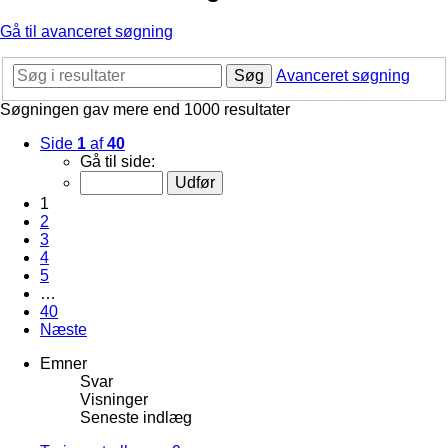
Gå til avanceret søgning
Søg
Avanceret søgning
Søgningen gav mere end 1000 resultater
Side
1
af
40
Gå til side:
1
2
3
4
5
…
40
Næste
Emner
Svar
Visninger
Seneste indlæg