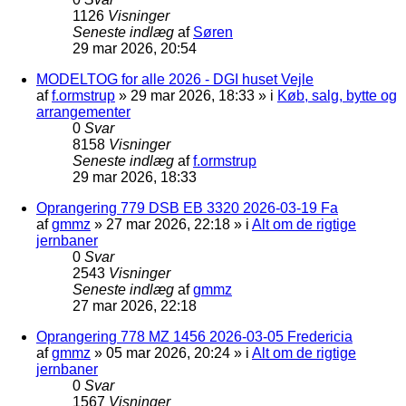
1126
Visninger
Seneste indlæg
af
Søren
29 mar 2026, 20:54
MODELTOG for alle 2026 - DGI huset Vejle
af
f.ormstrup
»
29 mar 2026, 18:33
» i
Køb, salg, bytte og
arrangementer
0
Svar
8158
Visninger
Seneste indlæg
af
f.ormstrup
29 mar 2026, 18:33
Oprangering 779 DSB EB 3320 2026-03-19 Fa
af
gmmz
»
27 mar 2026, 22:18
» i
Alt om de rigtige
jernbaner
0
Svar
2543
Visninger
Seneste indlæg
af
gmmz
27 mar 2026, 22:18
Oprangering 778 MZ 1456 2026-03-05 Fredericia
af
gmmz
»
05 mar 2026, 20:24
» i
Alt om de rigtige
jernbaner
0
Svar
1567
Visninger