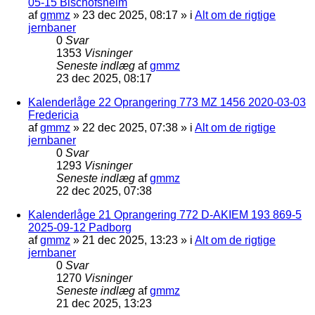
05-15 Bischofsheim
af
gmmz
»
23 dec 2025, 08:17
» i
Alt om de rigtige
jernbaner
0
Svar
1353
Visninger
Seneste indlæg
af
gmmz
23 dec 2025, 08:17
Kalenderlåge 22 Oprangering 773 MZ 1456 2020-03-03
Fredericia
af
gmmz
»
22 dec 2025, 07:38
» i
Alt om de rigtige
jernbaner
0
Svar
1293
Visninger
Seneste indlæg
af
gmmz
22 dec 2025, 07:38
Kalenderlåge 21 Oprangering 772 D-AKIEM 193 869-5
2025-09-12 Padborg
af
gmmz
»
21 dec 2025, 13:23
» i
Alt om de rigtige
jernbaner
0
Svar
1270
Visninger
Seneste indlæg
af
gmmz
21 dec 2025, 13:23