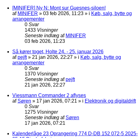
[MINIFER] Ny N: Mont sur Guesnes-siloen!
af
MINIFER
»
03 feb 2026, 11:23
» i
Køb, salg, bytte og
arrangementer
0
Svar
1433
Visninger
Seneste indlæg
af
MINIFER
03 feb 2026, 11:23
Så kører toget, Holte 24. - 25. januar 2026
af
pejft
»
21 jan 2026, 22:27
» i
Køb, salg, bytte og
arrangementer
0
Svar
1370
Visninger
Seneste indlæg
af
pejft
21 jan 2026, 22:27
Viessmann Commander 2 aflyses
af
Søren
»
17 jan 2026, 07:21
» i
Elektronik og digitaldrift
0
Svar
1275
Visninger
Seneste indlæg
af
Søren
17 jan 2026, 07:21
Kalenderlåge 23 Oprangering 774 D-DB 152 072-5 2025-