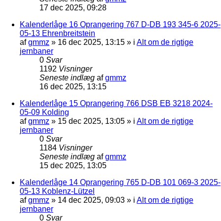
17 dec 2025, 09:28
Kalenderlåge 16 Oprangering 767 D-DB 193 345-6 2025-
05-13 Ehrenbreitstein
af
gmmz
»
16 dec 2025, 13:15
» i
Alt om de rigtige
jernbaner
0
Svar
1192
Visninger
Seneste indlæg
af
gmmz
16 dec 2025, 13:15
Kalenderlåge 15 Oprangering 766 DSB EB 3218 2024-
05-09 Kolding
af
gmmz
»
15 dec 2025, 13:05
» i
Alt om de rigtige
jernbaner
0
Svar
1184
Visninger
Seneste indlæg
af
gmmz
15 dec 2025, 13:05
Kalenderlåge 14 Oprangering 765 D-DB 101 069-3 2025-
05-13 Koblenz-Lützel
af
gmmz
»
14 dec 2025, 09:03
» i
Alt om de rigtige
jernbaner
0
Svar