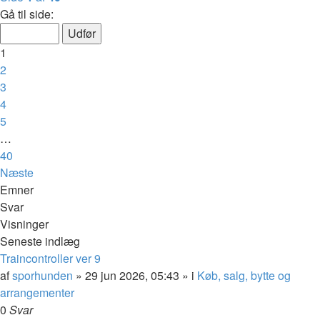
Gå til side:
1
2
3
4
5
…
40
Næste
Emner
Svar
Visninger
Seneste indlæg
Traincontroller ver 9
af
sporhunden
»
29 jun 2026, 05:43
» i
Køb, salg, bytte og
arrangementer
0
Svar