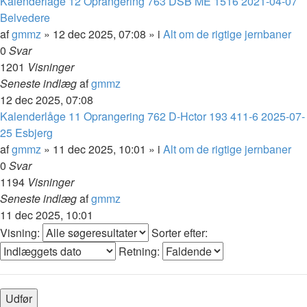
Kalenderlåge 12 Oprangering 763 DSB ME 1516 2021-04-07
Belvedere
af
gmmz
»
12 dec 2025, 07:08
» i
Alt om de rigtige jernbaner
0
Svar
1201
Visninger
Seneste indlæg
af
gmmz
12 dec 2025, 07:08
Kalenderlåge 11 Oprangering 762 D-Hctor 193 411-6 2025-07-
25 Esbjerg
af
gmmz
»
11 dec 2025, 10:01
» i
Alt om de rigtige jernbaner
0
Svar
1194
Visninger
Seneste indlæg
af
gmmz
11 dec 2025, 10:01
Visning:
Sorter efter:
Retning: