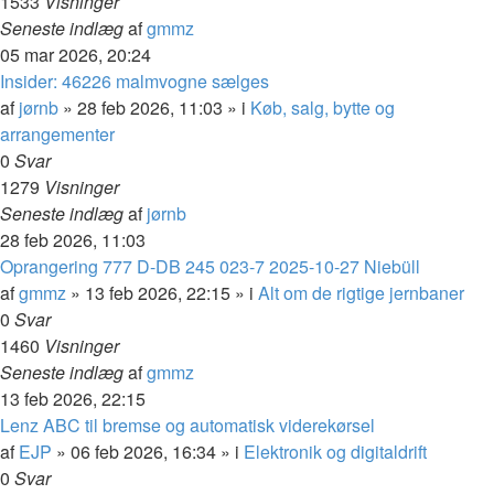
1533
Visninger
Seneste indlæg
af
gmmz
05 mar 2026, 20:24
Insider: 46226 malmvogne sælges
af
jørnb
»
28 feb 2026, 11:03
» i
Køb, salg, bytte og
arrangementer
0
Svar
1279
Visninger
Seneste indlæg
af
jørnb
28 feb 2026, 11:03
Oprangering 777 D-DB 245 023-7 2025-10-27 Niebüll
af
gmmz
»
13 feb 2026, 22:15
» i
Alt om de rigtige jernbaner
0
Svar
1460
Visninger
Seneste indlæg
af
gmmz
13 feb 2026, 22:15
Lenz ABC til bremse og automatisk viderekørsel
af
EJP
»
06 feb 2026, 16:34
» i
Elektronik og digitaldrift
0
Svar