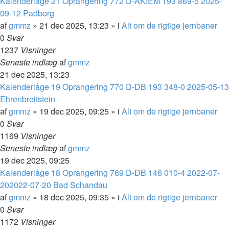
Kalenderlåge 21 Oprangering 772 D-AKIEM 193 869-5 2025-
09-12 Padborg
af
gmmz
»
21 dec 2025, 13:23
» i
Alt om de rigtige jernbaner
0
Svar
1237
Visninger
Seneste indlæg
af
gmmz
21 dec 2025, 13:23
Kalenderlåge 19 Oprangering 770 D-DB 193 348-0 2025-05-13
Ehrenbreitstein
af
gmmz
»
19 dec 2025, 09:25
» i
Alt om de rigtige jernbaner
0
Svar
1169
Visninger
Seneste indlæg
af
gmmz
19 dec 2025, 09:25
Kalenderlåge 18 Oprangering 769 D-DB 146 010-4 2022-07-
202022-07-20 Bad Schandau
af
gmmz
»
18 dec 2025, 09:35
» i
Alt om de rigtige jernbaner
0
Svar
1172
Visninger