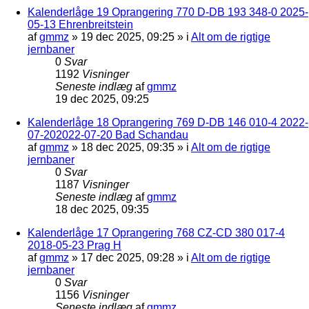
Kalenderlåge 19 Oprangering 770 D-DB 193 348-0 2025-
05-13 Ehrenbreitstein
af
gmmz
»
19 dec 2025, 09:25
» i
Alt om de rigtige
jernbaner
0
Svar
1192
Visninger
Seneste indlæg
af
gmmz
19 dec 2025, 09:25
Kalenderlåge 18 Oprangering 769 D-DB 146 010-4 2022-
07-202022-07-20 Bad Schandau
af
gmmz
»
18 dec 2025, 09:35
» i
Alt om de rigtige
jernbaner
0
Svar
1187
Visninger
Seneste indlæg
af
gmmz
18 dec 2025, 09:35
Kalenderlåge 17 Oprangering 768 CZ-CD 380 017-4
2018-05-23 Prag H
af
gmmz
»
17 dec 2025, 09:28
» i
Alt om de rigtige
jernbaner
0
Svar
1156
Visninger
Seneste indlæg
af
gmmz