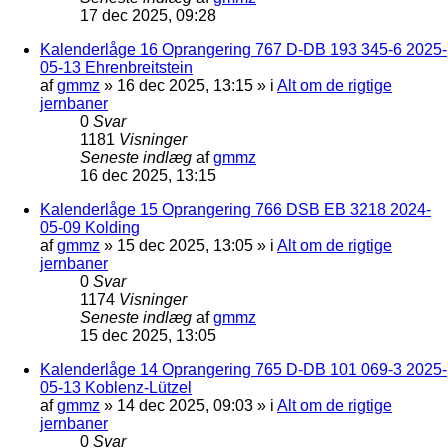
17 dec 2025, 09:28
Kalenderlåge 16 Oprangering 767 D-DB 193 345-6 2025-
05-13 Ehrenbreitstein
af
gmmz
»
16 dec 2025, 13:15
» i
Alt om de rigtige
jernbaner
0
Svar
1181
Visninger
Seneste indlæg
af
gmmz
16 dec 2025, 13:15
Kalenderlåge 15 Oprangering 766 DSB EB 3218 2024-
05-09 Kolding
af
gmmz
»
15 dec 2025, 13:05
» i
Alt om de rigtige
jernbaner
0
Svar
1174
Visninger
Seneste indlæg
af
gmmz
15 dec 2025, 13:05
Kalenderlåge 14 Oprangering 765 D-DB 101 069-3 2025-
05-13 Koblenz-Lützel
af
gmmz
»
14 dec 2025, 09:03
» i
Alt om de rigtige
jernbaner
0
Svar