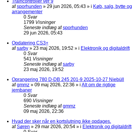
Traincontroller ver 9
af
sporhunden
»
29 jun 2026, 05:43
» i
Køb, salg, bytte og
arrangementer
0
Svar
1799
Visninger
Seneste indlæg
af
sporhunden
29 jun 2026, 05:43
Opdatering CS3+
af
sarby
»
23 maj 2026, 19:52
» i
Elektronik og digitaldrift
0
Svar
541
Visninger
Seneste indlæg
af
sarby
23 maj 2026, 19:52
Oprangering 780 D-DB 245 201-9 2025-10-27 Niebüll
af
gmmz
»
09 maj 2026, 22:36
» i
Alt om de rigtige
jernbaner
0
Svar
690
Visninger
Seneste indlæg
af
gmmz
09 maj 2026, 22:36
Hvad der sker når en kortslutning ikke opdages.
af
Søren
»
29 mar 2026, 20:54
» i
Elektronik og digitaldrift
0
Svar