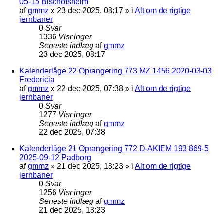
05-15 Bischofsheim
af
gmmz
»
23 dec 2025, 08:17
» i
Alt om de rigtige
jernbaner
0
Svar
1336
Visninger
Seneste indlæg
af
gmmz
23 dec 2025, 08:17
Kalenderlåge 22 Oprangering 773 MZ 1456 2020-03-03
Fredericia
af
gmmz
»
22 dec 2025, 07:38
» i
Alt om de rigtige
jernbaner
0
Svar
1277
Visninger
Seneste indlæg
af
gmmz
22 dec 2025, 07:38
Kalenderlåge 21 Oprangering 772 D-AKIEM 193 869-5
2025-09-12 Padborg
af
gmmz
»
21 dec 2025, 13:23
» i
Alt om de rigtige
jernbaner
0
Svar
1256
Visninger
Seneste indlæg
af
gmmz
21 dec 2025, 13:23