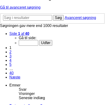
Gå til avanceret søgning
Søg
Avanceret søgning
Søgningen gav mere end 1000 resultater
Side
1
af
40
Gå til side:
1
2
3
4
5
…
40
Næste
Emner
Svar
Visninger
Seneste indlæg