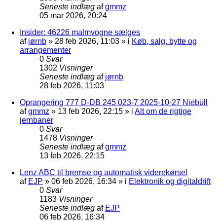
Seneste indlæg
af
gmmz
05 mar 2026, 20:24
Insider: 46226 malmvogne sælges
af
jørnb
»
28 feb 2026, 11:03
» i
Køb, salg, bytte og
arrangementer
0
Svar
1302
Visninger
Seneste indlæg
af
jørnb
28 feb 2026, 11:03
Oprangering 777 D-DB 245 023-7 2025-10-27 Niebüll
af
gmmz
»
13 feb 2026, 22:15
» i
Alt om de rigtige
jernbaner
0
Svar
1478
Visninger
Seneste indlæg
af
gmmz
13 feb 2026, 22:15
Lenz ABC til bremse og automatisk viderekørsel
af
EJP
»
06 feb 2026, 16:34
» i
Elektronik og digitaldrift
0
Svar
1183
Visninger
Seneste indlæg
af
EJP
06 feb 2026, 16:34