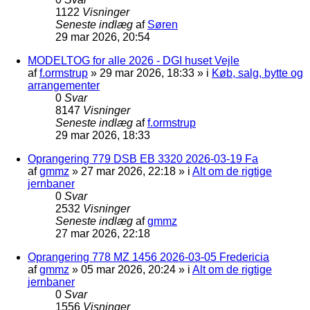
1122
Visninger
Seneste indlæg
af
Søren
29 mar 2026, 20:54
MODELTOG for alle 2026 - DGI huset Vejle
af
f.ormstrup
»
29 mar 2026, 18:33
» i
Køb, salg, bytte og
arrangementer
0
Svar
8147
Visninger
Seneste indlæg
af
f.ormstrup
29 mar 2026, 18:33
Oprangering 779 DSB EB 3320 2026-03-19 Fa
af
gmmz
»
27 mar 2026, 22:18
» i
Alt om de rigtige
jernbaner
0
Svar
2532
Visninger
Seneste indlæg
af
gmmz
27 mar 2026, 22:18
Oprangering 778 MZ 1456 2026-03-05 Fredericia
af
gmmz
»
05 mar 2026, 20:24
» i
Alt om de rigtige
jernbaner
0
Svar
1556
Visninger