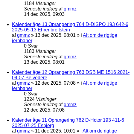
1184
Visninger
Seneste indlæg
af
gmmz
14 dec 2025, 09:03
Kalenderlåge 13 Oprangering 764 D-DISPO 193 642-6
2025-05-13 Ehrenbreitstein
af
gmmz
»
13 dec 2025, 08:01
» i
Alt om de rigtige
jernbaner
0
Svar
1183
Visninger
Seneste indlæg
af
gmmz
13 dec 2025, 08:01
Kalenderlåge 12 Oprangering 763 DSB ME 1516 2021-
04-07 Belvedere
af
gmmz
»
12 dec 2025, 07:08
» i
Alt om de rigtige
jernbaner
0
Svar
1224
Visninger
Seneste indlæg
af
gmmz
12 dec 2025, 07:08
Kalenderlåge 11 Oprangering 762 D-Hctor 193 411-6
2025-07-25 Esbjerg
af
gmmz
»
11 dec 2025, 10:01
» i
Alt om de rigtige