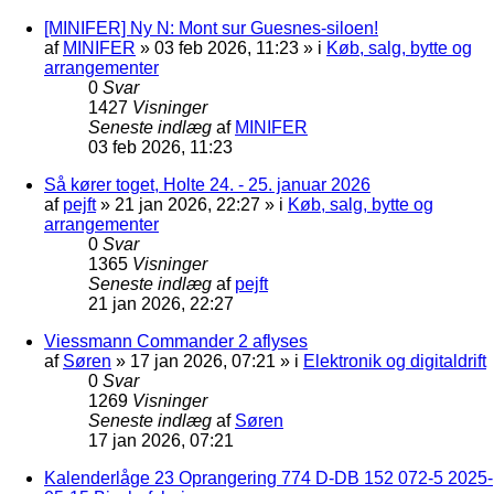
[MINIFER] Ny N: Mont sur Guesnes-siloen!
af
MINIFER
»
03 feb 2026, 11:23
» i
Køb, salg, bytte og
arrangementer
0
Svar
1427
Visninger
Seneste indlæg
af
MINIFER
03 feb 2026, 11:23
Så kører toget, Holte 24. - 25. januar 2026
af
pejft
»
21 jan 2026, 22:27
» i
Køb, salg, bytte og
arrangementer
0
Svar
1365
Visninger
Seneste indlæg
af
pejft
21 jan 2026, 22:27
Viessmann Commander 2 aflyses
af
Søren
»
17 jan 2026, 07:21
» i
Elektronik og digitaldrift
0
Svar
1269
Visninger
Seneste indlæg
af
Søren
17 jan 2026, 07:21
Kalenderlåge 23 Oprangering 774 D-DB 152 072-5 2025-