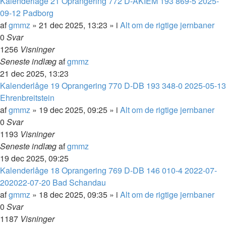
Kalenderlåge 21 Oprangering 772 D-AKIEM 193 869-5 2025-
09-12 Padborg
af
gmmz
»
21 dec 2025, 13:23
» i
Alt om de rigtige jernbaner
0
Svar
1256
Visninger
Seneste indlæg
af
gmmz
21 dec 2025, 13:23
Kalenderlåge 19 Oprangering 770 D-DB 193 348-0 2025-05-13
Ehrenbreitstein
af
gmmz
»
19 dec 2025, 09:25
» i
Alt om de rigtige jernbaner
0
Svar
1193
Visninger
Seneste indlæg
af
gmmz
19 dec 2025, 09:25
Kalenderlåge 18 Oprangering 769 D-DB 146 010-4 2022-07-
202022-07-20 Bad Schandau
af
gmmz
»
18 dec 2025, 09:35
» i
Alt om de rigtige jernbaner
0
Svar
1187
Visninger