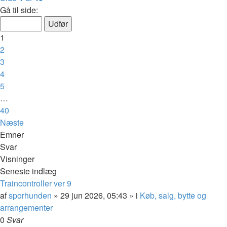
Gå til side:
1
2
3
4
5
…
40
Næste
Emner
Svar
Visninger
Seneste indlæg
Traincontroller ver 9
af
sporhunden
»
29 jun 2026, 05:43
» i
Køb, salg, bytte og
arrangementer
0
Svar