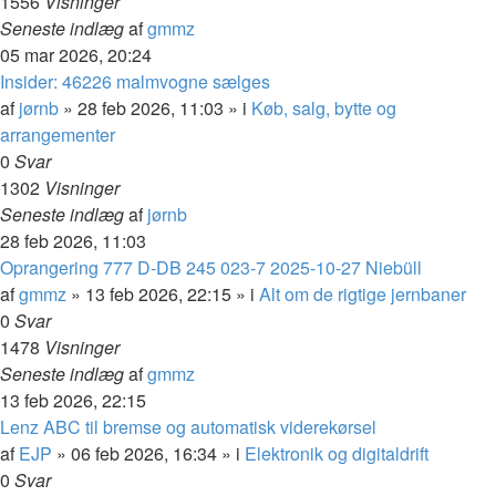
1556
Visninger
Seneste indlæg
af
gmmz
05 mar 2026, 20:24
Insider: 46226 malmvogne sælges
af
jørnb
»
28 feb 2026, 11:03
» i
Køb, salg, bytte og
arrangementer
0
Svar
1302
Visninger
Seneste indlæg
af
jørnb
28 feb 2026, 11:03
Oprangering 777 D-DB 245 023-7 2025-10-27 Niebüll
af
gmmz
»
13 feb 2026, 22:15
» i
Alt om de rigtige jernbaner
0
Svar
1478
Visninger
Seneste indlæg
af
gmmz
13 feb 2026, 22:15
Lenz ABC til bremse og automatisk viderekørsel
af
EJP
»
06 feb 2026, 16:34
» i
Elektronik og digitaldrift
0
Svar