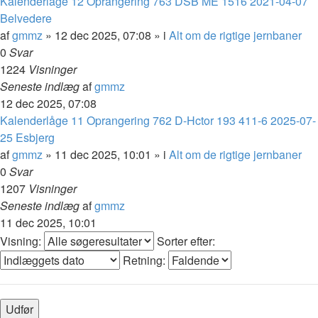
Kalenderlåge 12 Oprangering 763 DSB ME 1516 2021-04-07
Belvedere
af
gmmz
»
12 dec 2025, 07:08
» i
Alt om de rigtige jernbaner
0
Svar
1224
Visninger
Seneste indlæg
af
gmmz
12 dec 2025, 07:08
Kalenderlåge 11 Oprangering 762 D-Hctor 193 411-6 2025-07-
25 Esbjerg
af
gmmz
»
11 dec 2025, 10:01
» i
Alt om de rigtige jernbaner
0
Svar
1207
Visninger
Seneste indlæg
af
gmmz
11 dec 2025, 10:01
Visning:
Sorter efter:
Retning: