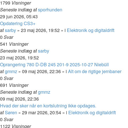
1799
Visninger
Seneste indlæg
af
sporhunden
29 jun 2026, 05:43
Opdatering CS3+
af
sarby
»
23 maj 2026, 19:52
» i
Elektronik og digitaldrift
0
Svar
541
Visninger
Seneste indlæg
af
sarby
23 maj 2026, 19:52
Oprangering 780 D-DB 245 201-9 2025-10-27 Niebüll
af
gmmz
»
09 maj 2026, 22:36
» i
Alt om de rigtige jernbaner
0
Svar
691
Visninger
Seneste indlæg
af
gmmz
09 maj 2026, 22:36
Hvad der sker når en kortslutning ikke opdages.
af
Søren
»
29 mar 2026, 20:54
» i
Elektronik og digitaldrift
0
Svar
1122
Visninger