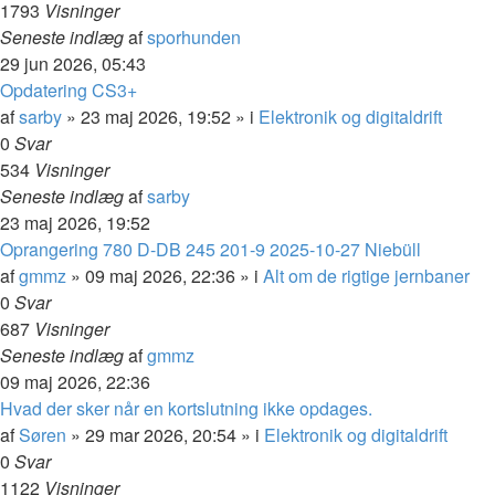
1793
Visninger
Seneste indlæg
af
sporhunden
29 jun 2026, 05:43
Opdatering CS3+
af
sarby
»
23 maj 2026, 19:52
» i
Elektronik og digitaldrift
0
Svar
534
Visninger
Seneste indlæg
af
sarby
23 maj 2026, 19:52
Oprangering 780 D-DB 245 201-9 2025-10-27 Niebüll
af
gmmz
»
09 maj 2026, 22:36
» i
Alt om de rigtige jernbaner
0
Svar
687
Visninger
Seneste indlæg
af
gmmz
09 maj 2026, 22:36
Hvad der sker når en kortslutning ikke opdages.
af
Søren
»
29 mar 2026, 20:54
» i
Elektronik og digitaldrift
0
Svar
1122
Visninger