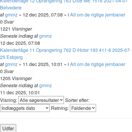
Kalenderlåge 12 Oprangering 763 DSB ME 1516 2021-04-07
Belvedere
af
gmmz
»
12 dec 2025, 07:08
» i
Alt om de rigtige jernbaner
0
Svar
1221
Visninger
Seneste indlæg
af
gmmz
12 dec 2025, 07:08
Kalenderlåge 11 Oprangering 762 D-Hctor 193 411-6 2025-07-
25 Esbjerg
af
gmmz
»
11 dec 2025, 10:01
» i
Alt om de rigtige jernbaner
0
Svar
1205
Visninger
Seneste indlæg
af
gmmz
11 dec 2025, 10:01
Visning:
Sorter efter:
Retning: