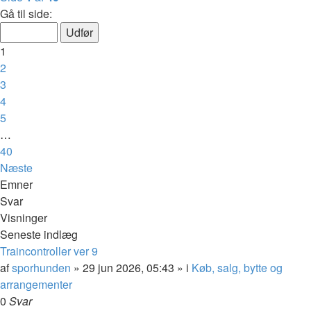
Gå til side:
1
2
3
4
5
…
40
Næste
Emner
Svar
Visninger
Seneste indlæg
Traincontroller ver 9
af
sporhunden
»
29 jun 2026, 05:43
» i
Køb, salg, bytte og
arrangementer
0
Svar