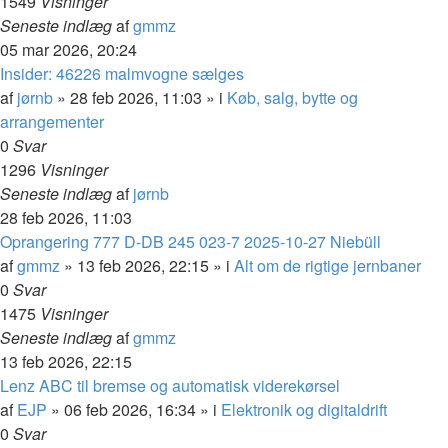
1549
Visninger
Seneste indlæg
af
gmmz
05 mar 2026, 20:24
Insider: 46226 malmvogne sælges
af
jørnb
»
28 feb 2026, 11:03
» i
Køb, salg, bytte og
arrangementer
0
Svar
1296
Visninger
Seneste indlæg
af
jørnb
28 feb 2026, 11:03
Oprangering 777 D-DB 245 023-7 2025-10-27 Niebüll
af
gmmz
»
13 feb 2026, 22:15
» i
Alt om de rigtige jernbaner
0
Svar
1475
Visninger
Seneste indlæg
af
gmmz
13 feb 2026, 22:15
Lenz ABC til bremse og automatisk viderekørsel
af
EJP
»
06 feb 2026, 16:34
» i
Elektronik og digitaldrift
0
Svar