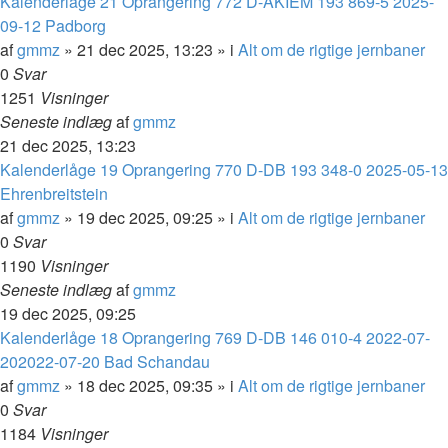
Kalenderlåge 21 Oprangering 772 D-AKIEM 193 869-5 2025-
09-12 Padborg
af
gmmz
»
21 dec 2025, 13:23
» i
Alt om de rigtige jernbaner
0
Svar
1251
Visninger
Seneste indlæg
af
gmmz
21 dec 2025, 13:23
Kalenderlåge 19 Oprangering 770 D-DB 193 348-0 2025-05-13
Ehrenbreitstein
af
gmmz
»
19 dec 2025, 09:25
» i
Alt om de rigtige jernbaner
0
Svar
1190
Visninger
Seneste indlæg
af
gmmz
19 dec 2025, 09:25
Kalenderlåge 18 Oprangering 769 D-DB 146 010-4 2022-07-
202022-07-20 Bad Schandau
af
gmmz
»
18 dec 2025, 09:35
» i
Alt om de rigtige jernbaner
0
Svar
1184
Visninger