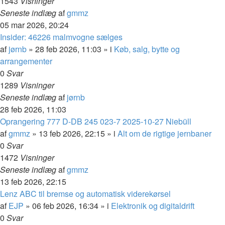
1543
Visninger
Seneste indlæg
af
gmmz
05 mar 2026, 20:24
Insider: 46226 malmvogne sælges
af
jørnb
»
28 feb 2026, 11:03
» i
Køb, salg, bytte og
arrangementer
0
Svar
1289
Visninger
Seneste indlæg
af
jørnb
28 feb 2026, 11:03
Oprangering 777 D-DB 245 023-7 2025-10-27 Niebüll
af
gmmz
»
13 feb 2026, 22:15
» i
Alt om de rigtige jernbaner
0
Svar
1472
Visninger
Seneste indlæg
af
gmmz
13 feb 2026, 22:15
Lenz ABC til bremse og automatisk viderekørsel
af
EJP
»
06 feb 2026, 16:34
» i
Elektronik og digitaldrift
0
Svar