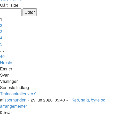
Gå til side:
1
2
3
4
5
…
40
Næste
Emner
Svar
Visninger
Seneste indlæg
Traincontroller ver 9
af
sporhunden
»
29 jun 2026, 05:43
» i
Køb, salg, bytte og
arrangementer
0
Svar