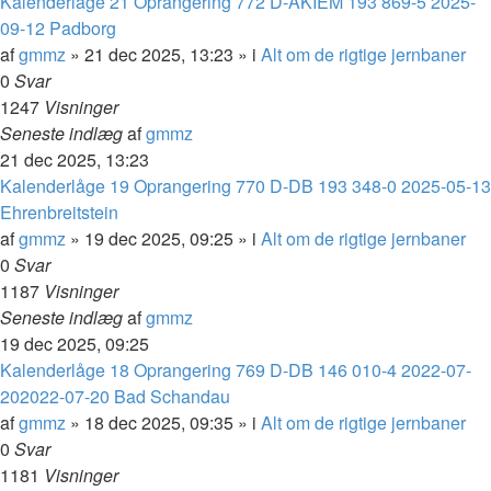
Kalenderlåge 21 Oprangering 772 D-AKIEM 193 869-5 2025-
09-12 Padborg
af
gmmz
»
21 dec 2025, 13:23
» i
Alt om de rigtige jernbaner
0
Svar
1247
Visninger
Seneste indlæg
af
gmmz
21 dec 2025, 13:23
Kalenderlåge 19 Oprangering 770 D-DB 193 348-0 2025-05-13
Ehrenbreitstein
af
gmmz
»
19 dec 2025, 09:25
» i
Alt om de rigtige jernbaner
0
Svar
1187
Visninger
Seneste indlæg
af
gmmz
19 dec 2025, 09:25
Kalenderlåge 18 Oprangering 769 D-DB 146 010-4 2022-07-
202022-07-20 Bad Schandau
af
gmmz
»
18 dec 2025, 09:35
» i
Alt om de rigtige jernbaner
0
Svar
1181
Visninger