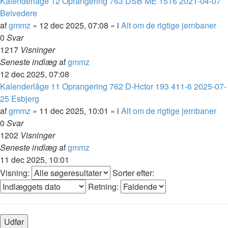
Kalenderlåge 12 Oprangering 763 DSB ME 1516 2021-04-07
Belvedere
af
gmmz
»
12 dec 2025, 07:08
» i
Alt om de rigtige jernbaner
0
Svar
1217
Visninger
Seneste indlæg
af
gmmz
12 dec 2025, 07:08
Kalenderlåge 11 Oprangering 762 D-Hctor 193 411-6 2025-07-
25 Esbjerg
af
gmmz
»
11 dec 2025, 10:01
» i
Alt om de rigtige jernbaner
0
Svar
1202
Visninger
Seneste indlæg
af
gmmz
11 dec 2025, 10:01
Visning:
Sorter efter:
Retning: