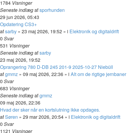
1784
Visninger
Seneste indlæg
af
sporhunden
29 jun 2026, 05:43
Opdatering CS3+
af
sarby
»
23 maj 2026, 19:52
» i
Elektronik og digitaldrift
0
Svar
531
Visninger
Seneste indlæg
af
sarby
23 maj 2026, 19:52
Oprangering 780 D-DB 245 201-9 2025-10-27 Niebüll
af
gmmz
»
09 maj 2026, 22:36
» i
Alt om de rigtige jernbaner
0
Svar
683
Visninger
Seneste indlæg
af
gmmz
09 maj 2026, 22:36
Hvad der sker når en kortslutning ikke opdages.
af
Søren
»
29 mar 2026, 20:54
» i
Elektronik og digitaldrift
0
Svar
1121
Visninger