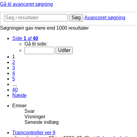
Gå til avanceret søgning
Søg
Avanceret søgning
Søgningen gav mere end 1000 resultater
Side
1
af
40
Gå til side:
1
2
3
4
5
…
40
Næste
Emner
Svar
Visninger
Seneste indlæg
Traincontroller ver 9