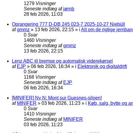
1279
Visninger
Seneste indlæg
af
jørnb
28 feb 2026, 11:03
Oprangering 777 D-DB 245 023-7 2025-10-27 Niebüll
af
gmmz
»
13 feb 2026, 22:15
» i
Alt om de rigtige jernban
0
Svar
1460
Visninger
Seneste indlæg
af
gmmz
13 feb 2026, 22:15
Lenz ABC til bremse og automatisk viderekørsel
af
EJP
»
06 feb 2026, 16:34
» i
Elektronik og digitaldrift
0
Svar
1168
Visninger
Seneste indlæg
af
EJP
06 feb 2026, 16:34
[MINIFER] Ny N: Mont sur Guesnes-siloen!
af
MINIFER
»
03 feb 2026, 11:23
» i
Køb, salg, bytte og 
0
Svar
1410
Visninger
Seneste indlæg
af
MINIFER
03 feb 2026, 11:23