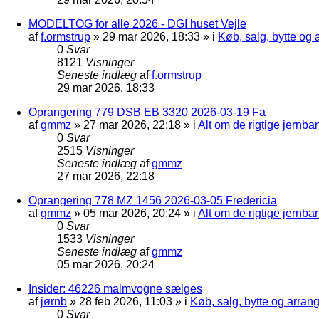
MODELTOG for alle 2026 - DGI huset Vejle
af
f.ormstrup
»
29 mar 2026, 18:33
» i
Køb, salg, bytte og
0
Svar
8121
Visninger
Seneste indlæg
af
f.ormstrup
29 mar 2026, 18:33
Oprangering 779 DSB EB 3320 2026-03-19 Fa
af
gmmz
»
27 mar 2026, 22:18
» i
Alt om de rigtige jernba
0
Svar
2515
Visninger
Seneste indlæg
af
gmmz
27 mar 2026, 22:18
Oprangering 778 MZ 1456 2026-03-05 Fredericia
af
gmmz
»
05 mar 2026, 20:24
» i
Alt om de rigtige jernba
0
Svar
1533
Visninger
Seneste indlæg
af
gmmz
05 mar 2026, 20:24
Insider: 46226 malmvogne sælges
af
jørnb
»
28 feb 2026, 11:03
» i
Køb, salg, bytte og arra
0
Svar