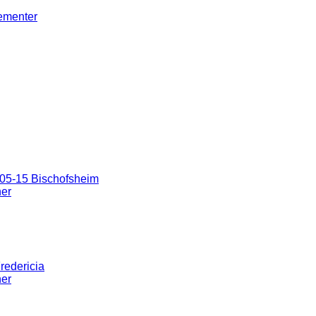
gementer
05-15 Bischofsheim
ner
redericia
ner