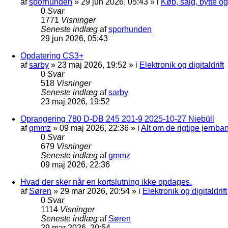
af
sporhunden
»
29 jun 2026, 05:43
» i
Køb, salg, bytte o
0
Svar
1771
Visninger
Seneste indlæg
af
sporhunden
29 jun 2026, 05:43
Opdatering CS3+
af
sarby
»
23 maj 2026, 19:52
» i
Elektronik og digitaldrift
0
Svar
518
Visninger
Seneste indlæg
af
sarby
23 maj 2026, 19:52
Oprangering 780 D-DB 245 201-9 2025-10-27 Niebüll
af
gmmz
»
09 maj 2026, 22:36
» i
Alt om de rigtige jernba
0
Svar
679
Visninger
Seneste indlæg
af
gmmz
09 maj 2026, 22:36
Hvad der sker når en kortslutning ikke opdages.
af
Søren
»
29 mar 2026, 20:54
» i
Elektronik og digitaldrift
0
Svar
1114
Visninger
Seneste indlæg
af
Søren
29 mar 2026, 20:54