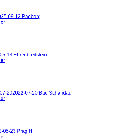
025-09-12 Padborg
ner
5-13 Ehrenbreitstein
ner
-07-202022-07-20 Bad Schandau
ner
8-05-23 Prag H
ner