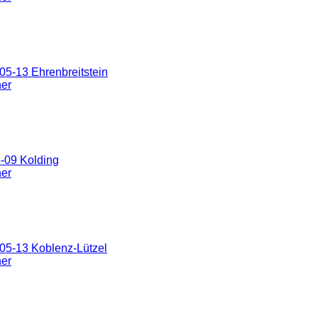
5-13 Ehrenbreitstein
ner
-09 Kolding
ner
05-13 Koblenz-Lützel
ner