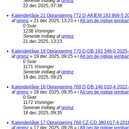
Seneste indlæg
af
gmmz
22 dec 2025, 07:38
Kalenderlåge 21 Oprangering 772 D-AKIEM 193 869-5 2
af
gmmz
»
21 dec 2025, 13:23
» i
Alt om de rigtige jernba
0
Svar
1238
Visninger
Seneste indlæg
af
gmmz
21 dec 2025, 13:23
Kalenderlåge 19 Oprangering 770 D-DB 193 348-0 2025-0
af
gmmz
»
19 dec 2025, 09:25
» i
Alt om de rigtige jernba
0
Svar
1171
Visninger
Seneste indlæg
af
gmmz
19 dec 2025, 09:25
Kalenderlåge 18 Oprangering 769 D-DB 146 010-4 2022
af
gmmz
»
18 dec 2025, 09:35
» i
Alt om de rigtige jernba
0
Svar
1172
Visninger
Seneste indlæg
af
gmmz
18 dec 2025, 09:35
Kalenderlåge 17 Oprangering 768 CZ-CD 380 017-4 201
af
gmmz
»
17 dec 2025, 09:28
» i
Alt om de rigtige jernba