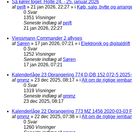
Så kører toget, Holte 24. - 25. januar 2026
af
pejft
»
21 jan 2026, 22:27
» i
Køb, salg, bytte og arran
0
Svar
1351
Visninger
Seneste indlæg
af
pejft
21 jan 2026, 22:27
Viessmann Commander 2 aflyses
af
Søren
»
17 jan 2026, 07:21
» i
Elektronik og digitaldrift
0
Svar
1252
Visninger
Seneste indlæg
af
Søren
17 jan 2026, 07:21
Kalenderlåge 23 Oprangering 774 D-DB 152 072-5 2025-
af
gmmz
»
23 dec 2025, 08:17
» i
Alt om de rigtige jernba
0
Svar
1319
Visninger
Seneste indlæg
af
gmmz
23 dec 2025, 08:17
Kalenderlåge 22 Oprangering 773 MZ 1456 2020-03-03 F
af
gmmz
»
22 dec 2025, 07:38
» i
Alt om de rigtige jernba
0
Svar
1260
Visninger