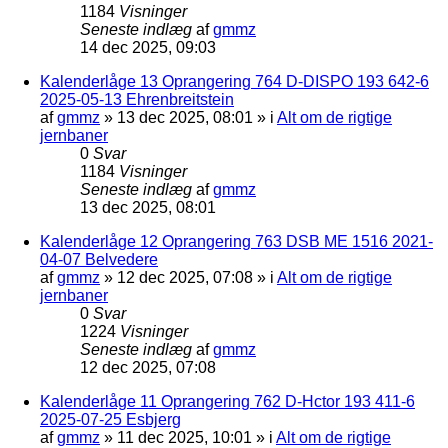
1184
Visninger
Seneste indlæg
af
gmmz
14 dec 2025, 09:03
Kalenderlåge 13 Oprangering 764 D-DISPO 193 642-6
2025-05-13 Ehrenbreitstein
af
gmmz
»
13 dec 2025, 08:01
» i
Alt om de rigtige
jernbaner
0
Svar
1184
Visninger
Seneste indlæg
af
gmmz
13 dec 2025, 08:01
Kalenderlåge 12 Oprangering 763 DSB ME 1516 2021-
04-07 Belvedere
af
gmmz
»
12 dec 2025, 07:08
» i
Alt om de rigtige
jernbaner
0
Svar
1224
Visninger
Seneste indlæg
af
gmmz
12 dec 2025, 07:08
Kalenderlåge 11 Oprangering 762 D-Hctor 193 411-6
2025-07-25 Esbjerg
af
gmmz
»
11 dec 2025, 10:01
» i
Alt om de rigtige