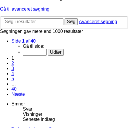
Gå til avanceret søgning
Søg
Avanceret søgning
Søgningen gav mere end 1000 resultater
Side
1
af
40
Gå til side:
1
2
3
4
5
…
40
Næste
Emner
Svar
Visninger
Seneste indlæg