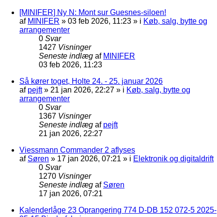
[MINIFER] Ny N: Mont sur Guesnes-siloen!
af
MINIFER
»
03 feb 2026, 11:23
» i
Køb, salg, bytte og
arrangementer
0
Svar
1427
Visninger
Seneste indlæg
af
MINIFER
03 feb 2026, 11:23
Så kører toget, Holte 24. - 25. januar 2026
af
pejft
»
21 jan 2026, 22:27
» i
Køb, salg, bytte og
arrangementer
0
Svar
1367
Visninger
Seneste indlæg
af
pejft
21 jan 2026, 22:27
Viessmann Commander 2 aflyses
af
Søren
»
17 jan 2026, 07:21
» i
Elektronik og digitaldrift
0
Svar
1270
Visninger
Seneste indlæg
af
Søren
17 jan 2026, 07:21
Kalenderlåge 23 Oprangering 774 D-DB 152 072-5 2025-