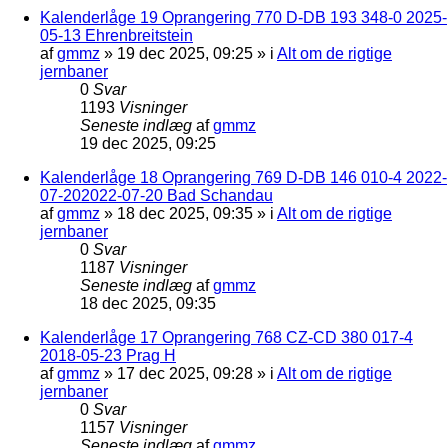
Kalenderlåge 19 Oprangering 770 D-DB 193 348-0 2025-
05-13 Ehrenbreitstein
af
gmmz
»
19 dec 2025, 09:25
» i
Alt om de rigtige
jernbaner
0
Svar
1193
Visninger
Seneste indlæg
af
gmmz
19 dec 2025, 09:25
Kalenderlåge 18 Oprangering 769 D-DB 146 010-4 2022-
07-202022-07-20 Bad Schandau
af
gmmz
»
18 dec 2025, 09:35
» i
Alt om de rigtige
jernbaner
0
Svar
1187
Visninger
Seneste indlæg
af
gmmz
18 dec 2025, 09:35
Kalenderlåge 17 Oprangering 768 CZ-CD 380 017-4
2018-05-23 Prag H
af
gmmz
»
17 dec 2025, 09:28
» i
Alt om de rigtige
jernbaner
0
Svar
1157
Visninger
Seneste indlæg
af
gmmz