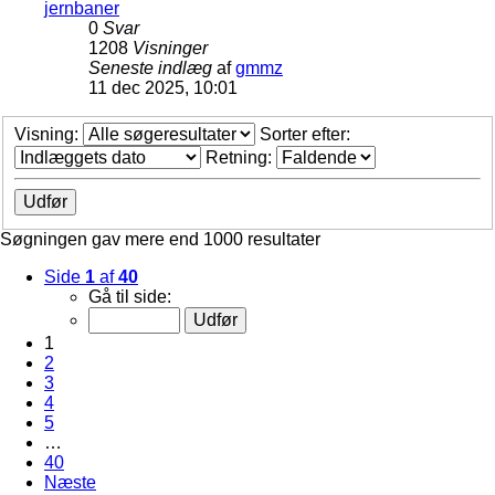
jernbaner
0
Svar
1208
Visninger
Seneste indlæg
af
gmmz
11 dec 2025, 10:01
Visning:
Sorter efter:
Retning:
Søgningen gav mere end 1000 resultater
Side
1
af
40
Gå til side:
1
2
3
4
5
…
40
Næste