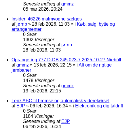
Seneste indlæg
af
gmmz
05 mar 2026, 20:24
Insider: 46226 malmvogne sælges
af
jørnb
»
28 feb 2026, 11:03
» i
Køb, salg, bytte og
arrangementer
0
Svar
1302
Visninger
Seneste indlæg
af
jørnb
28 feb 2026, 11:03
Oprangering 777 D-DB 245 023-7 2025-10-27 Niebüll
af
gmmz
»
13 feb 2026, 22:15
» i
Alt om de rigtige
jernbaner
0
Svar
1478
Visninger
Seneste indlæg
af
gmmz
13 feb 2026, 22:15
Lenz ABC til bremse og automatisk viderekørsel
af
EJP
»
06 feb 2026, 16:34
» i
Elektronik og digitaldrift
0
Svar
1184
Visninger
Seneste indlæg
af
EJP
06 feb 2026, 16:34