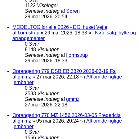
1122
Visninger
Seneste indlæg
af
Søren
29 mar 2026, 20:54
MODELTOG for alle 2026 - DGI huset Vejle
af
f.ormstrup
»
29 mar 2026, 18:33
» i
Køb, salg, bytte og
arrangementer
0
Svar
8148
Visninger
Seneste indlæg
af
f.ormstrup
29 mar 2026, 18:33
Oprangering 779 DSB EB 3320 2026-03-19 Fa
af
gmmz
»
27 mar 2026, 22:18
» i
Alt om de rigtige
jernbaner
0
Svar
2533
Visninger
Seneste indlæg
af
gmmz
27 mar 2026, 22:18
Oprangering 778 MZ 1456 2026-03-05 Fredericia
af
gmmz
»
05 mar 2026, 20:24
» i
Alt om de rigtige
jernbaner
0
Svar
1556
Visninger