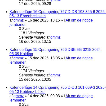
17 dec 2025, 09:28
Kalenderlåge 16 Oprangering 767 D-DB 193 345-6 2025-
05-13 Ehrenbreitstein
af
gmmz
»
16 dec 2025, 13:15
» i
Alt om de rigtige
jernbaner
0
Svar
1181
Visninger
Seneste indlæg
af
gmmz
16 dec 2025, 13:15
Kalenderlåge 15 Oprangering 766 DSB EB 3218 2024-
05-09 Kolding
af
gmmz
»
15 dec 2025, 13:05
» i
Alt om de rigtige
jernbaner
0
Svar
1174
Visninger
Seneste indlæg
af
gmmz
15 dec 2025, 13:05
Kalenderlåge 14 Oprangering 765 D-DB 101 069-3 2025-
05-13 Koblenz-Lützel
af
gmmz
»
14 dec 2025, 09:03
» i
Alt om de rigtige
jernbaner
0
Svar