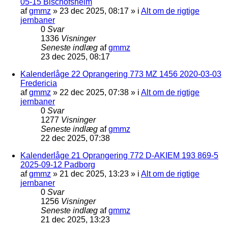
05-15 Bischofsheim
af
gmmz
»
23 dec 2025, 08:17
» i
Alt om de rigtige
jernbaner
0
Svar
1336
Visninger
Seneste indlæg
af
gmmz
23 dec 2025, 08:17
Kalenderlåge 22 Oprangering 773 MZ 1456 2020-03-03
Fredericia
af
gmmz
»
22 dec 2025, 07:38
» i
Alt om de rigtige
jernbaner
0
Svar
1277
Visninger
Seneste indlæg
af
gmmz
22 dec 2025, 07:38
Kalenderlåge 21 Oprangering 772 D-AKIEM 193 869-5
2025-09-12 Padborg
af
gmmz
»
21 dec 2025, 13:23
» i
Alt om de rigtige
jernbaner
0
Svar
1256
Visninger
Seneste indlæg
af
gmmz
21 dec 2025, 13:23