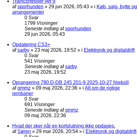
Traincontroller ver 9
af
sporhunden
»
29 jun 2026, 05:43
» i
Køb, salg, bytte og
arrangementer
0
Svar
1799
Visninger
Seneste indlæg
af
sporhunden
29 jun 2026, 05:43
Opdatering CS3+
af
sarby
»
23 maj 2026, 19:52
» i
Elektronik og digitaldrift
0
Svar
541
Visninger
Seneste indlæg
af
sarby
23 maj 2026, 19:52
Oprangering 780 D-DB 245 201-9 2025-10-27 Niebüll
af
gmmz
»
09 maj 2026, 22:36
» i
Alt om de rigtige
jernbaner
0
Svar
691
Visninger
Seneste indlæg
af
gmmz
09 maj 2026, 22:36
Hvad der sker når en kortslutning ikke opdages.
af
Søren
»
29 mar 2026, 20:54
» i
Elektronik og digitaldrift
0
Svar