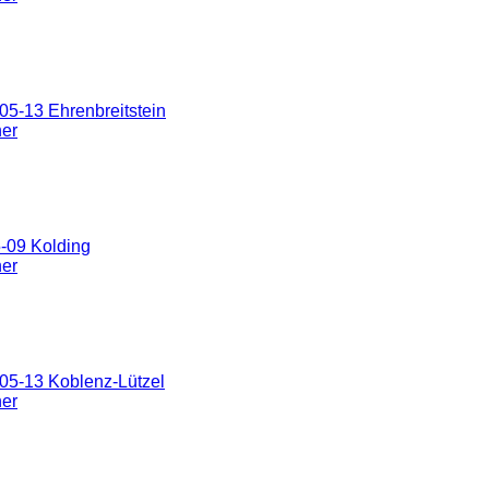
5-13 Ehrenbreitstein
ner
-09 Kolding
ner
05-13 Koblenz-Lützel
ner