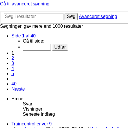
Gå til avanceret søgning
Søg
Avanceret søgning
Søgningen gav mere end 1000 resultater
Side
1
af
40
Gå til side:
1
2
3
4
5
…
40
Næste
Emner
Svar
Visninger
Seneste indlæg
Traincontroller ver 9