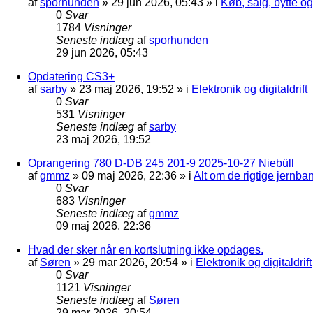
af
sporhunden
»
29 jun 2026, 05:43
» i
Køb, salg, bytte o
0
Svar
1784
Visninger
Seneste indlæg
af
sporhunden
29 jun 2026, 05:43
Opdatering CS3+
af
sarby
»
23 maj 2026, 19:52
» i
Elektronik og digitaldrift
0
Svar
531
Visninger
Seneste indlæg
af
sarby
23 maj 2026, 19:52
Oprangering 780 D-DB 245 201-9 2025-10-27 Niebüll
af
gmmz
»
09 maj 2026, 22:36
» i
Alt om de rigtige jernba
0
Svar
683
Visninger
Seneste indlæg
af
gmmz
09 maj 2026, 22:36
Hvad der sker når en kortslutning ikke opdages.
af
Søren
»
29 mar 2026, 20:54
» i
Elektronik og digitaldrift
0
Svar
1121
Visninger
Seneste indlæg
af
Søren
29 mar 2026, 20:54