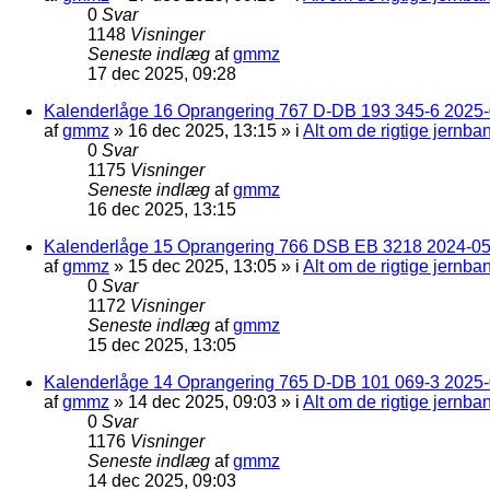
0
Svar
1148
Visninger
Seneste indlæg
af
gmmz
17 dec 2025, 09:28
Kalenderlåge 16 Oprangering 767 D-DB 193 345-6 2025-0
af
gmmz
»
16 dec 2025, 13:15
» i
Alt om de rigtige jernba
0
Svar
1175
Visninger
Seneste indlæg
af
gmmz
16 dec 2025, 13:15
Kalenderlåge 15 Oprangering 766 DSB EB 3218 2024-05
af
gmmz
»
15 dec 2025, 13:05
» i
Alt om de rigtige jernba
0
Svar
1172
Visninger
Seneste indlæg
af
gmmz
15 dec 2025, 13:05
Kalenderlåge 14 Oprangering 765 D-DB 101 069-3 2025-
af
gmmz
»
14 dec 2025, 09:03
» i
Alt om de rigtige jernba
0
Svar
1176
Visninger
Seneste indlæg
af
gmmz
14 dec 2025, 09:03