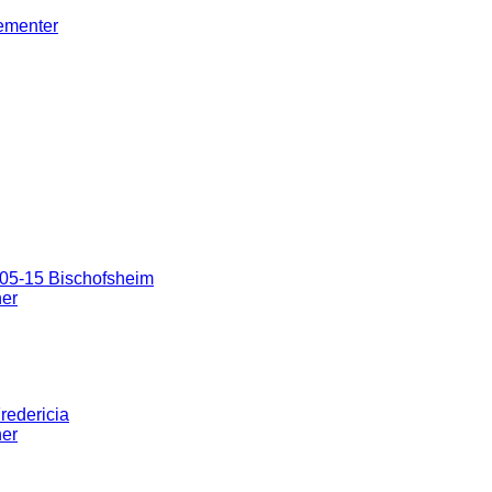
gementer
05-15 Bischofsheim
ner
redericia
ner