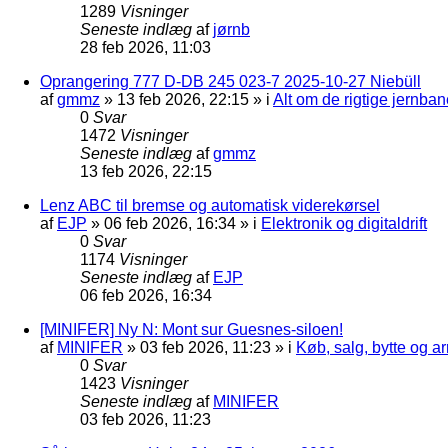
1289
Visninger
Seneste indlæg
af
jørnb
28 feb 2026, 11:03
Oprangering 777 D-DB 245 023-7 2025-10-27 Niebüll
af
gmmz
»
13 feb 2026, 22:15
» i
Alt om de rigtige jernban
0
Svar
1472
Visninger
Seneste indlæg
af
gmmz
13 feb 2026, 22:15
Lenz ABC til bremse og automatisk viderekørsel
af
EJP
»
06 feb 2026, 16:34
» i
Elektronik og digitaldrift
0
Svar
1174
Visninger
Seneste indlæg
af
EJP
06 feb 2026, 16:34
[MINIFER] Ny N: Mont sur Guesnes-siloen!
af
MINIFER
»
03 feb 2026, 11:23
» i
Køb, salg, bytte og 
0
Svar
1423
Visninger
Seneste indlæg
af
MINIFER
03 feb 2026, 11:23