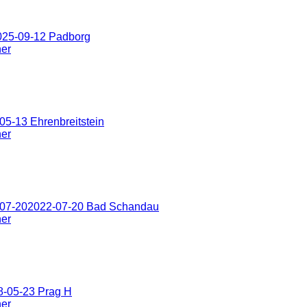
025-09-12 Padborg
ner
5-13 Ehrenbreitstein
ner
-07-202022-07-20 Bad Schandau
ner
8-05-23 Prag H
ner