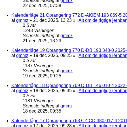
Seneste indlæg
af
gmmz
22 dec 2025, 07:38
Kalenderlåge 21 Oprangering 772 D-AKIEM 193 869-5 2
af
gmmz
»
21 dec 2025, 13:23
» i
Alt om de rigtige jernba
0
Svar
1248
Visninger
Seneste indlæg
af
gmmz
21 dec 2025, 13:23
Kalenderlåge 19 Oprangering 770 D-DB 193 348-0 2025-0
af
gmmz
»
19 dec 2025, 09:25
» i
Alt om de rigtige jernba
0
Svar
1187
Visninger
Seneste indlæg
af
gmmz
19 dec 2025, 09:25
Kalenderlåge 18 Oprangering 769 D-DB 146 010-4 2022
af
gmmz
»
18 dec 2025, 09:35
» i
Alt om de rigtige jernba
0
Svar
1181
Visninger
Seneste indlæg
af
gmmz
18 dec 2025, 09:35
Kalenderlåge 17 Oprangering 768 CZ-CD 380 017-4 201
af
gmmz
»
17 dec 2025, 09:28
» i
Alt om de rigtige jernba