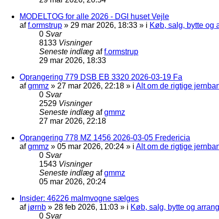
MODELTOG for alle 2026 - DGI huset Vejle
af
f.ormstrup
»
29 mar 2026, 18:33
» i
Køb, salg, bytte og
0
Svar
8133
Visninger
Seneste indlæg
af
f.ormstrup
29 mar 2026, 18:33
Oprangering 779 DSB EB 3320 2026-03-19 Fa
af
gmmz
»
27 mar 2026, 22:18
» i
Alt om de rigtige jernba
0
Svar
2529
Visninger
Seneste indlæg
af
gmmz
27 mar 2026, 22:18
Oprangering 778 MZ 1456 2026-03-05 Fredericia
af
gmmz
»
05 mar 2026, 20:24
» i
Alt om de rigtige jernba
0
Svar
1543
Visninger
Seneste indlæg
af
gmmz
05 mar 2026, 20:24
Insider: 46226 malmvogne sælges
af
jørnb
»
28 feb 2026, 11:03
» i
Køb, salg, bytte og arra
0
Svar