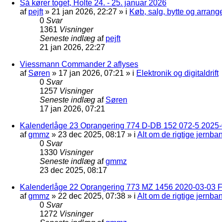
Så kører toget, Holte 24. - 25. januar 2026
af
pejft
»
21 jan 2026, 22:27
» i
Køb, salg, bytte og arran
0
Svar
1361
Visninger
Seneste indlæg
af
pejft
21 jan 2026, 22:27
Viessmann Commander 2 aflyses
af
Søren
»
17 jan 2026, 07:21
» i
Elektronik og digitaldrift
0
Svar
1257
Visninger
Seneste indlæg
af
Søren
17 jan 2026, 07:21
Kalenderlåge 23 Oprangering 774 D-DB 152 072-5 2025-
af
gmmz
»
23 dec 2025, 08:17
» i
Alt om de rigtige jernba
0
Svar
1330
Visninger
Seneste indlæg
af
gmmz
23 dec 2025, 08:17
Kalenderlåge 22 Oprangering 773 MZ 1456 2020-03-03 F
af
gmmz
»
22 dec 2025, 07:38
» i
Alt om de rigtige jernba
0
Svar
1272
Visninger