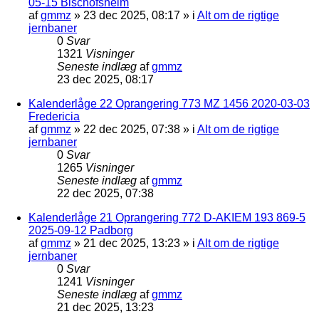
05-15 Bischofsheim
af
gmmz
»
23 dec 2025, 08:17
» i
Alt om de rigtige
jernbaner
0
Svar
1321
Visninger
Seneste indlæg
af
gmmz
23 dec 2025, 08:17
Kalenderlåge 22 Oprangering 773 MZ 1456 2020-03-03
Fredericia
af
gmmz
»
22 dec 2025, 07:38
» i
Alt om de rigtige
jernbaner
0
Svar
1265
Visninger
Seneste indlæg
af
gmmz
22 dec 2025, 07:38
Kalenderlåge 21 Oprangering 772 D-AKIEM 193 869-5
2025-09-12 Padborg
af
gmmz
»
21 dec 2025, 13:23
» i
Alt om de rigtige
jernbaner
0
Svar
1241
Visninger
Seneste indlæg
af
gmmz
21 dec 2025, 13:23