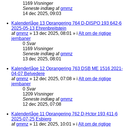
1169
Visninger
Seneste indlæg
af
gmmz
14 dec 2025, 09:03
Kalenderlåge 13 Oprangering 764 D-DISPO 193 642-6
2025-05-13 Ehrenbreitstein
af
gmmz
»
13 dec 2025, 08:01
» i
Alt om de rigtige
jernbaner
0
Svar
1169
Visninger
Seneste indlæg
af
gmmz
13 dec 2025, 08:01
Kalenderlåge 12 Oprangering 763 DSB ME 1516 2021-
04-07 Belvedere
af
gmmz
»
12 dec 2025, 07:08
» i
Alt om de rigtige
jernbaner
0
Svar
1209
Visninger
Seneste indlæg
af
gmmz
12 dec 2025, 07:08
Kalenderlåge 11 Oprangering 762 D-Hctor 193 411-6
2025-07-25 Esbjerg
af
gmmz
»
11 dec 2025, 10:01
» i
Alt om de rigtige