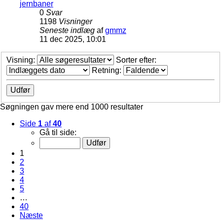
jernbaner
0
Svar
1198
Visninger
Seneste indlæg
af
gmmz
11 dec 2025, 10:01
Visning:
Sorter efter:
Retning:
Søgningen gav mere end 1000 resultater
Side
1
af
40
Gå til side:
1
2
3
4
5
…
40
Næste