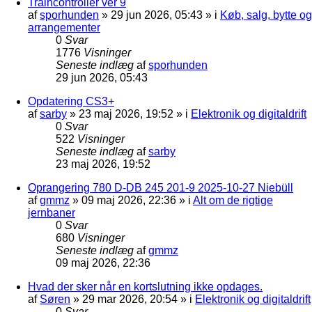
Traincontroller ver 9
af
sporhunden
»
29 jun 2026, 05:43
» i
Køb, salg, bytte og
arrangementer
0
Svar
1776
Visninger
Seneste indlæg
af
sporhunden
29 jun 2026, 05:43
Opdatering CS3+
af
sarby
»
23 maj 2026, 19:52
» i
Elektronik og digitaldrift
0
Svar
522
Visninger
Seneste indlæg
af
sarby
23 maj 2026, 19:52
Oprangering 780 D-DB 245 201-9 2025-10-27 Niebüll
af
gmmz
»
09 maj 2026, 22:36
» i
Alt om de rigtige
jernbaner
0
Svar
680
Visninger
Seneste indlæg
af
gmmz
09 maj 2026, 22:36
Hvad der sker når en kortslutning ikke opdages.
af
Søren
»
29 mar 2026, 20:54
» i
Elektronik og digitaldrift
0
Svar