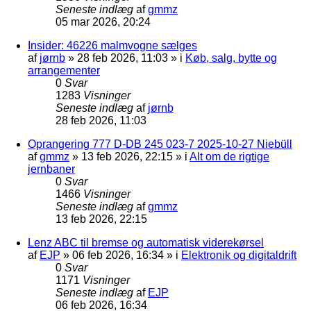
Seneste indlæg
af
gmmz
05 mar 2026, 20:24
Insider: 46226 malmvogne sælges
af
jørnb
»
28 feb 2026, 11:03
» i
Køb, salg, bytte og
arrangementer
0
Svar
1283
Visninger
Seneste indlæg
af
jørnb
28 feb 2026, 11:03
Oprangering 777 D-DB 245 023-7 2025-10-27 Niebüll
af
gmmz
»
13 feb 2026, 22:15
» i
Alt om de rigtige
jernbaner
0
Svar
1466
Visninger
Seneste indlæg
af
gmmz
13 feb 2026, 22:15
Lenz ABC til bremse og automatisk viderekørsel
af
EJP
»
06 feb 2026, 16:34
» i
Elektronik og digitaldrift
0
Svar
1171
Visninger
Seneste indlæg
af
EJP
06 feb 2026, 16:34