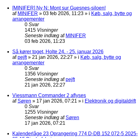
[MINIFER] Ny N: Mont sur Guesnes-siloen!
af
MINIFER
»
03 feb 2026, 11:23
» i
Køb, salg, bytte og
arrangementer
0
Svar
1415
Visninger
Seneste indlæg
af
MINIFER
03 feb 2026, 11:23
Så kører toget, Holte 24. - 25. januar 2026
af
pejft
»
21 jan 2026, 22:27
» i
Køb, salg, bytte og
arrangementer
0
Svar
1356
Visninger
Seneste indlæg
af
pejft
21 jan 2026, 22:27
Viessmann Commander 2 aflyses
af
Søren
»
17 jan 2026, 07:21
» i
Elektronik og digitaldrift
0
Svar
1255
Visninger
Seneste indlæg
af
Søren
17 jan 2026, 07:21
Kalenderlåge 23 Oprangering 774 D-DB 152 072-5 2025-