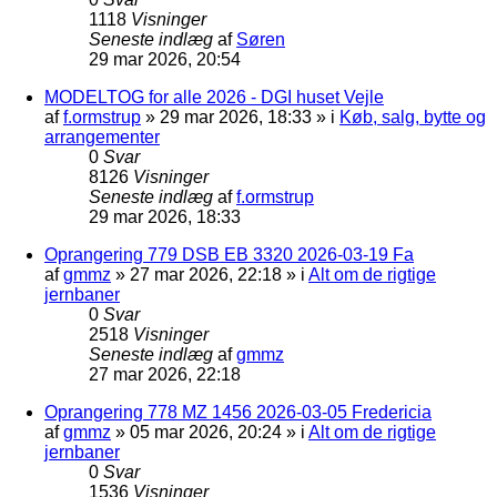
1118
Visninger
Seneste indlæg
af
Søren
29 mar 2026, 20:54
MODELTOG for alle 2026 - DGI huset Vejle
af
f.ormstrup
»
29 mar 2026, 18:33
» i
Køb, salg, bytte og
arrangementer
0
Svar
8126
Visninger
Seneste indlæg
af
f.ormstrup
29 mar 2026, 18:33
Oprangering 779 DSB EB 3320 2026-03-19 Fa
af
gmmz
»
27 mar 2026, 22:18
» i
Alt om de rigtige
jernbaner
0
Svar
2518
Visninger
Seneste indlæg
af
gmmz
27 mar 2026, 22:18
Oprangering 778 MZ 1456 2026-03-05 Fredericia
af
gmmz
»
05 mar 2026, 20:24
» i
Alt om de rigtige
jernbaner
0
Svar
1536
Visninger