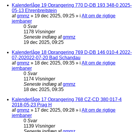
Kalenderlåge 19 Oprangering 770 D-DB 193 348-0 2025-
05-13 Ehrenbreitstein
af
gmmz
»
19 dec 2025, 09:25
» i
Alt om de rigtige
jernbaner
0
Svar
1178
Visninger
Seneste indlæg
af
gmmz
19 dec 2025, 09:25
Kalenderlåge 18 Oprangering 769 D-DB 146 010-4 2022-
07-202022-07-20 Bad Schandau
af
gmmz
»
18 dec 2025, 09:35
» i
Alt om de rigtige
jernbaner
0
Svar
1174
Visninger
Seneste indlæg
af
gmmz
18 dec 2025, 09:35
Kalenderlåge 17 Oprangering 768 CZ-CD 380 017-4
2018-05-23 Prag H
af
gmmz
»
17 dec 2025, 09:28
» i
Alt om de rigtige
jernbaner
0
Svar
1139
Visninger
Seneste indlæg
af
gmmz