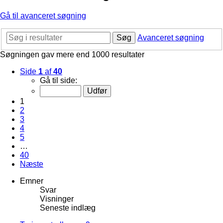
Gå til avanceret søgning
Søg
Avanceret søgning
Søgningen gav mere end 1000 resultater
Side
1
af
40
Gå til side:
1
2
3
4
5
…
40
Næste
Emner
Svar
Visninger
Seneste indlæg